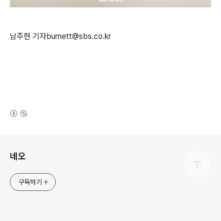
남주현 기자burnett@sbs.co.kr
(새창열림)
로그 정보
네오
구독하기