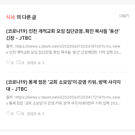
더보기
시사
의 다른 글
(코로나19) 인천 개척교회 모임 집단감염..확진 목사들 '동선'
긴장 - JTBC
글 내용
출처 : https://news.v.daum.net/v/20200601202618100?s=tv_new
s 인천 개척교회 모임 집단감염..확진 목사들 '동선' 긴장배양진 기자 입력 202
0.06.01 20:26 [앵커] 코로나19 확산은 계속 이어지고 있습니다. 오늘(1일)
0
0
2020. 6. 1.
도 확진자 35명이 더해졌습니다. 물류창고에 이어서 이번에는 교회에서 연쇄적
으로 감염이 됐습니다. 바로 현장을 연결합니다. 배양진 기자, 지금 나가 있는 곳
이 집단감염이 일어난 교회인가요? [기자] 네, 이 건물 안쪽 지하에 교회가 있습
(코로나19) 통제 힘든 '교회 소모임'이 감염 키워..방역 사각지
니다. 입구부터 발을 디딜 공간이 부족할 정도로 좁은데요. 문 앞에는 방역 관련
해서 시설을 임시 폐쇄한다는 공지문이 붙었습니다. 이곳 아래엔 20명 정도가
대 - JTBC
글 내용
겨우 끼어 앉을 수 있는 좁은 공간이 있는데, 이..
출처 : https://news.v.daum.net/v/20200601203417214?s=tv_new
s 통제 힘든 '교회 소모임'이 감염 키워..방역 사각지대이한주 기자 입력 2020.
06.01 20:34 [앵커] 이렇게 교회 안의 여러 모임이 새로운 감염 창구로 지목
0
0
2020. 6. 1.
됐습니다. 아는 사람들끼리 모여서 거리두기를 느슨하게 한 틈을 바이러스가 파
고 들었다는 겁니다. 이런 소규모 모임은 사실상 방역의 사각지대로 꼽히고 있
습니다. 이한주 기자입니다. [기자] 5월 이후 현재까지 종교 행사와 모임 관련
코로나19 발병 사례는 모두 6건입니다. 26개 교회가 연관됐는데, 현재까지 확