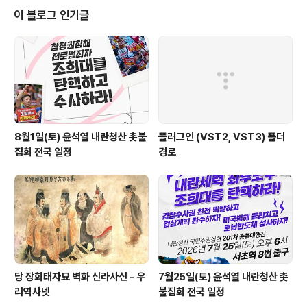
인된 확진자는 74명입니다. 인천 개척교회 모임 관련이 23명으로 가장 많고 원
이 블로그 인기글
어성경연구회는 14명입니다. 강남 동인교회 관련자는 1..
8월1일(토) 윤석열 내란청산 촛불
플러그인 (VST2, VST3) 폴더
집회 전국 일정
경로
당 장회태자묘 벽화 신라사신 - 우
7월25일(토) 윤석열 내란청산 촛
리역사넷
불집회 전국 일정