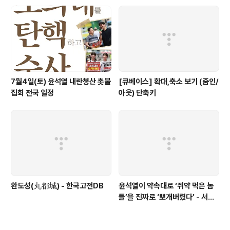
7월4일(토) 윤석열 내란청산 촛불
[큐베이스] 확대,축소 보기 (줌인/
집회 전국 일정
아웃) 단축키
환도성(丸都城) - 한국고전DB
윤석열이 약속대로 ‘쥐약 먹은 놈
들’을 진짜로 ‘뽀개버렸다’ - 서울
의소리