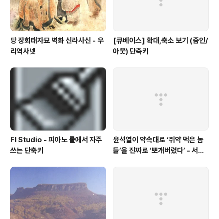
당 장회태자묘 벽화 신라사신 - 우
[큐베이스] 확대,축소 보기 (줌인/
리역사넷
아웃) 단축키
Fl Studio - 피아노 롤에서 자주
윤석열이 약속대로 ‘쥐약 먹은 놈
쓰는 단축키
들’을 진짜로 ‘뽀개버렸다’ - 서울
의소리