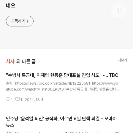
네오
구독하기
더보기
시사
의 다른 글
"수방사 특공대, 이재명 한동훈 당대표실 진입 시도" - JTBC
글 내용
출처 : https://news.jtbc.co.kr/article/NB12225681 https://www.yo
utube.com/watch?v=nat0t_LPOt0 "수방사 특공대, 이재명 한동훈 당대표
실 진입 시도"입력 2024.12.04 07:24 수정 2024.12.04 07:27 구혜진 기
1
1
2024. 12. 4.
자 [앵커] 국회에 나가있는 취재 기자 연결하겠습니다. 구혜진 기자, 지금 국회
본청 상황 변화가 있습니까? [기자] 새벽 4시 반쯤 계엄이 해제됐다는 소식이
들려왔지만 대부분의 의원들은 국회 본청을 떠나지 않고 만일의 사태에 대비하
민주당 '윤석열 퇴진' 공식화, 이르면 6일 탄핵 의결 - 오마이
고 있습니다. 계엄을 해제하면 즉각 국회에 통보되어야 하는데, 국회에 아직 통
보가 안 된 상황에 대해서도 촉각을 곤두세우고 있습니다. 우원식 국회의장도
뉴스
글 내용
당분간 공관으로 퇴근하지 않..