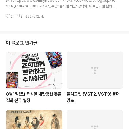
출처 : https://www.ohmynews.com/NWS_Web/View/at_pg.aspx?C
NTN_CD=A0003085148 민주당 '윤석열 퇴진' 공식화, 이르면 6일 탄핵 의
결4일 발의, 5일 보고, 6일 의결 가능성... 민주당 의원 전원 "자진사퇴 안 하면
2
2
2024. 12. 4.
탄핵"24.12.04 07:38 l 최종 업데이트 24.12.04 07:47 l 조혜지(hyezi12
08) ▲긴급 의원총회 참석하는 이재명 대표와 의원들더불어민주당 이재명 대
표와 의원들이 4일 새벽 국회에서 긴급 비공개 의원총회장으로 향하고 있다. ⓒ
연합뉴스 더불어민주당이 윤석열 대통령을 향해 "즉각 퇴진"을 요구했다. 윤 대
통령이 이를 받아들이지 않을 시, 탄핵 절차에 돌입하겠다는 공식 선언이다. "김
이 블로그 인기글
용현·이상민 책임 추궁"... ..
8월1일(토) 윤석열 내란청산 촛불
플러그인 (VST2, VST3) 폴더
집회 전국 일정
경로