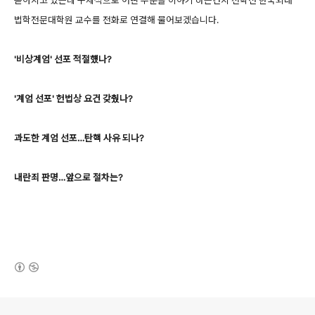
쏟아지고 있는데 구체적으로 어떤 부분을 이야기 하는건지 전학선 한국외대
법학전문대학원 교수를 전화로 연결해 물어보겠습니다.
'비상계엄' 선포 적절헀나?
'계엄 선포' 헌법상 요건 갖췄나?
과도한 계엄 선포…탄핵 사유 되나?
내란죄 판명…앞으로 절차는?
(새창열림)
로그 정보