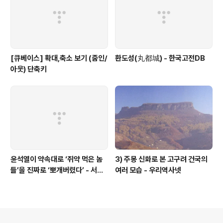
[큐베이스] 확대,축소 보기 (줌인/
환도성(丸都城) - 한국고전DB
아웃) 단축키
윤석열이 약속대로 ‘쥐약 먹은 놈
3) 주몽 신화로 본 고구려 건국의
들’을 진짜로 ‘뽀개버렸다’ - 서울
여러 모습 - 우리역사넷
의소리
의안내