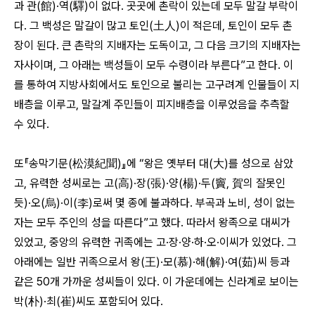
과 관(館)·역(驛)이 없다. 곳곳에 촌락이 있는데 모두 말갈 부락이
다. 그 백성은 말갈이 많고 토인(土人)이 적은데, 토인이 모두 촌
장이 된다. 큰 촌락의 지배자는 도독이고, 그 다음 크기의 지배자는
자사이며, 그 아래는 백성들이 모두 수령이라 부른다”고 한다. 이
를 통하여 지방사회에서도 토인으로 불리는 고구려계 인물들이 지
배층을 이루고, 말갈계 주민들이 피지배층을 이루었음을 추측할
수 있다.
또『송막기문(松漠紀聞)』에 “왕은 옛부터 대(大)를 성으로 삼았
고, 유력한 성씨로는 고(高)·장(張)·양(楊)·두(竇, 賀의 잘못인
듯)·오(烏)·이(李)로써 몇 종에 불과하다. 부곡과 노비, 성이 없는
자는 모두 주인의 성을 따른다”고 했다. 따라서 왕족으로 대씨가
있었고, 중앙의 유력한 귀족에는 고·장·양·하·오·이씨가 있었다. 그
아래에는 일반 귀족으로서 왕(王)·모(慕)·해(解)·여(茹)씨 등과
같은 50개 가까운 성씨들이 있다. 이 가운데에는 신라계로 보이는
박(朴)·최(崔)씨도 포함되어 있다.