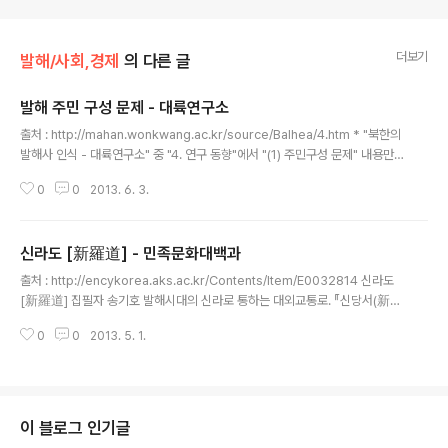
더보기
발해/사회,경제
의 다른 글
발해 주민 구성 문제 - 대륙연구소
글 내용
출처 : http://mahan.wonkwang.ac.kr/source/Balhea/4.htm * "북한의
발해사 인식 - 대륙연구소" 중 "4. 연구 동향"에서 "(1) 주민구성 문제" 내용만
가져왔습니다. 발해 주민 구성 문제 (1) 주민구성문제 발해사의 가장 중요한 문
0
0
2013. 6. 3.
제 중의 하나는 발해가 고구려를 계승한 국가이었는가 그렇지 않은 말갈인들의
국가이었는가 하는 점이다. 따라서, 북한도 여기에 상당한 관심을 갖고 있다. 발
해사연구실로 옮겨온 장국종이 처음 낸 논문이 바로 주민구성에 관한 것이었다
신라도 [新羅道] - 민족문화대백과
는 것도 그들이 주민구성 문제에 얼마나 관심을 갖고 있는가를 보여주는 좋은
글 내용
실례라 할 수 없다. 발해의 주민구성에 대한 일반적인 견해는 시라토리[白鳥庫
출처 : http://encykorea.aks.ac.kr/Contents/Item/E0032814 신라도
吉]가 지배층의 고구려유민설을 언급한 이래 믿어지고 있는 지배..
[新羅道] 집필자 송기호 발해시대의 신라로 통하는 대외교통로. 『신당서(新唐
書)』 발해전에는 국도인 상경을 중심으로 하여 각 방면에 이르는 교통로를 설명
0
0
2013. 5. 1.
하고 있다. 그 중에 남경남해부(南京南海府)는 신라로 가는 길이라고 기록되
어 있다. 발해와 신라는 이하(泥河 : 현재의 용흥강)를 경계로 인접하여 있었고,
또 『삼국사기』에 인용된 가탐(賈耽)의 『고금군국지(古今郡國志)』에 의하면
책성부(柵城府 : 즉 동경용원부)와 신라의 천장군(泉井郡 : 현재의 德源) 사이
는 39역(驛)이 있다고 하였는데 이 사이에 남경남해부가 있었다. 따라서, 신라
이 블로그 인기글
도는 상경에서 동경을 거쳐 남경에 이른 다음 신라로 들어가는 경로를..