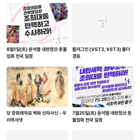
8월1일(토) 윤석열 내란청산 촛불
플러그인 (VST2, VST3) 폴더
집회 전국 일정
경로
당 장회태자묘 벽화 신라사신 - 우
7월25일(토) 윤석열 내란청산 촛
리역사넷
불집회 전국 일정