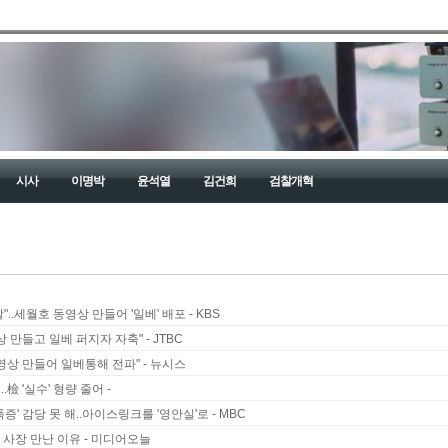
시사
이명박
윤석열
김건희
검찰개혁
..세월호 동영상 만들어 '일베' 배포 - KBS
 만들고 일베 퍼지자 자축" - JTBC
영상 만들어 일베통해 전파" - 뉴시스
檢 '실수' 형량 줄어 -
폭증' 감당 못 해..아이스링크를 '영안실'로 - MBC
 사장 만난 이유 - 미디어오늘