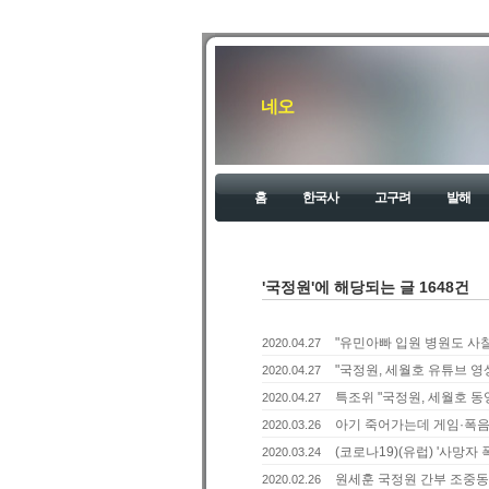
네오
홈
한국사
고구려
발해
'국정원'에 해당되는 글 1648건
"유민아빠 입원 병원도 사찰"
2020.04.27
"국정원, 세월호 유튜브 영상
2020.04.27
특조위 "국정원, 세월호 동
2020.04.27
아기 죽어가는데 게임·폭음..
2020.03.26
(코로나19)(유럽) '사망자 
2020.03.24
원세훈 국정원 간부 조중동
2020.02.26