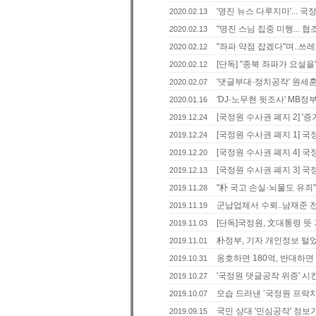
'명진 뉴스 다루지마'... 
2020.02.13
"명진 스님 집중 미행... 
2020.02.13
"좌파 약점 잡겠다"며..쓰
2020.02.12
[단독] "종북 좌파가 요설을"
2020.02.12
'댓글부대·정치공작' 원세훈..
2020.02.07
'DJ·노무현 뒷조사' MB정
2020.01.16
[국정원 수사권 폐지 2] 
2019.12.24
[국정원 수사권 폐지 1] 
2019.12.24
[국정원 수사권 폐지 4] 
2019.12.20
[국정원 수사권 폐지 3] 
2019.12.13
"朴 국고 손실·뇌물도 유죄".
2019.11.28
군납업체서 수뢰..남재준 전
2019.11.19
[단독]국정원, 文대통령 
2019.11.03
朴정부, 기자 개인정보 털
2019.11.01
옹호하면 180억, 반대하면 
2019.10.31
'국정원 댓글공작 위증' 시킨
2019.10.27
모습 드러낸 ‘국정원 프락치
2019.10.07
국민 상대 '민심공작' 정보기
2019.09.15