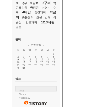
고구려
제
극우
세월호
박
근혜탄핵
국정원
이명박
수
4대강
박근
구
검찰개혁
혜
촛불집회
조선
발해
최
12.3내란
순실
언론개혁
일본
달력
«
2026/08
»
일
월
화
수
목
금
토
1
2
3
4
5
6
7
8
9
10
11
12
13
14
15
16
17
18
19
20
21
22
23
24
25
26
27
28
29
30
31
링크
Total
Today
Yesterday