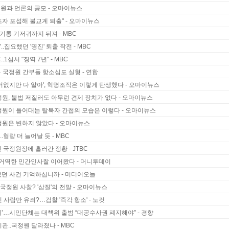
국정원과 언론의 공모 - 오마이뉴스
협조자 포섭해 불교계 퇴출" - 오마이뉴스
레기통 기저귀까지 뒤져 - MBC
..집요했던 '명진' 퇴출 작전 - MBC
1심서 "징역 7년" - MBC
부 국정원 간부들 항소심도 실형 - 연합
'증거없지만 다 알아', 혁명조직은 이렇게 탄생했다 - 오마이뉴스
국정원, 불법 저질러도 아무런 견제 장치가 없다 - 오마이뉴스
국정원이 틀어대는 탈북자 간첩의 모습은 이렇다 - 오마이뉴스
국정원은 변하지 않았다 - 오마이뉴스
.형량 더 늘어날 듯 - MBC
 국정원장에 흘러간 정황 - JTBC
뜻 거역한 민간인사찰 이어왔다 - 머니투데이
었던 사건 기억하십니까 - 미디어오늘
국정원 사찰? '삽질'의 전말 - 오마이뉴스
 사람만 유죄?…검찰 '즉각 항소' - 노컷
’…시민단체는 대책위 출범 “대공수사권 폐지해야” - 경향
관..국정원 달라졌나 - MBC