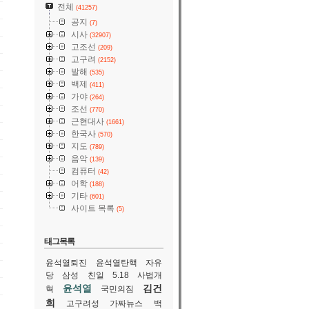
전체
(41257)
공지
(7)
시사
(32907)
고조선
(209)
고구려
(2152)
발해
(535)
백제
(411)
가야
(264)
조선
(770)
근현대사
(1661)
한국사
(570)
지도
(789)
음악
(139)
컴퓨터
(42)
어학
(188)
기타
(601)
사이트 목록
(5)
태그목록
윤석열퇴진
윤석열탄핵
자유
당
삼성
친일
5.18
사법개
윤석열
김건
혁
국민의짐
희
고구려성
가짜뉴스
백