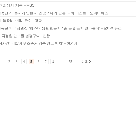
국회에서 '제동' - MBC
농단 3] "용서가 안된다"던 청와대가 만든 '극비 리스트' - 오마이뉴스
‘특활비 24억’ 환수 - 경향
농단 2] 국정원장 "청와대 생활 힘들지? 줄 돈 있는지 알아볼게" - 오마이뉴스
부 국정원 간부들 법정구속 - 연합
작사건’ 검찰이 위조증거 검증 않고 방치” - 한겨레
1
2
3
4
5
6
7
8
···
55
다음