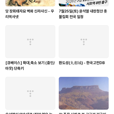
당 장회태자묘 벽화 신라사신 - 우
7월25일(토) 윤석열 내란청산 촛
리역사넷
불집회 전국 일정
[큐베이스] 확대,축소 보기 (줌인/
환도성(丸都城) - 한국고전DB
아웃) 단축키