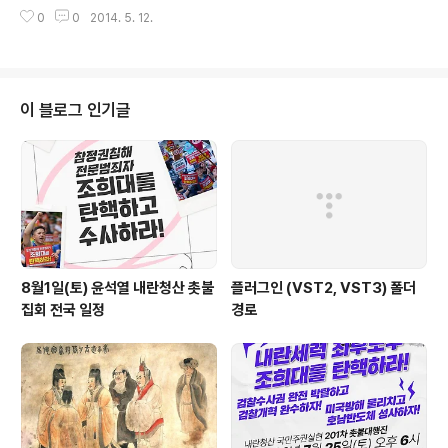
pm BBC, 영정들고 청와대 앞에 앉아 있는 유족들 사진 3장 보도 -유족들, 지
0
0
2014. 5. 12.
난 금요일도 박대통령 만나기 원해 -어린 희생자들 부모, 책임 있는 자들이 법의
심판 받도록 세계 많은 유수 언론이 세월호 유족들의 청와대 방문에 대해 보도
라고 하는 가운데 BBC도 세월호 유가족의 청와대 방문 시도에 대해 보도했다.
BBC는 9일 “South Korea ferry relatives stage protest-한국 여객선
참사 친지들 시위 벌여” 제하의 기사에서 시위 내용과 함께 AP 통신의 수백명
이 블로그 인기글
들의 경찰들이 유..
8월1일(토) 윤석열 내란청산 촛불
플러그인 (VST2, VST3) 폴더
집회 전국 일정
경로