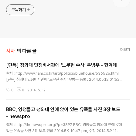
구독하기
더보기
시사
의 다른 글
[단독] 청와대 민정비서관에 ‘노무현 수사’ 우병우 - 한겨레
글 내용
출처 : http://www.hani.co.kr/arti/politics/bluehouse/636526.html
[단독] 청와대 민정비서관에 ‘노무현 수사’ 우병우 등록 : 2014.05.12 01:52
수정 : 2014.05.12 08:58 이중희 현 비서관은 검찰 복귀 ‘외부 파견 제한’ 공
0
0
2014. 5. 12.
약 파기 논란 공직기강비서관엔 권오창 변호사 우병우 전 대검수사기획관 박근
혜 대통령이 청와대 민정수석비서관실 산하 민정비서관에 우병우(47·사법시험
29회) 전 대검 수사기획관을 내정한 것으로 11일 알려졌다. 또 지난달 사의를
BBC, 영정들고 청와대 앞에 앉아 있는 유족들 사진 3장 보도
표명한 조응천 공직기강비서관의 후임에는 권오창(49·사법시험 28회) 김앤장
법률사무소 변호사를 내정한 것으로 전해졌다. 정부 관계자는 이날 “이런 내용
- newspro
글 내용
을 확정해 법무부와 대검찰청에도 이미 통..
출처 : http://thenewspro.org/?p=3897 BBC, 영정들고 청와대 앞에 앉아
있는 유족들 사진 3장 보도 편집 2014.5.9 10:47 pm, 수정 2014.5.9 11:22