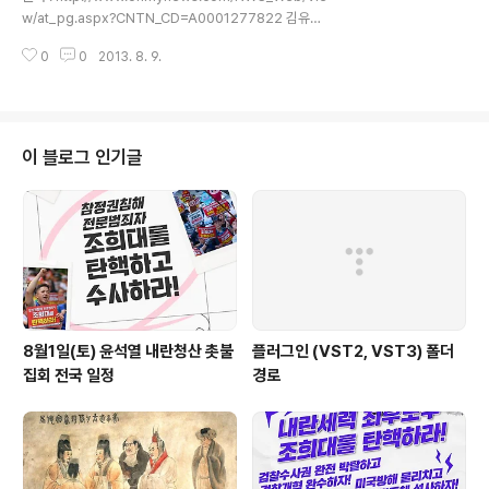
주..
w/at_pg.aspx?CNTN_CD=A0001277822 김유신
은 스스로를 가야인이라 생각했을까 [가야문화권 답사 2
0
0
2013. 8. 9.
2] 김유신과 가야 09.12.09 15:18 l 최종 업데이트 09.1
2.09 15:18 l 송영대(greenyds) 최근 인기리에 방영되
는 MBC 드라마 은 삼국시대 후반 신라의 선덕여왕과 당시
신라 정치계의 중요한 인물들이었던 김유신, 김춘추, 비담
등이 등장하여 다양한 이야기를 보여주고 있다. 이 중에서
이 블로그 인기글
도 가장 돋보이는 인물은 역시 김유신으로, 김유신은 모두
에게 잘 알려져 있다시피 가야왕족 출신으로 신라의 삼국
통일을 이끈 명장이자 정치가였다. 그런 그에 대하여 때 아
닌 논쟁이 벌어졌다. 드라마 상에서 나오는 가..
8월1일(토) 윤석열 내란청산 촛불
플러그인 (VST2, VST3) 폴더
집회 전국 일정
경로