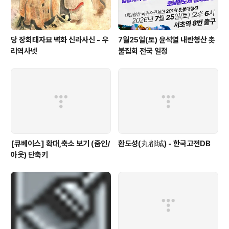
당 장회태자묘 벽화 신라사신 - 우
7월25일(토) 윤석열 내란청산 촛
리역사넷
불집회 전국 일정
[큐베이스] 확대,축소 보기 (줌인/
환도성(丸都城) - 한국고전DB
아웃) 단축키