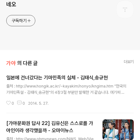
네오
구독하기
더보기
가야
의 다른 글
일본에 건너갔다는 기마민족의 실체 - 김태식,송규현
글 내용
출처 : http://www.hongik.ac.kr/~kayakim/nonyo/kngima.htm "한국의
기마민족설 - 김태식,송규현"의 4장3절 부분만 발췌한 거 같습니다. 여기에 한
자를 한글로 바꿨습니다. 제4장 제3절. 일본에 건너갔다는 ‘騎馬民族’의 실체
0
0
2014. 5. 27.
일본 고훈시대 중기(5세기)에 갑자기 이루어진 문화 격변의 원인을 무엇으로 보
아야 할까? 지금까지 살펴보았듯이 거기에는 일본열도 주민들의 내부적 문화
수용의 측면보다는 주민 이동을 포함한 외부 문화의 충격이 컸다. 그리고 그들
[가야문화권 답사 22] 김유신은 스스로를 가
의 성격은 에가미 나미오와 같이 가야에 있던 화북계 기마민족설(華北系 騎馬
民族)이라고 말하는 것보다는, 최병현과 같이 일부 기마문화(騎馬文化)를 수
야인이라 생각했을까 - 오마이뉴스
글 내용
용하고 있으면서도 농경문화적 또는 보병적 성격을 크게 탈피하지 못한 가야
출처 : http://www.ohmynews.com/NWS_Web/Vie