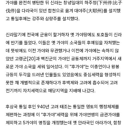
가야를 완전히 병탄한 뒤 신라는 창녕일대의 하주정(下州停:比子
伐停)을 다라국이 있던 합천으로 옮겨 대야주(大耶州)를 설치했
고 통일후에는 강주와 삽량주를 설치했다.
신라말기에 전국에 군웅이 할거하자 옛 가야땅에도 토호들이 신라
에 반기를 들었다. 이들은 옛 가야의 소국들의 후예임을 자처했는
데 뜻밖에도 이전 가야와 무관했거나 이전에 가야에는 속하지 않
았던 고령군[20]과 벽진군의 가야인 공동체까지 거주지역에서 새
로운 가야 소국을 세워 일어섰다. 이 "후가야"는 이총언이나 왕봉
규등의 두각을 드러낸 인물들도 있었음에도 중심세력을 형성하지
못한 채 개별적으로 존재하다가 후백제와 고려에 흡수되어 고려
전기까지 자치세력으로 해당지역을 지배해 나갔다.
후삼국 통일 후인 940년 고려 태조는 통일한 영토의 행정체제를
제편하는 과정에 이 "후가야"세력을 위해 가야연맹의 금관가야를
제외하고 5가야의 명칭을 개정했는데 옛 안라국인 아라가야, 함창