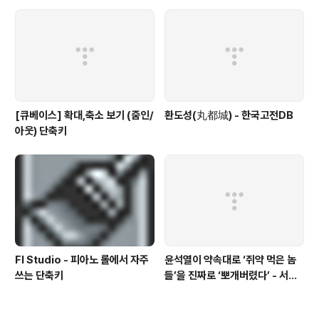
[큐베이스] 확대,축소 보기 (줌인/
환도성(丸都城) - 한국고전DB
아웃) 단축키
Fl Studio - 피아노 롤에서 자주
윤석열이 약속대로 ‘쥐약 먹은 놈
쓰는 단축키
들’을 진짜로 ‘뽀개버렸다’ - 서울
의소리