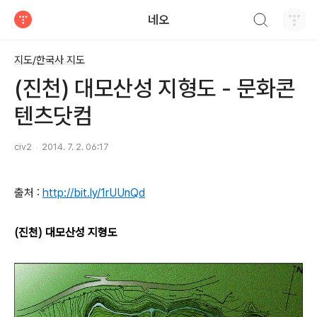
검색하기
네오
티스토리
지도/한국사 지도
(진천) 대모산성 지형도 - 문화콘
텐츠닷컴
civ2
2014. 7. 2. 06:17
출처 :
http://bit.ly/1rUUnQd
(진천) 대모산성 지형도