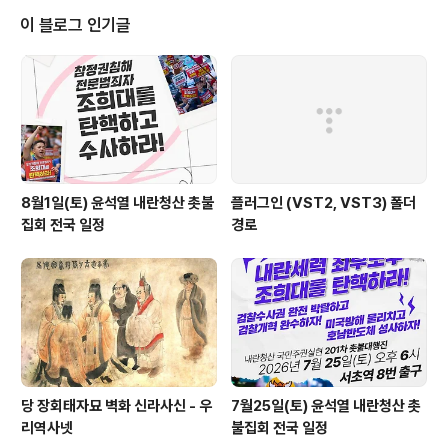
이 블로그 인기글
8월1일(토) 윤석열 내란청산 촛불
플러그인 (VST2, VST3) 폴더
집회 전국 일정
경로
당 장회태자묘 벽화 신라사신 - 우
7월25일(토) 윤석열 내란청산 촛
리역사넷
불집회 전국 일정