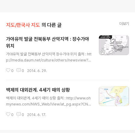
더보기
지도/한국사 지도
의 다른 글
가야유적 발굴 전북동부 산악지역 : 장수가야
위치
글 내용
가야유적 발굴 전북동부 산악지역 장수가야 위치 출처 : htt
p://media.daum.net/culture/others/newsview?n
ewsid=20130228032708699 관련글 : ‘장수가야’…
0
0
2014. 6. 29.
대가야의 교두보였나 독립된 국가였나 - 동아 http://tadr
eam.tistory.com/11502
백제의 대외관계. 4세기 때의 상황
글 내용
백제의 대외관계. 4세기 때의 상황 출처 : http://www.oh
mynews.com/NWS_Web/View/at_pg.aspx?CNT
N_CD=A0001460620 관련글 : 백제가 '한반도 듣보
0
0
2014. 6. 17.
잡'? 중국도 점령했다 - 오마이뉴스 http://tadream.tist
ory.com/11341