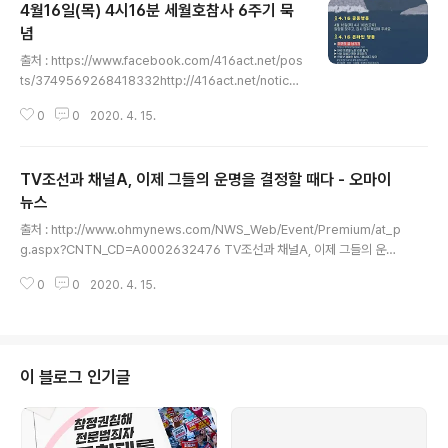
4월16일(목) 4시16분 세월호참사 6주기 묵
념
글 내용
출처 : https://www.facebook.com/416act.net/pos
ts/3749569268418332http://416act.net/notice/
91517 세월호참사 6주기 추모 공동행동 1. 4.16 세월호
0
0
2020. 4. 15.
참사 6주기 기억식 4월16일 (목) 3시 안산 화랑우원지 제
3주차장 코로나19 극복을 위한 '사회적 거리두기'에 동참
하는 뜻에서 피해자 가족들 위주로 진행합니다. 2. 세월호
TV조선과 채널A, 이제 그들의 운명을 결정할 때다 - 오마이
참사 6년, 당일 공동행동 ○ 4월 16일(목) 4시 16분(오후)
알람을 맞추고 - 잠시 멈추고 - 묵념해주세요. 1. 세월호참
뉴스
글 내용
사 6년, 당일 행동○ 4월 16일(목) 4시 16분(오후) 알람을
출처 : http://www.ohmynews.com/NWS_Web/Event/Premium/at_p
맞추고 - 잠시 멈추고 - 묵념해주세요. 2. 세월호참사6주
g.aspx?CNTN_CD=A0002632476 TV조선과 채널A, 이제 그들의 운명
기 온라인 행동① 4.16세월호참사 추모관 홈페이지 방문
을 결정할 때다[정연주의 한국언론묵시록 17] 조선·동아 거짓과 배신의 100년
과 ..
0
0
2020. 4. 15.
(4)정연주(jung46) 등록 2020.04.15 10:56 수정 2020.04.15 10:56 ▲
"5.18 역사 왜곡한 TV조선·채널A 각성하라" TV조선과 채널A는 5.18 민주화
항쟁 역사를 왜곡하기도 했다. 2013년 5월 30일 오후 민주당 5.18역사왜곡
대책위 소속 강기정 의원과 당원들이 '5.18 북한군 개입설'을 방송한 뒤 사과한
종편방송 'TV조선'(조선일보)과 '채널A'(동아일보) 광화문 사옥앞에서 규탄회
이 블로그 인기글
견을 열고 해당 프로..