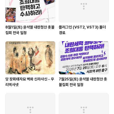
8월1일(토) 윤석열 내란청산 촛불
플러그인 (VST2, VST3) 폴더
집회 전국 일정
경로
당 장회태자묘 벽화 신라사신 - 우
7월25일(토) 윤석열 내란청산 촛
리역사넷
불집회 전국 일정