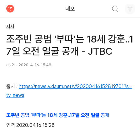
검색하기
네오
티스토리
시사
조주빈 공범 '부따'는 18세 강훈..1
7일 오전 얼굴 공개 - JTBC
civ2
2020. 4. 16. 15:48
출처 :
https://news.v.daum.net/v/20200416152819701?s=
tv_news
조주빈 공범 '부따'는 18세 강훈..17일 오전 얼굴 공개
입력 2020.04.16 15:28