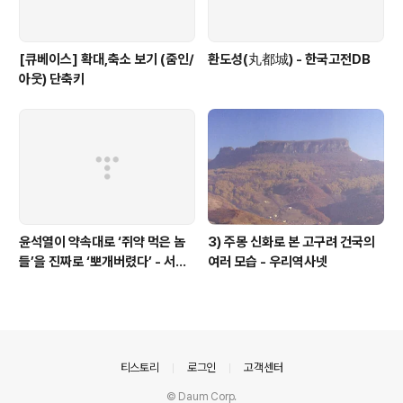
[큐베이스] 확대,축소 보기 (줌인/
환도성(丸都城) - 한국고전DB
아웃) 단축키
윤석열이 약속대로 ‘쥐약 먹은 놈
3) 주몽 신화로 본 고구려 건국의
들’을 진짜로 ‘뽀개버렸다’ - 서울
여러 모습 - 우리역사넷
의소리
의안내
티스토리
로그인
고객센터
© Daum Corp.