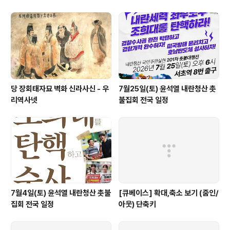
당 장회태자묘 벽화 신라사신 - 우
7월25일(토) 윤석열 내란청산 촛
리역사넷
불집회 전국 일정
7월4일(토) 윤석열 내란청산 촛불
[큐베이스] 확대,축소 보기 (줌인/
집회 전국 일정
아웃) 단축키