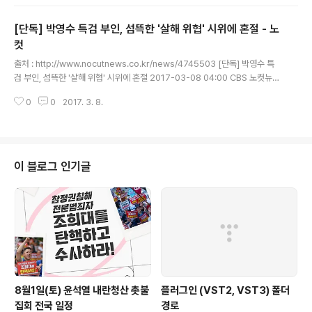
령 탄핵 심판 선고일을 이같이 밝혔다. 배보윤 헌법재판소 공보관은 "선고에는
방송 생중계를 허용할 예정"이라고 했다. 허환주 기자 kakiru@pressian.co
[단독] 박영수 특검 부인, 섬뜩한 '살해 위협' 시위에 혼절 - 노
m
컷
글 내용
출처 : http://www.nocutnews.co.kr/news/4745503 [단독] 박영수 특
검 부인, 섬뜩한 '살해 위협' 시위에 혼절 2017-03-08 04:00 CBS 노컷뉴스
장성주 기자 경찰 배치 후 보수단체 시위 잠잠하지만 테러 우려는 여전 박영수
0
0
2017. 3. 8.
특검 집 앞에 몰려든 보수단체 회원들 (사진=유튜브 영상 캡처) "박영수 특검은
수사기간이 만료되면 자결하라!" 지난달 24일 오후 5시쯤 서울 서초구 박영수
특별검사 자택 앞에 극우단체 회원 50여명이 태극기와 성조기를 들고 몰려들었
다. 이들 가운데 일부는 알루미늄 야구 방망이를 들고 '응징'하겠다며 박 특검의
생명에 위협을 가하기도 했다. 장기정 자유청년연합 대표는 "특검이 끝나면 '민
이 블로그 인기글
간인'이다. 태극기 부대는 어디에나 있다"며 "이 XX..
8월1일(토) 윤석열 내란청산 촛불
플러그인 (VST2, VST3) 폴더
집회 전국 일정
경로