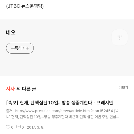
(JTBC 뉴스운영팀)
로그 정보
네오
구독하기
더보기
시사
의 다른 글
[속보] 헌재, 탄핵심판 10일...방송 생중계한다 - 프레시안
글 내용
출처 : http://www.pressian.com/news/article.html?no=152454 [속
보] 헌재, 탄핵심판 10일...방송 생중계한다 박근혜 탄핵 심판 이번 주말 안넘긴
다 2017.03.08 17:41:59 8일 헌법재판소가 박근혜 대통령 탄핵 심판 선고일
0
0
2017. 3. 8.
을 오는 10일 오전 11시로 발표했다. 헌법재판소는 8일 브리핑을 통해 박 대통