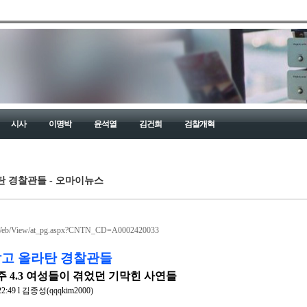
시사
이명박
윤석열
김건희
검찰개혁
탄 경찰관들 - 오마이뉴스
Web/View/at_pg.aspx?CNTN_CD=A0002420033
깔고 올라탄 경찰관들
주 4.3 여성들이 겪었던 기막힌 사연들
22:49 l 김종성(qqqkim2000)