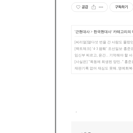
공감
구독하기
'
근현대사
>
한국현대사
' 카테고리의 
[씨리얼]열다섯 번을 간 사람도 몰랐던 
[팩트체크] ‘4·3 폄훼’ 조선일보·홍
임신부 찌르고, 윤간... 기억해야 할 서
[사실은] "폭동에 희생된 양민.." 홍준표 
재판기록 없어 재심도 못해..명예회복은?
,