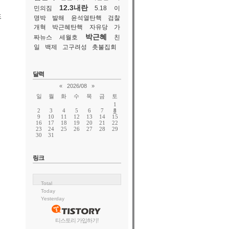
12.3내란
민의짐
5.18
이
도
명박
발해
윤석열탄핵
검찰
개혁
박근혜탄핵
자유당
가
박근혜
짜뉴스
세월호
친
일
백제
고구려성
촛불집회
달력
«
2026/08
»
일
월
화
수
목
금
토
1
2
3
4
5
6
7
8
9
10
11
12
13
14
15
16
17
18
19
20
21
22
23
24
25
26
27
28
29
30
31
링크
Total
Today
Yesterday
티스토리 가입하기!