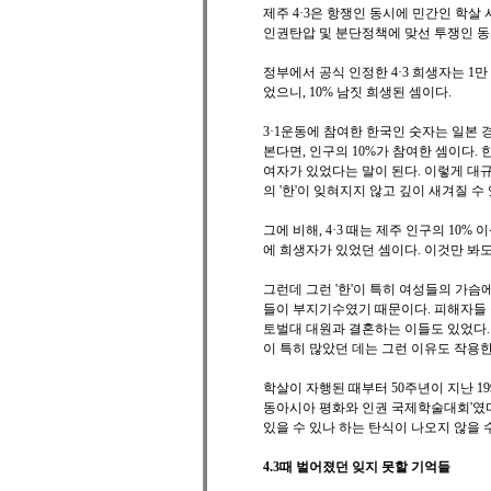
제주 4·3은 항쟁인 동시에 민간인 학살
인권탄압 및 분단정책에 맞선 투쟁인 동
정부에서 공식 인정한 4·3 희생자는 1만 
었으니, 10% 남짓 희생된 셈이다.
3·1운동에 참여한 한국인 숫자는 일본 경
본다면, 인구의 10%가 참여한 셈이다. 한
여자가 있었다는 말이 된다. 이렇게 대
의 '한'이 잊혀지지 않고 깊이 새겨질 수
그에 비해, 4·3 때는 제주 인구의 10% 
에 희생자가 있었던 셈이다. 이것만 봐도 
그런데 그런 '한'이 특히 여성들의 가
들이 부지기수였기 때문이다. 피해자들 
토벌대 대원과 결혼하는 이들도 있었다.
이 특히 많았던 데는 그런 이유도 작용
학살이 자행된 때부터 50주년이 지난 199
동아시아 평화와 인권 국제학술대회'였다.
있을 수 있나 하는 탄식이 나오지 않을 
4.3때 벌어졌던 잊지 못할 기억들