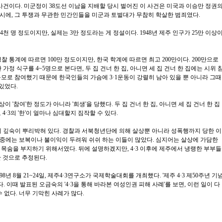
 사건이다. 미군정이 38도선 이남을 지배할 당시 벌어진 이 사건은 미국과 이승만 정권
시에, 그 투쟁과 무관한 민간인들을 미군과 토벌대가 무참히 학살한 범죄였다.
4천 명 정도이지만, 실제는 3만 정도라는 게 정설이다. 1948년 제주 인구가 25만 이상
찰 통계에 따르면 100만 정도이지만, 한국 학계에 따르면 최고 200만이다. 200만으로
 가정 식구를 4~5명으로 본다면, 두 집 건너 한 집, 아니면 세 집 건너 한 집에는 시위 
규모로 참여했기 때문에 한국인들의 가슴에 3·1운동이 강렬히 남아 있을 뿐 아니라 그때
 있었다.
이상이 '참여'한 정도가 아니라 '희생'을 당했다. 두 집 건너 한 집, 아니면 세 집 건너 한 집
4·3의 '한'이 얼마나 심대할지 짐작할 수 있다.
슴에 깊숙이 뿌리박혀 있다. 경찰과 서북청년단에 의해 살상뿐 아니라 성폭행까지 당한 이
중에는 보복이나 불이익이 두려워 쉬쉬 하는 이들이 많았다. 심지어는 살상에 가담한
 목숨을 부지하기 위해서였다. 뒤에 설명하겠지만, 4·3 이후에 제주에서 냉랭한 부부들
한 것으로 추정된다.
8년 8월 21~24일, 제주4·3연구소가 국제학술대회를 개최했다. '제주 4·3 제50주년 기
 이때 발표된 오금숙의 '4·3을 통해 바라본 여성인권 피해 사례'를 보면, 이런 일이 다
수 없다. 너무 기막힌 사례가 많다.