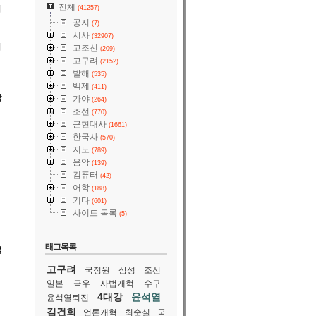
전체
의
(41257)
공지
(7)
시사
(32907)
이
고조선
(209)
고구려
(2152)
발해
(535)
백제
(411)
참
가야
(264)
조선
(770)
근현대사
(1661)
한국사
(570)
지도
(789)
음악
(139)
컴퓨터
(42)
어학
(188)
기타
(601)
사이트 목록
(5)
태그목록
념
고구려
국정원
삼성
조선
일본
극우
사법개혁
수구
4대강
윤석열
윤석열퇴진
김건희
언론개혁
최순실
국