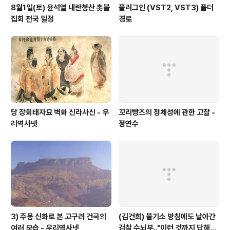
8월1일(토) 윤석열 내란청산 촛불
플러그인 (VST2, VST3) 폴더
집회 전국 일정
경로
당 장회태자묘 벽화 신라사신 - 우
꼬리빵즈의 정체성에 관한 고찰 -
리역사넷
정연수
3) 주몽 신화로 본 고구려 건국의
(김건희) 불기소 방침에도 날아간
여러 모습 - 우리역사넷
검찰 수뇌부‥"이런 것까지 답해야