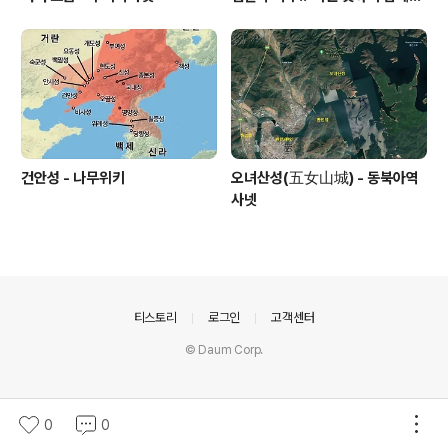
하나" V0 반발 - MBC
건안성 - 나무위키
오녀산성(五女山城) - 동북아역
사넷
의안내
티스토리
로그인
고객센터
© Daum Corp.
0
0