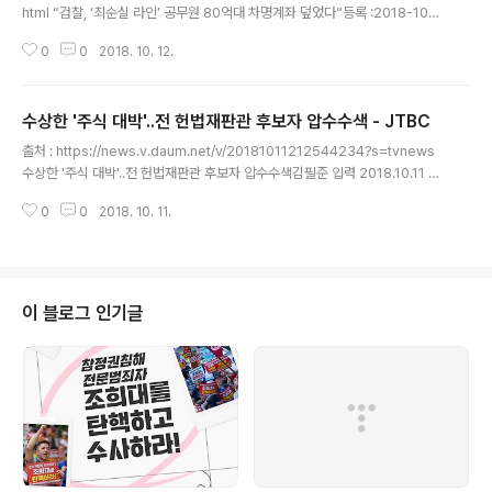
html “검찰, ‘최순실 라인’ 공무원 80억대 차명계좌 덮었다”등록 :2018-10-1
1 22:57 수정 :2018-10-11 23:44 박영선 의원, 관세청 국감서 공개최씨에
0
0
2018. 10. 12.
인천세관장 인사 추천도수사과정 중국동포 차명 2개 시인5년간 82억여원 입
금 ‘검은돈’ 의혹박 “파면 아닌 해임, 봐주기 징계” 박영선 더불어민주당 의원.
강창광 기자 chang@hani.co.kr 검찰이 최순실씨의 관세청장 인사 개입을 도
수상한 '주식 대박'..전 헌법재판관 후보자 압수수색 - JTBC
운 관세청 전직 사무관의 80억원대 차명계좌를 발견하고도 이를 덮었다는 의혹
글 내용
이 제기됐다. 국회 기획재정위원회 소속 박영선 더불어민주당 의원은 11일 관세
출처 : https://news.v.daum.net/v/20181011212544234?s=tvnews
청 국정감사에서 80억원..
수상한 '주식 대박'..전 헌법재판관 후보자 압수수색김필준 입력 2018.10.11 2
1:25 이 전 후보자, 상장 5개월 전 비상장 주식 매입상장 이후 주식 팔아 5억원
0
0
2018. 10. 11.
넘는 차익 남겨"주식 사고파는 과정에 위법 전혀 없다" 주장 [앵커] 5억 원이 넘
는 '주식 대박'으로 논란을 불렀던 이유정 전 헌법재판관 후보자에 대한 검찰 수
사가 본격화하고 있습니다. 검찰은 이 전 후보자의 사무실을 압수수색하고, 가
짜 백수오 논란을 불렀던 업체의 정보를 미리 알고 주식 거래를 했는지 집중적
으로 들여다보고 있습니다. 김필준 기자입니다. [기자]검찰이 지난 월요일 이유
이 블로그 인기글
정 전 헌법재판관 후보자의 변호사 사무실 등 4곳..