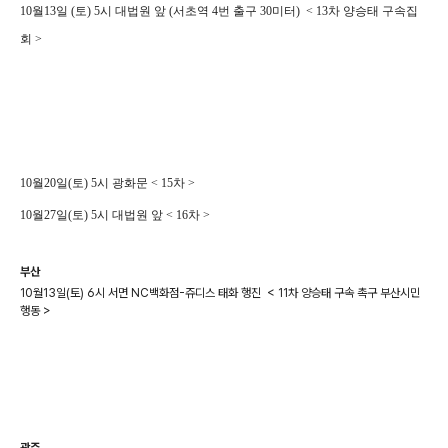
10월13일 (토) 5시 대법원 앞 (서초역 4번 출구 30미터) < 13차 양승태 구속집
회 >
https://scontent-icn1-1.xx.fbcdn.net/v/t1.0-9/43770152_3
09272982992022_2734679421951672320_n.jpg?_nc_cat
=111&oh=b8117690bbcdc1f3e5a41705c516ee92&oe=5
C4A7ECC
10월20일(토) 5시 광화문 < 15차 >
10월27일(토) 5시 대법원 앞 < 16차 >
부산
10월13일(토) 6시 서면 NC백화점-쥬디스 태화 행진 < 11차 양승태 구속 촉구 부산시민
행동 >
https://scontent-icn1-1.xx.fbcdn.net/v/t1.0-9/43604460_
309272952992025_5100407435051401216_n.jpg?_nc_c
at=106&oh=17690d0ee022ae5dfbf03cd1fa9dcf5e&oe=
5C529182