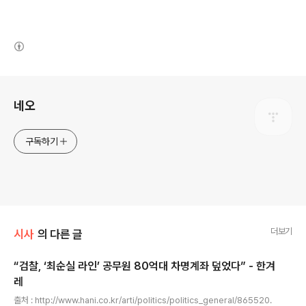
(새창열림)
로그 정보
네오
구독하기
더보기
시사
의 다른 글
“검찰, ‘최순실 라인’ 공무원 80억대 차명계좌 덮었다” - 한겨
레
글 내용
출처 : http://www.hani.co.kr/arti/politics/politics_general/865520.