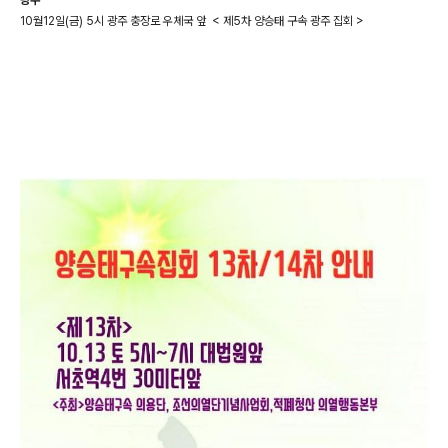
광주
10월12일(금) 5시 광주 충장로 우체국 앞 < 제5차 양승태 구속 광주 집회 >
https://scontent-icn1-1.xx.fbcdn.net/v/t1.0-9/43732126_3
09359179650069_3383441602176352256_n.jpg?_nc_cat
=111&oh=38ecf893a7c7b7daf3698d5e7523369f&oe=5
C570C26