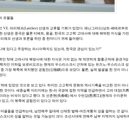
의 유물들.
.E. 라리체프(Larichev) 선생과 교류할 기회가 있었다. 레닌그라드(상트-페테르부르
 선생은 중국은 물론 티베트, 몽골, 한국의 고고학·고대사에 대해 해박한 지식을 가진
라리체프 선생과 토론을 하던 중 한마디가 귀에 들어왔다.
시에 있다고 주장하는 러시아학자도 있는데, 한국은 관심이 있는가?"
인 탓에 고려시대 북방사에 대한 지식은 거의 없는 채 막연하게 함흥근처에 윤관 9성
국학자인 미하일 보로비요프는 현재의 우스리스크시 근처에 있는 유즈노-우스리스크 성
중 가장 북쪽에 위치했던 공험진(公險鎭)으로 보았다. 물론, 실제 발굴을 한 것이 아니
었다.
역에 있었던 것으로 보고 있다. 하지만 고고학적 문화와 역사기록을 비교한 것이 아니
한 것이다. 세종실록 지리지에는 한-러 국경에 접한 지역을 언급하면서 고려 대장(大將
'이라는 비석이 있다고 했다. 또 선춘현(先春峴) 에서 수빈강(愁濱江)(현재의 수이푼하
 있고, 더 북쪽에 공험진이 있다고 되어 있다.
 마을들을 언급하는데, 남연해주 일대에 산재한 발해-여진계통의 성을 말하는 것 같다.
스크시의 성을 말하는 것일 가능성이 크다. 조선시대에 연해주 남부 지역까지 상세하