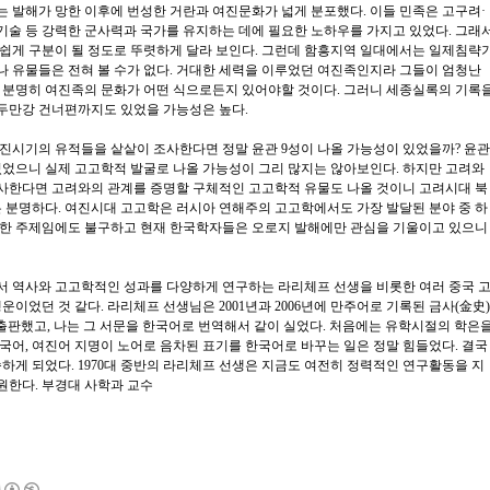
 발해가 망한 이후에 번성한 거란과 여진문화가 넓게 분포했다. 이들 민족은 고구려·
술 등 강력한 군사력과 국가를 유지하는 데에 필요한 노하우를 가지고 있었다. 그래
쉽게 구분이 될 정도로 뚜렷하게 달라 보인다. 그런데 함흥지역 일대에서는 일제침략
 유물들은 전혀 볼 수가 없다. 거대한 세력을 이루었던 여진족인지라 그들이 엄청난
 분명히 여진족의 문화가 어떤 식으로든지 있어야할 것이다. 그러니 세종실록의 기록
 두만강 건너편까지도 있었을 가능성은 높다.
진시기의 유적들을 샅샅이 조사한다면 정말 윤관 9성이 나올 가능성이 있었을까? 윤관
 있었으니 실제 고고학적 발굴로 나올 가능성이 그리 많지는 않아보인다. 하지만 고려와
사한다면 고려와의 관계를 증명할 구체적인 고고학적 유물도 나올 것이니 고려시대 북
은 분명하다. 여진시대 고고학은 러시아 연해주의 고고학에서도 가장 발달된 분야 중 하
요한 주제임에도 불구하고 현재 한국학자들은 오로지 발해에만 관심을 기울이고 있으니
서 역사와 고고학적인 성과를 다양하게 연구하는 라리체프 선생을 비롯한 여러 중국 
운이었던 것 같다. 라리체프 선생님은 2001년과 2006년에 만주어로 기록된 금사(金史)
 출판했고, 나는 그 서문을 한국어로 번역해서 같이 실었다. 처음에는 유학시절의 학은
국어, 여진어 지명이 노어로 음차된 표기를 한국어로 바꾸는 일은 정말 힘들었다. 결국
하게 되었다. 1970대 중반의 라리체프 선생은 지금도 여전히 정력적인 연구활동을 지
원한다. 부경대 사학과 교수