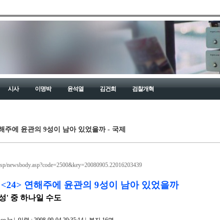
시사
이명박
윤석열
김건희
검찰개혁
연해주에 윤관의 9성이 남아 있었을까 - 국제
1/asp/newsbody.asp?code=2500&key=20080905.22016203439
<24> 연해주에 윤관의 9성이 남아 있었을까
성' 중 하나일 수도