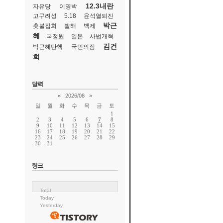
12.3내란
자유당
이명박
고구려성
5.18
윤석열퇴진
박근
촛불집회
발해
백제
혜
국정원
일본
사법개혁
김건
박근혜탄핵
국민의짐
희
달력
«
2026/08
»
일
월
화
수
목
금
토
1
2
3
4
5
6
7
8
9
10
11
12
13
14
15
16
17
18
19
20
21
22
23
24
25
26
27
28
29
30
31
링크
Total
Today
Yesterday