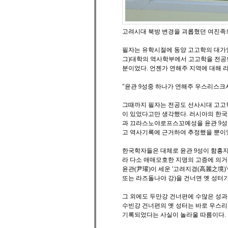
고려시대 북방 변경을 괴롭혔던 여진족
필자는 유학시절에 동양 고고학의 대가인 V
그)대학의 역사학부에서 고고학을 전공한
분이었다. 언젠가 연해주 지역에 대해 
"윤관 9성중 하나가 연해주 우스리스크
그때까지 필자는 전공도 선사시대 고고학
이 있었다고만 생각했다. 러시아의 한
과 끄라스노야로프스꼬예성을 윤관 9성 
고 역사기록에 근거하여 추정했을 뿐이
한국학자들은 대체로 윤관 9성이 함흥지
라 다소 애매모호한 지명의 고증에 의거
윤관(尹瓘)이 세운 '고려지경(高麗之境)
또는 라즈돌나야 강)을 건너면 옛 성터가
그 외에도 두만강 건너편에 수많은 성과
수빈강 건너편의 옛 성터는 바로 우스리
기록되었다는 사실이 놀라울 따름이다.