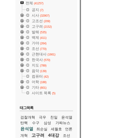
전체
(41257)
공지
(7)
시사
(32907)
고조선
(209)
고구려
(2152)
발해
(535)
백제
(411)
가야
(264)
조선
(770)
근현대사
(1661)
한국사
(570)
지도
(789)
음악
(139)
컴퓨터
(42)
어학
(188)
기타
(601)
사이트 목록
(5)
태그목록
검찰개혁
극우
친일
윤석열
탄핵
수구
삼성
가짜뉴스
윤석열
최순실
세월호
언론
고구려
4대강
개혁
조선