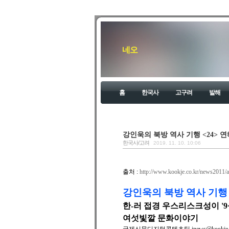
네오
홈
한국사
고구려
발해
강인욱의 북방 역사 기행 <24> 
한국사/고려
2019. 11. 10. 10:06
출처 :
http://www.kookje.co.kr/news201
강인욱의 북방 역사 기행 
한-러 접경 우스리스크성이 '9
여섯빛깔 문화이야기