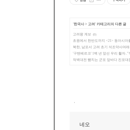
'
한국사
>
고려
' 카테고리의 다른 글
고려왕 계보
(0)
초원에서 한반도까지 <21> 동아시아를 
북한, 남포서 고려 초기 석조약사여래상
'구텐베르크' 1백 년 앞선 우리 활자.."
적벽대전 뺨치는 군포 앞바다 진포대첩
,
네오