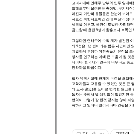
고려시대에 연해주 남부와 만주 일대에는
발해로부터 물려받은 축성법, 무기제작기
여진과 거란의 유물들은 한눈에 보아도 
자료건 북한자료이건 간에 여진의 성이나
세력을 이루고, 윤관이 토벌한 자리라면
참고할 때 윤관 9성이 함흥보다 북쪽인
그렇다면 연해주에 수백 개가 발견된 여
의 9성은 1년 반이라는 짧은 시간에만
치열하게 투쟁한 여진족들의 유적을 조
방사를 연구하는 데에 큰 도움이 될 것
나이다. 한국사의 연구에 너무나도 중
안타까울 따름이다.
필자 유학시절에 현재의 국경을 초월해
고학자들과 교유할 수 있었던 것은 큰 행
와 요사(遼史)를 노어로 번역한 원고를
돕자는 뜻에서 별 생각없이 맡았지만 중
번역이 그렇게 잘 된것 같지는 않아 죄송
속하시고 있다니 멀리서나마 건필을 기
공감
구독하기