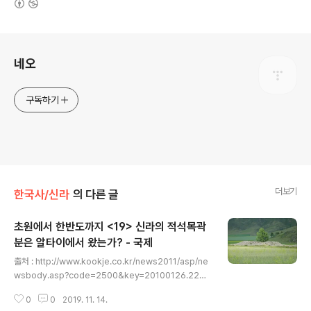
로그 정보
네오
구독하기
더보기
한국사/신라
의 다른 글
초원에서 한반도까지 <19> 신라의 적석목곽
분은 알타이에서 왔는가? - 국제
글 내용
출처 : http://www.kookje.co.kr/news2011/asp/ne
wsbody.asp?code=2500&key=20100126.2202
2194902 초원에서 한반도까지 신라의 적석목곽분은 알
0
0
2019. 11. 14.
타이에서 왔는가?500여년·수천킬로미터 시공간을 뛰어넘