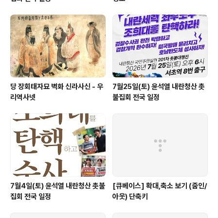
당 장회태자묘 벽화 신라사신 - 우
7월25일(토) 윤석열 내란청산 촛
리역사넷
불집회 전국 일정
7월4일(토) 윤석열 내란청산 촛불
[큐베이스] 확대,축소 보기 (줌인/
집회 전국 일정
아웃) 단축키