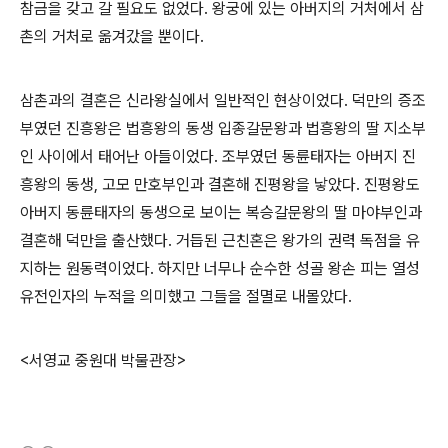
참금을 갖고 갈 필요도 없었다. 왕궁에 있는 아버지의 거처에서 삼
촌의 거처로 옮겨갔을 뿐이다.
삼촌과의 결혼은 신라왕실에서 일반적인 현상이었다. 덕만의 증조
부였던 진흥왕은 법흥왕의 동생 입종갈문왕과 법흥왕의 딸 지소부
인 사이에서 태어난 아들이었다. 조부였던 동륜태자는 아버지 진
흥왕의 동생, 고모 만호부인과 결혼해 진평왕을 낳았다. 진평왕도
아버지 동륜태자의 동생으로 보이는 복승갈문왕의 딸 마야부인과
결혼해 덕만을 출산했다. 거듭된 근친혼은 왕가의 권력 독점을 유
지하는 원동력이었다. 하지만 너무나 순수한 성골 왕손 피는 열성
유전인자의 누적을 의미했고 그들을 절멸로 내몰았다.
<서영교 중원대 박물관장>
(새창열림)