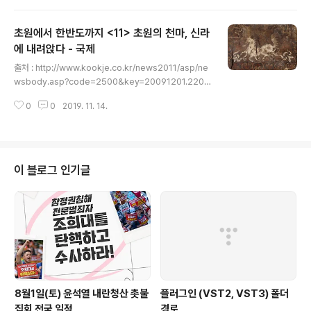
은 쌍둥이 무덤경주 적석목곽분 서기 4세기께 등장, 200
여년 존속하다 홀연히 사라져기원전 7~2세기 파지릭문화
초원에서 한반도까지 <11> 초원의 천마, 신라
의 것과 유일하게 비슷해북방기원설-자생설 학계내 이견
분분국제신문디지털콘텐츠팀 inews@kookje.co.kr |
에 내려앉다 - 국제
글 내용
입력 : 2010-01-25 19:54:27 | 본지 22면 파지릭문화
출처 : http://www.kookje.co.kr/news2011/asp/ne
의 쉬베고분. 적석목곽분이다. 인간의 삶에서 무덤은 참 특
wsbody.asp?code=2500&key=20091201.2202
별하다. 태어남이 소중한 사람을 맞이하는 것이라면 죽음
0195302 초원에서 한반도까지 초원의 천마, 신라에 내려
은 소중한 사람을 다른 세계로 보내는 것인지라 유..
0
0
2019. 11. 14.
앉다뿔 장식 말은 초원의 전통… 뿔 난 신라 천마도와 닮아
국제신문디지털콘텐츠팀 inews@kookje.co.kr | 입력 :
2009-11-30 20:00:40 | 본지 20면 - 알타이 파지릭문
화 적석목곽분에 뿔로 머리 장식한 말 미라 출토…제사·의
식 등 곳곳에 쓰인 듯- 고조선 최상위 무덤 추정되는 中 요
이 블로그 인기글
령성 유적서도 뿔 장식 출토…천마도 전래 과정 증거일 수
도 콘서트에서 대형가수가 나오기 전 오프닝 밴드가 먼저
나와 관객의 흥을 불러일으키곤 한다. 그런데 이 오프닝 밴
드가 더 큰 인기를 얻는 경우..
8월1일(토) 윤석열 내란청산 촛불
플러그인 (VST2, VST3) 폴더
집회 전국 일정
경로