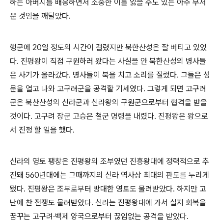
하는 아버지를 배웅하면서 소중한 이를 잃을 수도 있는 아주 무서
운 것임을 깨달았다.
행군에 20일 정도의 시간이 걸렸지만 북한산성은 잘 버티고 있었
다. 진평왕이 직접 구원하러 왔다는 사실을 안 북한산성의 병사들
은 사기가 올라갔다. 병사들이 북을 치고 소리를 질렀다. 그들은 성
문을 열고 나와 고구려군을 공격할 기세였다. 그렇게 되면 고구려
군은 북산산성의 신라군과 신라왕의 구원군으로부터 협격을 받을
것이다. 고구려 장군 고승은 철군 명령을 내렸다. 진평왕은 왕으로
서 진정 할 일을 했다.
신라의 영토 팽창은 진평왕의 조부였던 진흥왕대에 정력적으로 추
진돼 560년대에는 그때까지의 신라 역사상 최대의 판도를 누리게
됐다. 진평왕은 조부로부터 방대한 영토도 물려받았다. 하지만 고
난에 찬 전쟁도 물려받았다. 신라는 진평왕대에 가서 실지 회복을
꿈꾸는 고구려·백제 양국으로부터 끊임없는 공격을 받았다.