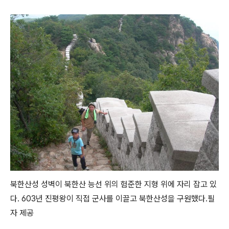
북한산성 성벽이 북한산 능선 위의 험준한 지형 위에 자리 잡고 있
다. 603년 진평왕이 직접 군사를 이끌고 북한산성을 구원했다.필
자 제공