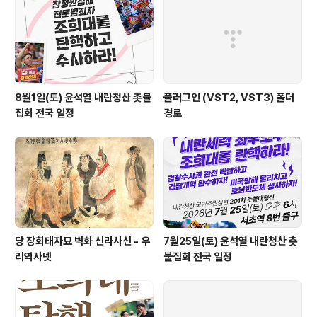
로 통이음줄이 생기지 않도록 하면서 위로 올라갈수록 차
츰 작은 것을 놓았다. 축대와 적대의 바깥면은 안쪽으로 ..
8월1일(토) 윤석열 내란청산 촛불
플러그인 (VST2, VST3) 폴더
집회 전국 일정
경로
당 장회태자묘 벽화 신라사신 - 우
7월25일(토) 윤석열 내란청산 촛
리역사넷
불집회 전국 일정