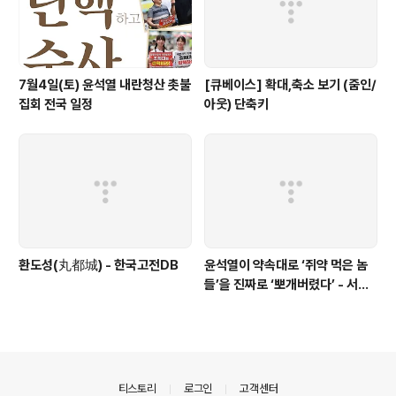
7월4일(토) 윤석열 내란청산 촛불
[큐베이스] 확대,축소 보기 (줌인/
집회 전국 일정
아웃) 단축키
환도성(丸都城) - 한국고전DB
윤석열이 약속대로 ‘쥐약 먹은 놈
들’을 진짜로 ‘뽀개버렸다’ - 서울
의소리
의안내
티스토리
로그인
고객센터