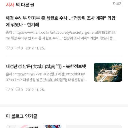
더보기
시사
의 다른 글
해경 수뇌부 면죄부 준 세월호 수사…“전방위 조사 계획” 외압
에 꺾였나 - 한겨레
글 내용
출처 : http://www.hani.co.kr/arti/society/society_general/918281.ht
ml 해경 수뇌부 면죄부 준 세월호 수사…“전방위 조사 계획” 외압에 꺾였나등
록 :2019-11-24 18:24 수정 :2019-11-25 02:38 당시 수사보고서·진술조
0
0
2019. 11. 25.
서 입수‘해경 본청·서해해경청·목포해경서’ 애초 광범위한 피의자 대상 지정“골
든타임 지휘 공백 초래” 조사에도 참고인으로 불러 해명만 듣고 불기소당시 불
거졌던 청와대·법무부 외압설, 검찰, 수사 결과 영향줬는지 밝힐 듯 세월호 참사
대성산성 남문(大城山城南門) - 북한정보넷
5년여 만에 대검찰청 산하에 꾸려진 검찰 ‘세월호 참사 특별수사단\' 단장을 맡
글 내용
은 임관혁 수원지검 안산지청장이 11일 오후 서울 서초동 서울중앙지검 소회의
출처 : http://bit.ly/37vzHK2 (링크 깨짐) http://bit.ly/
실에서 출범 각오와 입장 등을 밝히고 ..
37xx7mP 대성산성 남문(大城山城南門) 대성산성남문
(국보급 제10호) 평양시 대성구역에 있는 고구려 대성산성
0
0
2019. 11. 25.
의 남문. 1978년 9월 옛 모습대로 복구되어 대성산의 풍치
와 민족적 정서를 더욱 돋우어주고 있다. 대성산성 남문은
고구려가 427년 평양으로 수도를 옮기기 이전에 세운 것
이다. 남문은 튼튼하게 쌓은 축대, 그 양쪽에 잇달린 적대,
축대 위에 세운 문루로 이루어졌다. 남문의 총높이는 19.5
이 블로그 인기글
m에 달한다. 남문의 축대와 적대는 다 같이 네모나게 다듬
은 화강석을 차곡차곡 포개여 쌓았다. 돌들은 세로방향으