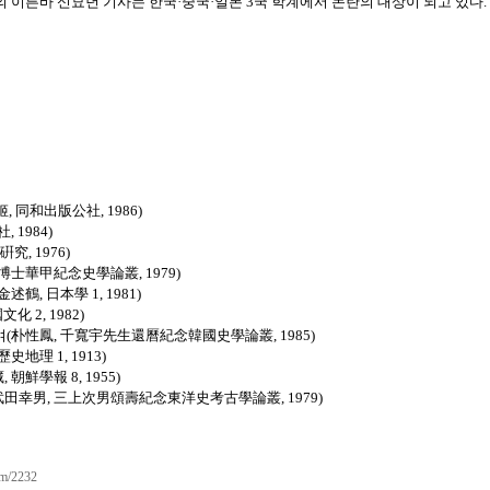
의 이른바 신묘년 기사는
한국
·
중국
·
일본
3국 학계에서 논란의 대상이 되고 있다.
同和出版公社, 1986)
1984)
, 1976)
士華甲紀念史學論叢, 1979)
, 日本學 1, 1981)
 2, 1982)
朴性鳳, 千寬宇先生還曆紀念韓國史學論叢, 1985)
理 1, 1913)
鮮學報 8, 1955)
幸男, 三上次男頌壽紀念東洋史考古學論叢, 1979)
com/2232