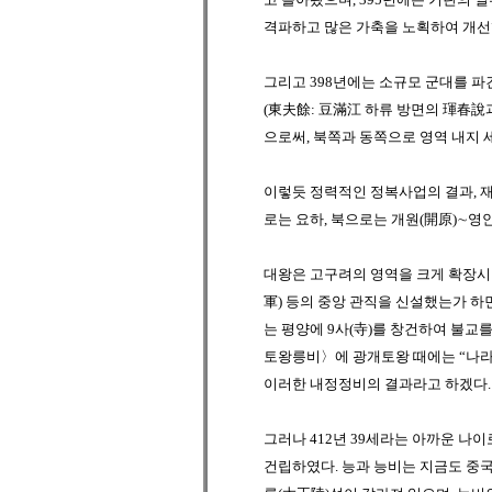
격파하고 많은 가축을 노획하여 개선
그리고 398년에는 소규모 군대를 
(東夫餘: 豆滿江 하류 방면의 琿春說
으로써, 북쪽과 동쪽으로 영역 내지
이렇듯 정력적인 정복사업의 결과, 재
로는
요하
, 북으로는
개원(開原)
∼
영안
대왕은
고구려
의 영역을 크게 확장
軍)
등의 중앙 관직을 신설했는가 하면
는
평양
에 9사(寺)를 창건하여 불교
토왕릉비〉에
광개토왕
때에는 “나
이러한 내정정비의 결과라고 하겠다.
그러나 412년 39세라는 아까운 나이
건립하였다.
능과 능비는 지금도
중