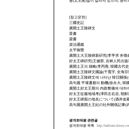
릉(太王陵)설이 갈라져 있으며, 능비
[참고문헌]
三國史記
廣開土王陵碑文
晋書
梁書
資治通鑑
太平御覽
廣開土大王陵碑新硏究(李亨求·朴魯姬, 
好太王碑硏究(王健群, 吉林人民出版社, 
廣開土王의 雄略(李丙燾, 韓國古代史硏究
廣開土王陵碑文國論(千寬宇, 全海宗博
廣開土王陵碑文에 나타난 韓日關係(金述鶴
高句麗 平壤遷都의 動機(徐永大, 韓國文化
廣開土好太王期의 內政整備에 대하여(
好太王征服地域考(津田左右吉, 朝鮮歷史地
好太王碑面の地名について(酒井改藏, 朝
高句麗廣開土王紀の社外關係記事(武田
광개토태왕 관련글
광개토태왕 목록
http://tadream.tistory.