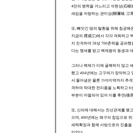
4만의 병력을 거느리고 석현성(石峴城
새임을 자랑하는
관미성(關彌城: 江華
또, 빼앗긴 땅의 탈환을 위해 침공해
지금의 禮成江)
에서 각각 격퇴하고
지 진격하여 58성 700촌락을 공파했
다는 맹세를 받고 백제왕의 동생과 
그러나
백제
가 이에 굴복하지 않고 
했고 404년에는
고구려
가 장악하고 
서 몰아냄은 물론
가야
지역까지 추격
격하여 막대한 전리품을 노획하고 
부분이 마멸되어 있어 이를
후연(後燕
또,
신라
에 대해서는 친선관계를 맺
으며, 400년에는 왜구의 침입으로 
세력확장과 함께 서방으로의 진출을 
있었다.