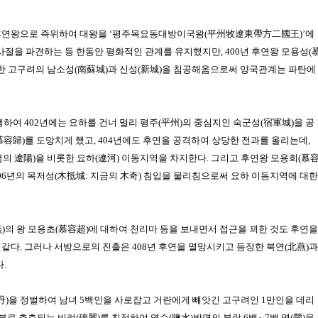
후연왕으로 즉위하여 대왕을 ‘
평주목요동대방이국왕(平州牧遼東帶方二國王)
’에
사절을 파견하는 등 한동안 평화적인 관계를 유지했지만, 400년 후연왕
모용성(
한
고구려
의 남소성(南蘇城)과 신성(新城)을 침공해옴으로써 양국관계는 파탄에
행하여 402년에는
요하
를 건너 멀리
평주(平州)
의 중심지인 숙군성(宿軍城)을 공
慕容歸)
를 도망치게 했고, 404년에도
후연
을 공격하여 상당한 전과를 올리는데,
의 遼陽)
을 비롯한 요하(遼河) 이동지역을 차지한다. 그리고 후연왕
모용희(慕
406년의 목저성(木抵城: 지금의 木奇) 침입을 물리침으로써
요하
이동지역에 대한
)
의 왕
모용초(慕容超)
에 대하여 천리마 등을 보내면서 접근을 꾀한 것도
후연
을
 같다.
그러나 서방으로의 진출은 408년
후연
을 멸망시키고 등장한
북연(北燕)
과
.
丹)
을 정벌하여 남녀 5백인을 사로잡고
거란
에게 빼앗긴 고구려인 1만인을 데리
부로 추측되는 비려(碑麗)를 친정하여 염수(鹽水)방면의 부락 6백∼7백 영(營)을