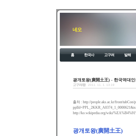
네오
홈
한국사
고구려
발해
광개토왕(廣開土王) - 한국역대인
고구려/왕
2011. 11. 1. 13:19
출처 :
http://people.aks.ac.kr/front/tabCon/
pplId=PPL_2KKR_A0374_1_0000621&isEQ
http://ko.wikipedia.org/wiki/%EA
광개토왕(廣開土王)