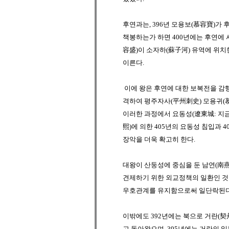
후연
과는, 396년
모용보(慕容寶)
가 
책봉하는가 하면 400년에는
후연
에 
容盛)
이
소자하(蘇子河)
유역에 위치
이른다.
이에 왕은
후연
에 대한 보복전을 감
격하여
평주자사(平州刺史)
모용귀(
이러한 과정에서
요동성(遼東城: 지금
熙)
에 의한 405년의 요동성 침입과 
장악을 더욱 확고히 한다.
대왕이 산둥성에 중심을 둔
남연(南燕
견제하기 위한 외교정책의 일환인 것
우호관계를 유지함으로써 일단락된다
이밖에도 392년에는 북으로
거란(契
고 돌아왔으며, 395년에는
거란
의 일