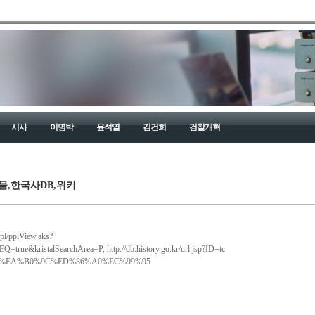
시사
이명박
윤석열
김건희
검찰개혁
물,한국사DB,위키
ppl/pplView.aks?
=true&kristalSearchArea=P
,
http://db.history.go.kr/url.jsp?ID=tc
%B4%91%EA%B0%9C%ED%86%A0%EC%99%95