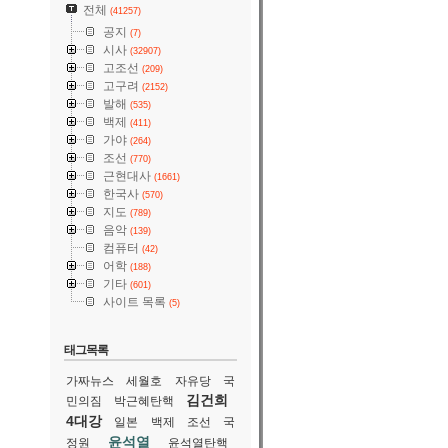
전체
(41257)
공지
(7)
시사
(32907)
고조선
(209)
고구려
(2152)
발해
(535)
백제
(411)
가야
(264)
조선
(770)
근현대사
(1661)
한국사
(570)
지도
(789)
음악
(139)
컴퓨터
(42)
어학
(188)
기타
(601)
사이트 목록
(5)
태그목록
가짜뉴스
세월호
자유당
국
김건희
민의짐
박근혜탄핵
4대강
일본
백제
조선
국
윤석열
정원
윤석열탄핵