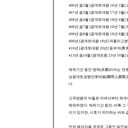
406년 음2월 [광개토대왕 16년 2월]
407년 음3월 [광개토대왕 17년 3월
408년 음4월 [광개토대왕 18년 4월
408년 음7월 [광개토대왕 18년 7월]
408년 음8월 [광개토대왕 18년 8월
408년 [광개토대왕 18년] 덕흥리고
410년 [광개토대왕 20년] 동부여(東
413년 음10월 [광개토왕 23년 10
재위기간 동안 영락(永樂)이라는 
상광개토경평안호태왕(國岡上廣開
다.
고국양왕
의 아들로 어려서부터 체격이
즉위하였다. 재위기간 동안, 비록 그
이가 있지만, 시호가 의미하는 바와 
먼저
예성강
을 경계로 그동안 일진