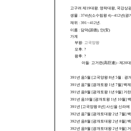
고구려
제19대왕.
영락대왕
,
국강상
생몰 :
374년(소수림왕 4)∼412년(광개
재위 : 391∼412년.
이름 :
담덕(談德),
안(安)
가계
부왕:
고국양왕
모후: ?
왕후: ?
아들:
고거련
(高巨連) - 제20
391년 음5월 [고국양왕 8년 5월 :
391년 음7월 [광개토왕 1년 7월] 
391년 음9월 [광개토왕 1년 9월] 
391년 음10월 [광개토왕 1년 10월
391년 [고국양왕 8년] 사신을 신라
392년 음7월 [광개토대왕 2년 7월] 
392년 음8월 [광개토대왕 2년 8월]
392년 음9월 [광개토대왕 2년 9월]