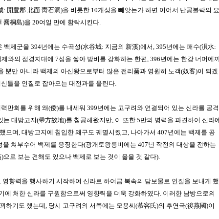
: 開豊郡 北面 靑石洞)을 비롯한 10개성을 빼앗는가 하면 이어서 난공불락의 
 喬桐島)
을 20여일 만에 함락시킨다.
온 백제군을 394년에는
수곡성(水谷城: 지금의 新溪)
에서, 395년에는
패수(浿水:
백제
와의 접경지대에 7성을 쌓아 방비를 강화하는 한편, 396년에는
한강
너머에
을 뿐만 아니라
백제
의
아신왕
으로부터 많은 전리품과 영원히 노객(奴客)이 되겠
대신들을 인질로 잡아오는 대전과를 올린다.
세력만회를 위해
왜(倭)
를 내세워 399년에는
고구려
와 연결되어 있는
신라
를 공격
있는 대방고지(帶方故地)를 침공해왔지만, 이 또한 5만의 병력을 파견하여
신라
했으며, 대방고지에 침입한 왜구도 궤멸시켰고, 나아가서 407년에는
백제
를 공
6성을 쳐부수어
백제
를 응징한다(광개토왕릉비에는 407년 작전의 대상을 전하는
)
으로 보는 견해도 있으나
백제
로 보는 것이 옳을 것 같다).
고 영향력을 행사하기 시작하여
신라
로 하여금 복속의 담보물로 인질을 보내게 했
위기에 처한
신라
를 구원함으로써 영향력을 더욱 강화하였다. 이러한 남방으로의
꾀하기도 했는데, 당시
고구려
의 서쪽에는
모용씨(慕容氏)
의
후연국(後燕國)
이