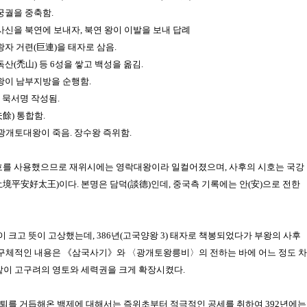
 궁궐을 중축함.
] 사신을 북연에 보내자, 북연 왕이 이발을 보내 답례
] 왕자 거련(巨連)을 태자로 삼음.
 독산(禿山) 등 6성을 쌓고 백성을 옮김.
] 왕이 남부지방을 순행함.
분 묵서명 작성됨.
夫餘) 통합함.
월] 광개토대왕이 죽음. 장수왕 즉위함.
연호를 사용했으므로 재위시에는
영락대왕
이라 일컬어졌으며, 사후의 시호는
국강
土境平安好太王)
이다. 본명은
담덕(談德)
인데, 중국측 기록에는
안(安)
으로 전한
 크고 뜻이 고상했는데, 386년(고국양왕 3) 태자로 책봉되었다가 부왕의 사후
 구체적인 내용은
《삼국사기》
와 〈광개토왕릉비〉의 전하는 바에 어느 정도 차
같이
고구려
의 영토와 세력권을 크게 확장시켰다.
일퇴를 거듭해온
백제
에 대해서는 즉위초부터 적극적인 공세를 취하여 392년에는