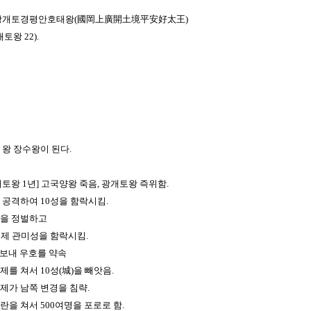
광개토경평안호태왕(國岡上廣開土境平安好太王)
토왕 22).
대 왕 장수왕이 된다.
 광개토왕 1년] 고국양왕 죽음, 광개토왕 즉위함.
백제 공격하여 10성을 함락시킴.
거란을 정벌하고
] 백제 관미성을 함락시킴.
에 보내 우호를 약속
백제를 쳐서 10성(城)을 빼앗음.
 백제가 남쪽 변경을 침략.
 거란을 쳐서 500여명을 포로로 함.