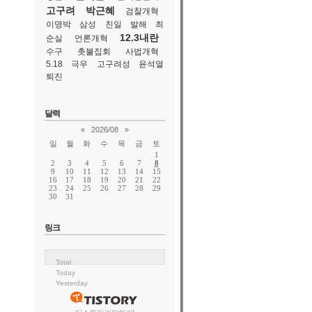
고구려
박근혜
검찰개혁
이명박
삼성
친일
발해
최
12.3내란
순실
언론개혁
수구
촛불집회
사법개혁
5.18
극우
고구려성
윤석열
퇴진
달력
«
2026/08
»
일
월
화
수
목
금
토
1
2
3
4
5
6
7
8
9
10
11
12
13
14
15
16
17
18
19
20
21
22
23
24
25
26
27
28
29
30
31
링크
Total
Today
Yesterday