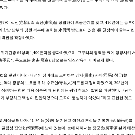
했다.
파견하여
식신(息愼)
, 즉
숙신(肅愼)
을 정벌하여 조공관계를 맺고, 410년에는
동부
과 함남 남부와 강원 북부에 걸치는 永興灣 방면설이 있음.)
를 친정하여 굴복시킴
 세력권을 확장하였다.
위기간중 64성과 1,400촌락을 공파하였으며,
고구려
의 영역을 크게 팽창시켜 
(寧安?)
, 동으로는
혼춘(琿春)
, 남으로는
임진강
유역에 이르게 했다.
시켰을 뿐만 아니라 내정의 정비에도 노력하여
장사(長史)
·
사마(司馬)
·
참군(參
, 역대 왕릉의 보호를 위해 수묘인(守墓人)제도를 재정비하였으며, 393년에
를 장려하는 한편 다음
장수왕
때 단행되는
평양
천도의 발판을 마련한다. 〈광개
라가 부강하고 백성이 편안하였으며 오곡이 풍성하게 익었다.”라고 표현한 것도
로 세상을 떠나자, 414년 능(陵)에 옮겨묻고 생전의 훈적을 기록한 능비(陵碑)를
국
길림성 집안현(輯安縣)
에 남아 있는데, 능에 대해서는 장군총(將軍塚)설과 태왕