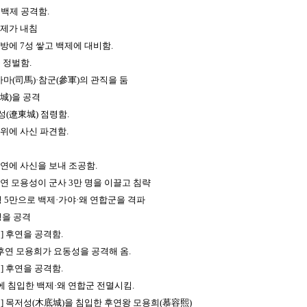
] 백제 공격함.
 백제가 내침
 남방에 7성 쌓고 백제에 대비함.
를 정벌함.
·사마(司馬)·참군(參軍)의 관직을 둠
都城)을 공격
성(遼東城) 점령함.
 북위에 사신 파견함.
.
 후연에 사신을 보내 조공함.
 후연 모용성이 군사 3만 명을 이끌고 침략
기병 5만으로 백제·가야·왜 연합군을 격파
군성을 공격
월] 후연을 공격함.
] 후연 모용희가 요동성을 공격해 옴.
월] 후연을 공격함.
方)에 침입한 백제·왜 연합군 전멸시킴.
2월] 목저성(木底城)을 침입한 후연왕 모용희(慕容熙)