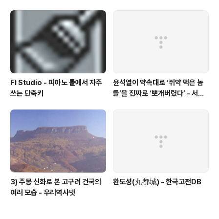
Fl Studio - 피아노 롤에서 자주
윤석열이 약속대로 ‘쥐약 먹은 놈
쓰는 단축키
들’을 진짜로 ‘뽀개버렸다’ - 서울
의소리
3) 주몽 신화로 본 고구려 건국의
환도성(丸都城) - 한국고전DB
여러 모습 - 우리역사넷