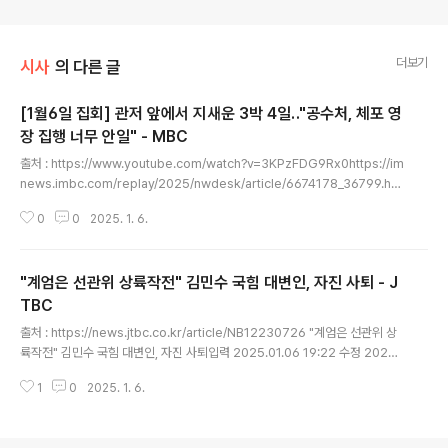
더보기
시사
의 다른 글
[1월6일 집회] 관저 앞에서 지새운 3박 4일‥"공수처, 체포 영
장 집행 너무 안일" - MBC
글 내용
출처 : https://www.youtube.com/watch?v=3KPzFDG9Rx0https://im
news.imbc.com/replay/2025/nwdesk/article/6674178_36799.ht
ml관련글 : 1월6일(월)-12일(일) 윤석열 탄핵 촛불집회 전국 일정 https://ta
0
0
2025. 1. 6.
dream.tistory.com/37605 관저 앞에서 지새운 3박 4일‥"공수처, 체포 영
장 집행 너무 안일"입력 2025-01-06 20:21 | 수정 2025-01-06 20:3
9 정한솔 앵커 공수처가 한남동 관저에서 물러섰던 바로 그날부터, 시민들은 3
"계엄은 선관위 상륙작전" 김민수 국힘 대변인, 자진 사퇴 - J
박 4일 밤낮없이 관저 앞을 지켰습니다. 공수처가 체포 영장 집행을 경찰에 일
임하겠다고 밝혔다가 거둬들이는 촌극을 벌이고 결국 영장 집행 시한을 넘기
TBC
글 내용
자..
출처 : https://news.jtbc.co.kr/article/NB12230726 "계엄은 선관위 상
륙작전" 김민수 국힘 대변인, 자진 사퇴입력 2025.01.06 19:22 수정 2025.
01.06 21:01 유혜은 기자 지난달 5일 유튜브 채널에 출연해 발언하고 있는 김
1
0
2025. 1. 6.
민수 전 대변인. 〈사진='고성국TV' 캡처〉 윤석열 대통령의 12·3 비상계엄 선포
를 옹호하는 취지의 발언으로 논란이 된 김민수 국민의힘 대변인이 사퇴했습니
다. 김 전 대변인은 오늘(6일) 자신의 페이스북에 "오늘 국민의힘 대변인으로 선