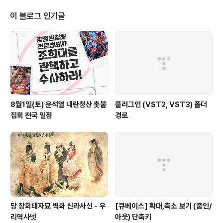
임됐고, 오늘 자진 사퇴한다"고 밝혔습니다. 앞서 이날 오전 권영세 비상대책위
원장이 김 전 대변인을 대변인으로 임명했지만, 발언 논란으로 임명 당일에 자
이 블로그 인기글
진 사퇴하는 겁니다. 김 전 대변인은 자신의 ..
8월1일(토) 윤석열 내란청산 촛불
플러그인 (VST2, VST3) 폴더
집회 전국 일정
경로
당 장회태자묘 벽화 신라사신 - 우
[큐베이스] 확대,축소 보기 (줌인/
리역사넷
아웃) 단축키