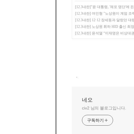
[12.3내란]"윤 대통령, '체포 명단'에
[12.3내란] 여인형 "노상원이 계엄 조
[12.3내란] 12·12 장세동과 달랐던 
[12.3내란] 노상원 휘하 HID 출신 
[12.3내란] 윤석열 “이재명은 비상대
,
네오
civ2 님의 블로그입니다.
구독하기