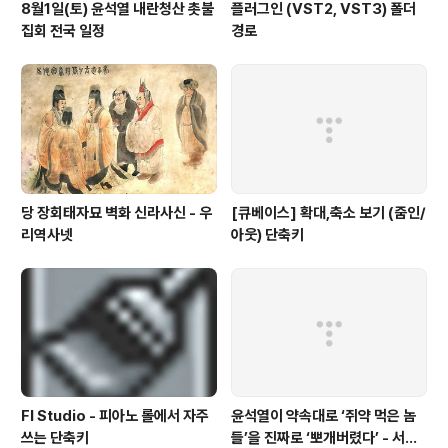
8월1일(토) 윤석열 내란청산 촛불
플러그인 (VST2, VST3) 폴더
집회 전국 일정
경로
당 장회태자묘 벽화 신라사신 - 우
[큐베이스] 확대,축소 보기 (줌인/
리역사넷
아웃) 단축키
Fl Studio - 피아노 롤에서 자주
윤석열이 약속대로 ‘쥐약 먹은 놈
쓰는 단축키
들’을 진짜로 ‘뽀개버렸다’ - 서울