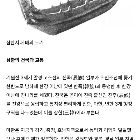
삼한시대 배의 토기
삼한의 건국과 교통
기원전 3세기 말경 고조선의 진족(辰族) 일부가 위만조선에 쫓겨
한반도로 남하해 한강 이남에 있던 한족(韓族)과 동맹한 후 한강
이남에 진나라를 세웠다. 진국은 곧이어 진족 출신인 진후(辰候)
를 진왕으로 옹립하고 통치상 편리하게 진한, 마한, 변한 3개 행정
구역을 나누었는데 이를 삼한(三韓)이라 부른다.
마한은 지금의 경기, 충청, 호남지역으로서 농업과 어업이 발달했
으나 후에 백제가 정복했다. 진한은 강원도와 경북, 경남 일부 지역