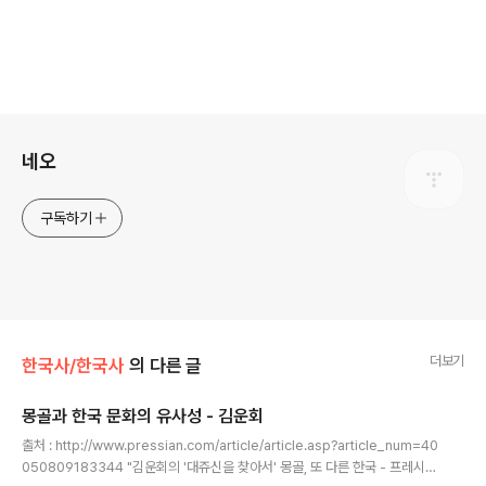
로그 정보
네오
구독하기
더보기
한국사/한국사
의 다른 글
몽골과 한국 문화의 유사성 - 김운회
글 내용
출처 : http://www.pressian.com/article/article.asp?article_num=40
050809183344 "김운회의 '대쥬신을 찾아서' 몽골, 또 다른 한국 - 프레시