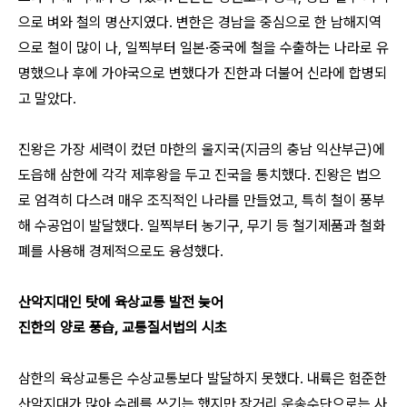
으로 벼와 철의 명산지였다. 변한은 경남을 중심으로 한 남해지역
으로 철이 많이 나, 일찍부터 일본·중국에 철을 수출하는 나라로 유
명했으나 후에 가야국으로 변했다가 진한과 더불어 신라에 합병되
고 말았다.
진왕은 가장 세력이 컸던 마한의 울지국(지금의 충남 익산부근)에
도읍해 삼한에 각각 제후왕을 두고 진국을 통치했다. 진왕은 법으
로 엄격히 다스려 매우 조직적인 나라를 만들었고, 특히 철이 풍부
해 수공업이 발달했다. 일찍부터 농기구, 무기 등 철기제품과 철화
폐를 사용해 경제적으로도 융성했다.
산악지대인 탓에 육상교통 발전 늦어
진한의 양로 풍습, 교통질서법의 시초
삼한의 육상교통은 수상교통보다 발달하지 못했다. 내륙은 험준한
산악지대가 많아 수레를 쓰기는 했지만 장거리 운송수단으로는 사