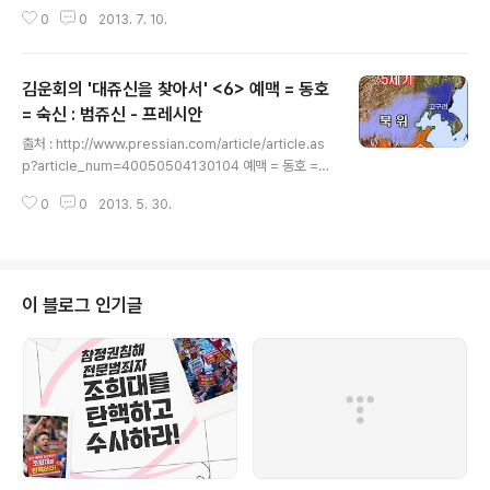
안"에서 문화 관련 내용을 부분부분 가져오고 제목은 내용에 따라 임의로 붙였
0
0
2013. 7. 10.
습니다. 몽골과 한국 문화의 유사성 (전략) 몽골에서는 한반도를 '솔롱고스', 즉
'무지개의 나라'라고 부릅니다. 그리고 한국인들이 즐겨 입는 무지개의 일곱 색
깔 그 색동옷의 고향이 바로 몽골입니다. 솔롱고스, 한마디로 '꿈의 나라'입니다.
김운회의 '대쥬신을 찾아서' <6> 예맥 = 동호
모질게 춥고 힘든 유목생활에서 끝없이 남으로 내려오고 싶은 몽골의 소망의 표
현이 바로 '솔롱고스'가 아닐까요? 제가 보기에 '몽골은 또 다른 한국'이고, '한국
= 숙신 : 범쥬신 - 프레시안
글 내용
은 또 다른 몽골'입니다. 한국에서는 복..
출처 : http://www.pressian.com/article/article.as
p?article_num=40050504130104 예맥 = 동호 =
숙신 : 범쥬신 김운회의 '대쥬신을 찾아서' 김운회 동양대
0
0
2013. 5. 30.
교수 기사입력 2005-05-04 오후 1:57:01 이런 동요 들
어 보셨죠? “예솔아! ” 할아버지께서 부르셔 “예” 하고 대
답하면 “너 말구 네 아범.” “예솔아.” 아버지께서 부르셔
“예” 하고 달려가면 “너 아니고 네 엄마.” (김원석의 동요 :
내 이름 중에서) 그러면서 이 동요는 아버지를, 어머니를 내
이 블로그 인기글
이름으로 부르는 것은 내 이름 어디에 엄마와 아빠가 들어
있기 때문일 것이라고 합니다. 우스운 말이지만 저는 초등
학교 2학년 때까지도 어머니의 이름을 몰랐습니다. 들은
적이 없거든요. 아..