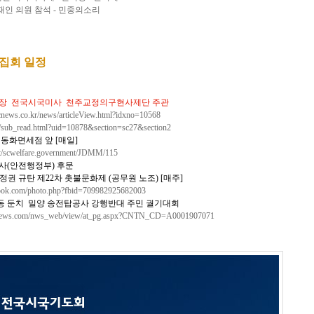
문재인 의원 참석 - 민중의소리
불집회 일정
장 전국시국미사 천주교정의구현사제단 주관
icnews.co.kr/news/articleView.html?idxno=10568
/sub_read.html?uid=10878&section=sc27&section2
동화면세점 앞 [매일]
net/scwelfare.government/JDMM/115
사(
안전행정부
) 후문
정권 규탄 제22차 촛불문화제 (공무원 노조)
[매주]
book.com/photo.php?fbid=709982925682003
동 둔치 밀양 송전탑공사 강행반대 주민 궐기대회
news.com/nws_web/view/at_pg.aspx?CNTN_CD=A0001907071