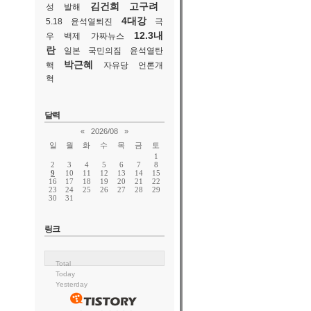
김건희
고구려
성
발해
4대강
5.18
윤석열퇴진
극
12.3내
우
백제
가짜뉴스
란
일본
국민의짐
윤석열탄
박근혜
핵
자유당
언론개
혁
달력
«
2026/08
»
일
월
화
수
목
금
토
1
2
3
4
5
6
7
8
9
10
11
12
13
14
15
16
17
18
19
20
21
22
23
24
25
26
27
28
29
30
31
링크
Total
Today
Yesterday