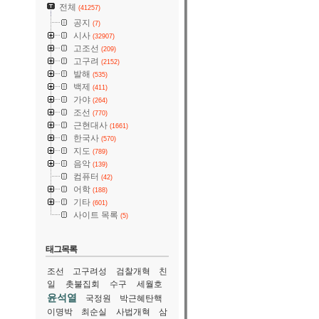
전체
(41257)
공지
(7)
시사
(32907)
고조선
(209)
고구려
(2152)
발해
(535)
백제
(411)
가야
(264)
조선
(770)
근현대사
(1661)
한국사
(570)
지도
(789)
음악
(139)
컴퓨터
(42)
어학
(188)
기타
(601)
사이트 목록
(5)
태그목록
조선
고구려성
검찰개혁
친
일
촛불집회
수구
세월호
윤석열
국정원
박근혜탄핵
이명박
최순실
사법개혁
삼