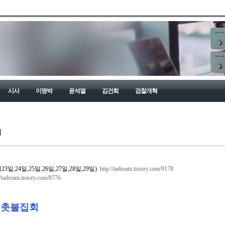
시사
이명박
윤석열
김건희
검찰개혁
회
일,24일,25일,26일,27일,28일,29일)
http://tadream.tistory.com/9178
//tadream.tistory.com/8776
탄 촛불집회