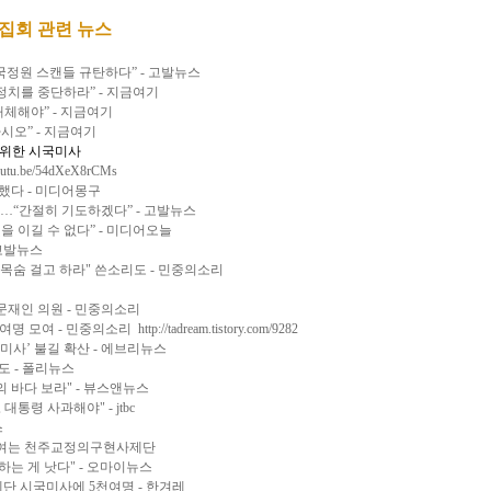
불집회 관련 뉴스
국정원 스캔들 규탄하다” - 고발뉴스
정치를 중단하라” - 지금여기
체해야” - 지금여기
시오” - 지금여기
을 위한 시국미사
youtu.be/54dXeX8rCMs
 했다 - 미디어몽구
시…“간절히 기도하겠다” - 고발뉴스
 이길 수 없다” - 미디어오늘
 고발뉴스
."목숨 걸고 하라" 쓴소리도 - 민중의소리
문재인 의원 - 민중의소리
천여명 모여 - 민중의소리
http://tadream.tistory.com/9282
미사’ 불길 확산 - 에브리뉴스
도 - 폴리뉴스
 바다 보라" - 뷰스앤뉴스
통령 사과해야" - jtbc
스
사 여는 천주교정의구현사제단
하는 게 낫다" - 오마이뉴스
단 시국미사에 5천여명 - 한겨레