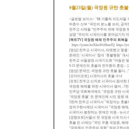
9월23일(월) 국정원 규탄 촛
<글로벌 보이스> “韓 가톨릭 지도자들 
하춘수 신부 “국민의 분노를 보라, 공작
천주교 사제들 “민주주의 위해 국정원 해
성염 “우리의 시국미사를 웃어넘기지 마
[팩트TV] 국정원 해체 민주주의 회복
https://youtu.be/KkuWs0bzeJQ
https://
[영상] 천주교 시국미사, 따뜻했고 뭉클
문재인 ‘시국미사’ 참석 ‘촛불행동’ 개
천주교 서울광장 시국기도회 “어둠은 빛을
9.23 문재인의 촛불과 전두환의 훈장 -
[영상] 문재인, 국정원 규탄 촛불 들다..
[오마이포토] 시국미사의 촛불 수녀
[포토] 천주교 신자로 시국미사 참석한 
국정원 해체를 위한 시국미사 열어...7
민주당 국회복귀에도 ‘국정원 규탄 시국
‘국정원 촛불’ 든 문재인에 시민 응원 쇄
5천여 천주교 시국미사 "위정자는 촛불의
정의구현사제단 시국미사 "국정원 해체, 대
시국미사 봉헌하는 문재인 의원 - 뉴시
[경향포토]서울서 첫 국정원 시국 미
촛불 든 사제단 "국민 우롱 국정원, 해체
“국정원이 민주주의 위협” 정의구현사제