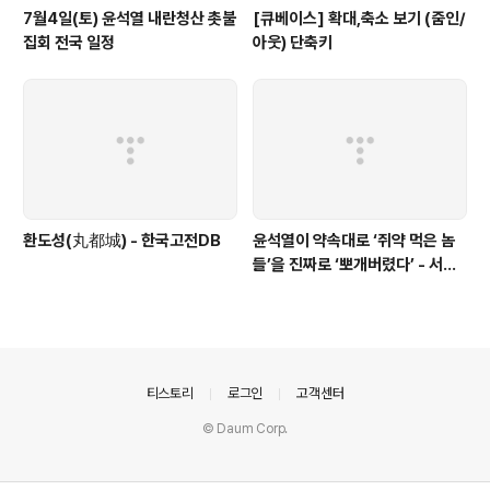
7월4일(토) 윤석열 내란청산 촛불
[큐베이스] 확대,축소 보기 (줌인/
집회 전국 일정
아웃) 단축키
환도성(丸都城) - 한국고전DB
윤석열이 약속대로 ‘쥐약 먹은 놈
들’을 진짜로 ‘뽀개버렸다’ - 서울
의소리
의안내
티스토리
로그인
고객센터
© Daum Corp.