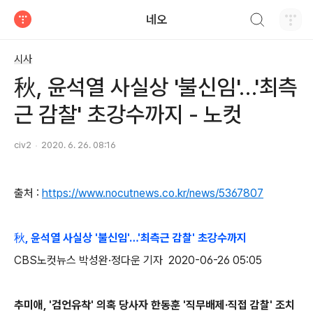
검색하기
네오
티스토리
시사
秋, 윤석열 사실상 '불신임'…'최측
근 감찰' 초강수까지 - 노컷
civ2
2020. 6. 26. 08:16
출처 :
https://www.nocutnews.co.kr/news/5367807
秋, 윤석열 사실상 '불신임'…'최측근 감찰' 초강수까지
CBS노컷뉴스 박성완·정다운 기자 2020-06-26 05:05
추미애, '검언유착' 의혹 당사자 한동훈 '직무배제·직접 감찰' 조치