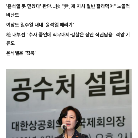
'윤석열 못 믿겠다' 판단…秋 "尹, 제 지시 절반 잘라먹어" 노골적
비난도
여당도 일주일 내내 '윤석열 때리기'
檢 내부선 "수사 중인데 직무배제·감찰은 장관 직권남용" 격앙 기
류도
윤석열은 '침묵'