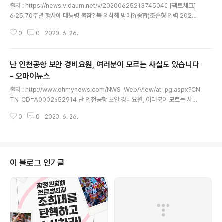
출처 : https://news.v.daum.net/v/20200625213745040 [팩트체크]
6·25 70주년 행사에 대통령 불참? 북 의식해 밤에?(종합)조준형 입력 2020.
06.25. 21:37 수정 2020.06.25. 22:12 행사전 '불참' 억측 돌았던 문재인
0
0
2020. 6. 26.
대통령 참석주최측 "코로나·더위에 고령참석자 건강 감안해 야간개최" 6·25전
쟁 70주년 행사 참석하는 문 대통령 (성남=연합뉴스) 김주성 기자 = 문재인 대
통령과 부인 김정숙 여사가 25일 서울공항에서 열린 6·25전쟁 70주년 행사에
난 인천공항 보안 경비요원, 여러분이 모르는 사실도 있습니다
참석하고 있다. 2020.6.25 (서울=연합뉴스) 조준형 최평천 기자 = 6·25전쟁
발발 70주년을 맞이한 25일 정부 차원의 기념행사 개최를 놓고 인터넷에서 여
- 오마이뉴스
글 내용
러 말들이 나왔다. SNS상에..
출처 : http://www.ohmynews.com/NWS_Web/View/at_pg.aspx?CN
TN_CD=A0002652914 난 인천공항 보안 경비요원, 여러분이 모르는 사실
도 있습니다20년 다녔는데 290만원 수령, 이게 로또 취업인가요?20.06.25
0
0
2020. 6. 26.
19:02 l 최종 업데이트 20.06.25 19:20 l 권경비(news) 인천공항 보안 경비
요원으로 일하는 노동자가 보내온 글입니다. 개인적인 사정으로 가명을 사용했
습니다. [편집자말] ▲ 인천국제공항 전경. ⓒ 이희훈 저는 인천공항에서 일을
합니다. 인천공항 보안 경비요원으로 약 16년간 일을 해오고 있습니다. 저희는
주로 공항을 출입하는 승객이나 상주직원 등을 검색하는 업무를 합니다. 아르바
이 블로그 인기글
이트로 이곳에 들어온 것은 아닙니다. 경비업법상 특..