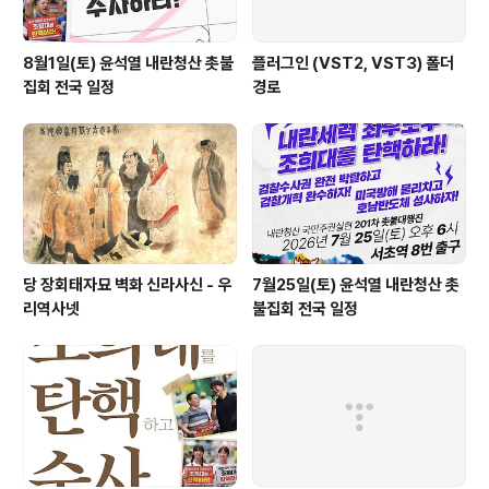
8월1일(토) 윤석열 내란청산 촛불
플러그인 (VST2, VST3) 폴더
집회 전국 일정
경로
당 장회태자묘 벽화 신라사신 - 우
7월25일(토) 윤석열 내란청산 촛
리역사넷
불집회 전국 일정