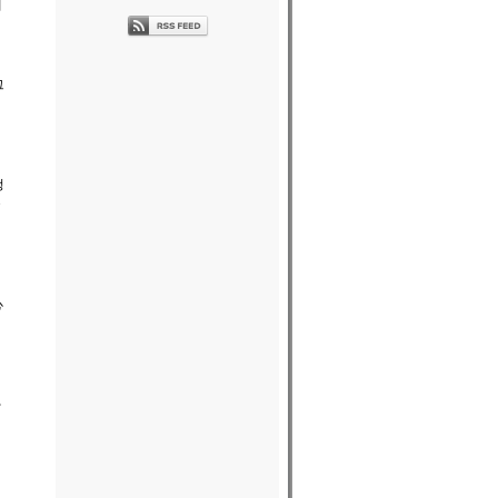
내
그
정
국
心
나