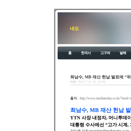
네오
홈
한국사
고구려
발해
최남수, MB 재산 헌납 발표에 “
시사
2017. 12. 10. 12:56
출처 :
http://www.mediatoday.co.kr/?mod
최남수, MB 재산 헌납 
YTN 사장 내정자, 머니투데이
대통령 수사에선 “고가 시계,