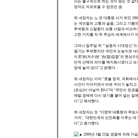
사는 불구속으로 하는 것이 맞는 것 같다
정자도 자유로울 수 없었던 셈.
최 내정자는 노 전 대통령 서거 뒤인 20
는 국민들의 고통과 슬픔, 그리고 기쁨의
투박함과 소탈함이 보통 사람과 비슷하구
고한 가치를 저 위 추상의 세계에서가 아
그러나 일주일 뒤 “‘실용의 시대정신’
열기는 투박했지만 국민의 눈높이로 내려
이 貯水(저수)된 ‘合(합)집합’의 현상으
민적 선택의 의미를 백지화시켰다고 보기
앞에 놓여 있다”고 밝혔다.
최 내정자는 이어 “촛불 정국, 국회에서
사건이 이어지면서 바로 우리가 놓치고 있
(초심)이 아닐까 한다”며 “국민이 정권을
제발 경제에 다시 생기를 불어 넣는 일
다”고 해석했다.
최 내정자는 또 “이명박 대통령의 취임사
가자’, ‘대한민국의 선진화를 이루는 데
다”고 평가했다.