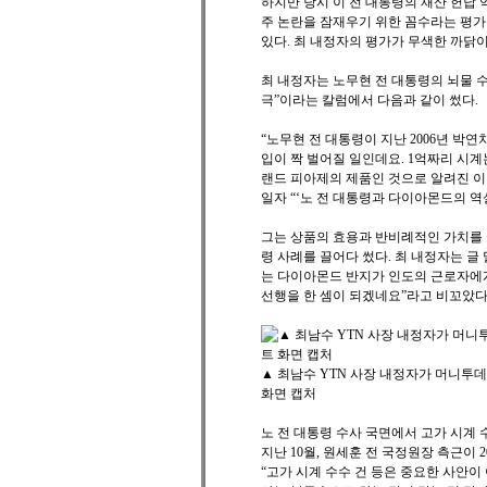
하지만 당시 이 전 대통령의 재산 헌납 
주 논란을 잠재우기 위한 꼼수라는 평가
있다. 최 내정자의 평가가 무색한 까닭
최 내정자는 노무현 전 대통령의 뇌물 수
극”이라는 칼럼에서 다음과 같이 썼다.
“노무현 전 대통령이 지난 2006년 박
입이 짝 벌어질 일인데요. 1억짜리 시계
랜드 피아제의 제품인 것으로 알려진 이 
일자 “‘노 전 대통령과 다이아몬드의 역설
그는 상품의 효용과 반비례적인 가치를 
령 사례를 끌어다 썼다. 최 내정자는 글
는 다이아몬드 반지가 인도의 근로자에게
선행을 한 셈이 되겠네요”라고 비꼬았다
▲ 최남수 YTN 사장 내정자가 머니투데
화면 캡처
노 전 대통령 수사 국면에서 고가 시계
지난 10월, 원세훈 전 국정원장 측근이 
“고가 시계 수수 건 등은 중요한 사안이