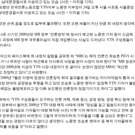
기습체포됐던 전국언론노동조합 YTN지부 노종면 지부장이 24일 오후 서울 서초동 서울중앙
문경찰서로 이송되고 있는 모습. (사진 = 이치열 기자)
 것은 손에 꼽을 정도로 일부에 불과했다. 또한 오랜 세월이 지난 만큼 최 내정자 생각에
나온 시기인 2009년은 MB 정부 ‘언론장악’에 맞서다 해고된 노종면 기자 등이 긴급체
이 과정에 MB 정부 국무총리실이 직접 개입했다는 사실도 드러났다. YTN 구성원들이
 이유다.
는 자신의 페이스북에 최 내정자 칼럼을 공유한 뒤 “MBC는 해직 언론인 최승호 PD가 사
어천가’나 부르던 사람이 박근혜표 이사회의 낙점을 받아 사장이 되려 한다”며 “MB 정권
2009년에 지금의 YTN 사장 내정자가 쓴 글이다. 논란이 많았던 MB의 ‘재산헌
고 찬양하고 있다”고 비판했다.
“2009년 7월은 이명박 정권의 언론장악 최대 결과물로 평가되는 미디어악법의 통과 시
 사장 반대와 공정방송 투쟁을 하고 있던 조승호·노종면·현덕수·임장혁 YTN 기자가 불
유례없는 불법체포라고 앞 다퉈 보도했던 언론장악 정점기이기도 하다”고 말했다.
서 “YTN 구성원들이 요구하는 언론 개혁, 적폐 청산, 공정 방송, 경영 혁신 등에 대
 정부에서 벌어진 2008년 YTN 대량 해직 사태에 대해 “양심을 걸고 말씀드리지만 동
독재 시절 동아일보 기자들이 대량 해직된 사건) 이후 기자 해직이 가능할 거라고 전혀 생
MB 정부로) 정권이 바뀌면서 그렇게 무지막지하게 기자들을 다룰 줄 상상도 못했다”고
상을 보는 관점이 다르지 않다고 생각한다. 노종면·조승호·현덕수 등 복직 기자들에게
처를 보듬을 것”이라고 말했다.