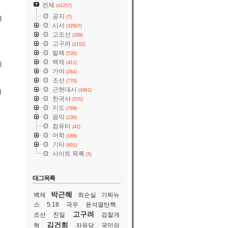
전체
(41257)
공지
(7)
회
시사
(32907)
고조선
(209)
고구려
(2152)
발해
(535)
기
백제
(411)
이
가야
(264)
조선
(770)
근현대사
(1661)
한국사
(570)
지도
(789)
음악
(139)
컴퓨터
(42)
어학
(188)
기타
(601)
사이트 목록
(5)
태그목록
박근혜
백제
최순실
가짜뉴
스
5.18
극우
윤석열탄핵
고구려
조선
친일
검찰개
김건희
혁
자유당
국민의