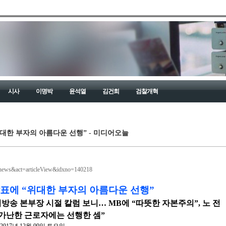
시사
이명박
윤석열
김건희
검찰개혁
위대한 부자의 아름다운 선행” - 미디어오늘
=news&act=articleView&idxno=140218
발표에 “위대한 부자의 아름다운 선행”
방송 본부장 시절 칼럼 보니… MB에 “따뜻한 자본주의”, 노 전
 가난한 근로자에는 선행한 셈”