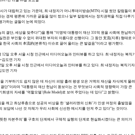
kr 2017년 12월 09일 토요일
사가 대립하고 있는 가운데, 최 내정자가 머니투데이방송(MTN) 시절 썼던 칼럼들이 
정자는 경제 평론에 가까운 글들을 많이 썼으나 일부 칼럼에서는 정치권력을 직접 다루기
 평가하는 글들이 눈에 띄었다.
나눔의 결단, 세상을 맞추다!”)을 통해 “이명박 대통령이 재산 331억 원을 사회에 헌납하
실천은 부인할 수 없이 위대한 부자의 아름다운 선행이다. 그 동안 支流(지류) 형태로 
을 한국 사회의 本流的(본류적) 이슈로 끌어 올리는 큰 발걸음”이라고 평가했다.
12일 오후 서울 시청 인근에서 미디어오늘과 인터뷰를 하고 있다. 최 내정자는 복직기자
김도연 기자
을 기부하기도 쉽지 않은 데 자신이 피땀 흘려 평생 모은 거액의 재산을 자식에게 물려
 결단”이라며 “대통령의 재산 헌납이 돋보이는 건 무엇보다 사회적 영향력이 가장 큰
의 자세를 ‘역할모델’(Role Model)로 보여 주었다는 데 있다”고 밝혔다.
질을 깨고 최상류층으로 성공의 비상을 한 ‘샐러리맨의 신화’가 인생 여정의 출발점을
 보답에 나선 것 자체가 우리 사회에 신선한 메시지를 던져 주고 있다”는 것이다.
‘따뜻한 자본주의’를 구호의 단계에서 구체적 실행의 단계로 현실화시켰다는 큰 의미가