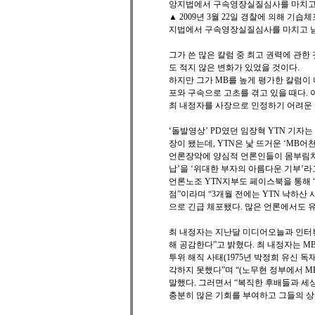
▲ 2009년 3월 22일 경찰에 의해 
지법에서 구속영장실질심사를 마치고 남대
그가 쓴 많은 칼럼 중 최고 권력에 관한
도 적지 않은 변화가 있었을 것이다.
하지만 그가 MB를 높게 평가한 칼럼이 
포와 구속으로 고초를 겪고 있을 때다. 
최 내정자를 사장으로 인정하기 어려운
‘돌발영상’ PD였던 임장혁 YTN 기자
장이 됐는데, YTN은 낯 뜨거운 ‘MB
언론장악에 양심적 언론인들이 몸부림치던 
납’을 ‘위대한 부자의 아름다운 기부’라
언론노조 YTN지부도 페이스북을 통해 
점”이라며 “3개월 전에는 YTN 낙하산
으로 긴급 체포됐다. 많은 언론에서도 
최 내정자는 지난달 미디어오늘과 인터뷰에
해 공감한다”고 밝혔다. 최 내정자는 MB
투위 해직 사태(1975년 박정희 유신 
각하지 못했다”며 “(노무현 정부에서 
말했다. 그러면서 “복직한 후배들과 세
충분히 많은 기회를 부여하고 그들의 상