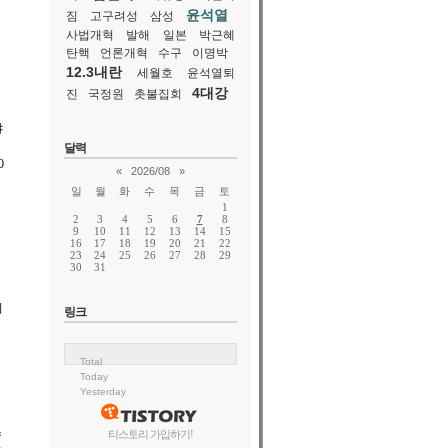
윤석열
짐
고구려성
삼성
사법개혁
발해
일본
박근혜
탄핵
언론개혁
수구
이명박
12.3내란
세월호
윤석열퇴
4대강
진
국정원
촛불집회
야
달력
0
«
2026/08
»
일
월
화
수
목
금
토
1
2
3
4
5
6
7
8
9
10
11
12
13
14
15
16
17
18
19
20
21
22
23
24
25
26
27
28
29
30
31
링크
Total
Today
Yesterday
수
티스토리 가입하기!