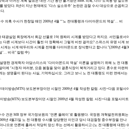
약속과 이어진 계획 발표는 대선 기간 동안 불거졌던 BBK 의혹, 다스·도곡동 땅 실소유
를 받았다. 8년이 지난 현재에도 ‘다스 실소유주’ 논란은 검찰 수사 대상으로 손꼽히고
이다.
수 의혹 수사가 한창일 때인 2009년 4월 “‘노 전대통령과 다이아몬드의 역설’… 비
연차 태광실업 회장에게서 회갑 선물로 1억 원짜리 시계를 받았다고 하지요. 서민들로서
는 다른 시계보다 시간이 훨씬 더 정확해서 그렇게 비싼 걸까요? 스위스의 유명 시계 브
시계는 시계 테두리와 시계줄 전체를 다이아몬드로 장식했다고 합니다.”(2009년 4월3
’… 비극” 칼럼 中)
설명한 경제학자 아담스미스의 ‘다이아몬드의 역설’ 이론을 설명하기 위해 노 전 대통
 말미에 “시청자 여러분, 요즘 봄철을 맞아 결혼식장이 북적거리고 있다. 혼수로 마련하
는 생명줄이 된다는 사실, 기억하십시오. 그러고 보니 노 전 대통령도 이런 면에서는
.
이방송(MTN) 보도본부장이던 시절인 2009년 4월 작성한 칼럼. 사진=다음 포털사이트
 수수 건은 MB 정부 국가정보원의 ‘언론 플레이’로 활용됐다. 국정원 개혁발전위원회는
2009년 4월21일 노 전 대통령 수사를 담당했던 이인규 당시 대검찰청 중수부장을 만나
 아니므로 언론에 흘려서 적당히 망신 주는 선에서 활용하시고 (노 전 대통령에 대한) 