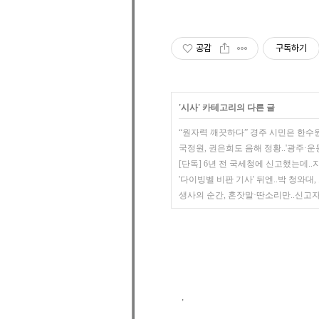
공감
구독하기
'
시사
' 카테고리의 다른 글
“원자력 깨끗하다” 경주 시민은 한수
국정원, 권은희도 음해 정황..'광주·운동
[단독] 6년 전 국세청에 신고했는데..지
'다이빙벨 비판 기사' 뒤엔..박 청와대, 
생사의 순간, 혼잣말·딴소리만..신고자 결
,