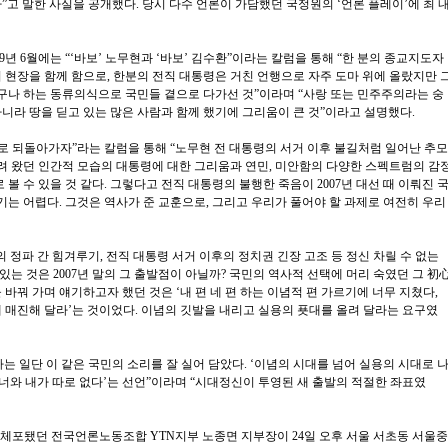
”고 말한 사실을 공개했다. 당시 다수 언론이 가담했던 국정원의 ‘언론 플레이’에 최 
09년 6월에는 “‘바보’ 노무현과 ‘바보’ 김수환”이라는 칼럼을 통해 “한 분의 종교지도자
 현장을 함께 함으로, 한분의 전직 대통령은 거친 언행으로 자주 도마 위에 올랐지만 
나 하는 동류의식으로 국민들 곁으로 다가선 것”이라며 “사랑 또는 민주주의라는 숭
니라 땅을 딛고 있는 많은 사람과 함께 했기에 그리움이 큰 것”이라고 설명했다.
으로 되돌아가자”라는 칼럼을 통해 “노무현 전 대통령의 서거 이후 불길처럼 일어난 추모
 왔던 인간적 모습의 대통령에 대한 그리움과 연민, 미안함의 다양한 스펙트럼의 감
로 볼 수 있을 것 같다. 그렇다고 전직 대통령의 불행한 죽음이 2007년 대선 때 이뤄진 
는 어렵다. 그것은 역사가 준 교훈으로, 그리고 우리가 풀어야 할 과제로 여전히 우리
의 정파 간 힘겨루기, 전직 대통령 서거 이후의 정치권 긴장 고조 등 정신 차릴 수 없는
는 것은 2007년 말의 그 출발점이 아닐까? 국민의 역사적 선택에 머리 숙였던 그 初
 바꿔 가며 얘기하고자 했던 것은 ‘내 편 네 편 하는 이념적 편 가르기에 너무 지쳤다,
에 매진해 달라’는 것이었다. 이념의 깃발을 내리고 실용의 푯대를 올려 달라는 요구였
는 일단 이 같은 국민의 소리를 잘 실어 담았다. ‘이념의 시대를 넘어 실용의 시대로 
 너와 내가 따로 없다’는 선언”이라며 “시대정신이 투영된 새 출발의 적절한 좌표였