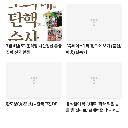
7월4일(토) 윤석열 내란청산 촛불
[큐베이스] 확대,축소 보기 (줌인/
집회 전국 일정
아웃) 단축키
환도성(丸都城) - 한국고전DB
윤석열이 약속대로 ‘쥐약 먹은 놈
들’을 진짜로 ‘뽀개버렸다’ - 서울
의소리