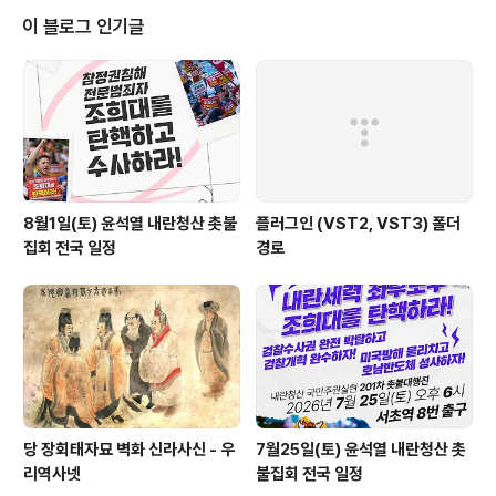
랑스런 성균인 선정에 반대하는 성균인 일동'은 17일 “성균관대 총동창회가 내
이 블로그 인기글
년 1월에 시상하는 2018년 ‘자랑스런 성균인상‘..
8월1일(토) 윤석열 내란청산 촛불
플러그인 (VST2, VST3) 폴더
집회 전국 일정
경로
당 장회태자묘 벽화 신라사신 - 우
7월25일(토) 윤석열 내란청산 촛
리역사넷
불집회 전국 일정