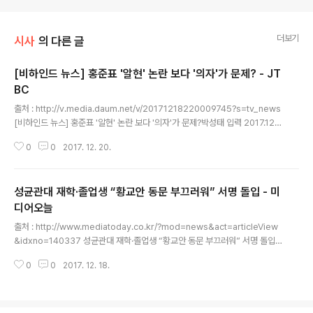
더보기
시사
의 다른 글
[비하인드 뉴스] 홍준표 '알현' 논란 보다 '의자'가 문제? - JT
BC
글 내용
출처 : http://v.media.daum.net/v/20171218220009745?s=tv_news
[비하인드 뉴스] 홍준표 '알현' 논란 보다 '의자'가 문제?박성태 입력 2017.12.1
8 22:00 수정 2017.12.18 23:24 [앵커] 오늘(18일) 팩트체크는 시간상 좀
0
0
2017. 12. 20.
쉬기로 했고요. 잘 준비해서 내일 팩트체크 시간을 진행하도록 하겠습니다. 마
지막으로 비하인드 뉴스를 진행하겠습니다. 박성태 기자가 나와 있습니다. 첫
번째 키워드를 열어볼까요. [기자] 첫 번째 키워드는 라고 잡았습니다. [앵커] 이
성균관대 재학·졸업생 “황교안 동문 부끄러워” 서명 돌입 - 미
거 홍 대표와 아베. [기자] 그렇습니다. 먼저 잠깐 그 전에 있었던 일을 보면 민주
당 강병원 의원이 소셜미디어에 사진 한 장과 글을 올렸습니다. 지난 14일 홍준
디어오늘
글 내용
표..
출처 : http://www.mediatoday.co.kr/?mod=news&act=articleView
&idxno=140337 성균관대 재학·졸업생 “황교안 동문 부끄러워” 서명 돌입
성균관대 총동창회, 황교안 ‘자랑스런 성균인상’ 선정에 반대 운동 시작… “부끄
0
0
2017. 12. 18.
러움을 넘어 분노를 느끼고 있다”손가영 기자 ya@mediatoday.co.kr 201
7년 12월 17일 일요일 황교안 전 국무총리가 성균관대 총동창회가 주관하는
‘2018년 자랑스런 성균인상’ 수상자로 선정된 사실이 알려진 가운데, 성균관대
재학생 및 졸업생들이 황 전 총리 수상 반대운동에 돌입했다. '황교안 동문의 자