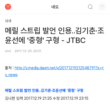
검색하기
네오
티스토리
시사
메릴 스트립 발언 인용..김기춘·조
윤선에 '중형' 구형 - JTBC
civ2
2017. 12. 20. 20:21
출처 :
http://v.media.daum.net/v/20171219212548791?s=t
v_news
메릴 스트립 발언 인용..김기춘·조윤선에 '중형' 구형
김나한 입력 2017.12.19 21:25 수정 2017.12.19 23:15