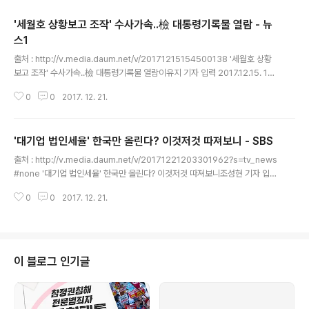
'세월호 상황보고 조작' 수사가속..檢 대통령기록물 열람 - 뉴
스1
글 내용
출처 : http://v.media.daum.net/v/20171215154500138 '세월호 상황
보고 조작' 수사가속..檢 대통령기록물 열람이유지 기자 입력 2017.12.15. 15:
44 수정 2017.12.15. 16:04 서울고등법원장으로부터 압수수색 영장 발부사
0
0
2017. 12. 21.
고 당일 중점 靑기록 확보..윗선 수사 박차 서울중앙지방검찰청. © News1 (서
울=뉴스1) 이유지 기자 = 박근혜정부가 세월호참사 당일 상황보고일지를 조작
하고 위기관리 지침을 사후 변경했다는 의혹을 수사 중인 검찰이 대통령 지정
'대기업 법인세율' 한국만 올린다? 이것저것 따져보니 - SBS
기록물을 열람하면서 수사에 속도를 내고 있다. 서울중앙지검 특수1부(부장검
글 내용
사 신자용)는 지난주와 이번주 몇차례에 걸쳐 세종시에 위치한 대통령기록관에
출처 : http://v.media.daum.net/v/20171221203301962?s=tv_news
서 사건 관련 청와대 문건을 열람했다고 15일 밝혔다. 대통령..
#none '대기업 법인세율' 한국만 올린다? 이것저것 따져보니조성현 기자 입력
2017.12.21 20:33 미국의 대폭 감세 소식과 달리 최근 우리나라는 대기업 법
0
0
2017. 12. 21.
인세율을 올렸지요. 세계 각국이 법인세율을 낮추는 추세여서 한국만 역주행하
는 게 아니냐는 우려가 나오는데, 실제 어떤지 조성현 기자가 살펴봤습니다. 먼
저, 최근 우리나라의 법인세 인상이 세계 흐름과 반대인 것은 맞습니다. 미국 외
에도 프랑스가 2022년까지 법인세율을 8%p 낮추기로 했고 영국, 일본, 호주
등도 인하를 추진하고 있습니다. 오히려 우리나라는 법인세 최고세율을 25%로
이 블로그 인기글
3%p 올렸죠. 우리만 역주행한다는 재계의 우려는 그래서..