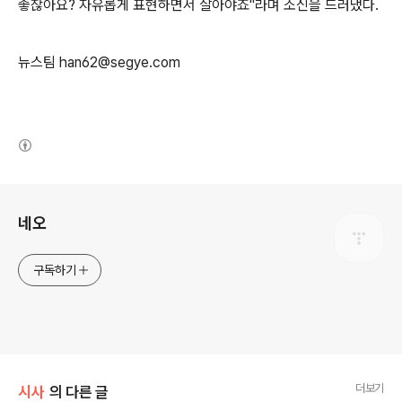
좋잖아요? 자유롭게 표현하면서 살아야죠"라며 소신을 드러냈다.
뉴스팀 han62@segye.com
(새창열림)
로그 정보
네오
구독하기
더보기
시사
의 다른 글