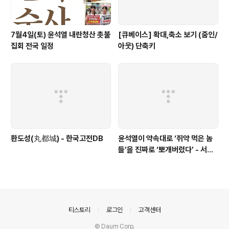
7월4일(토) 윤석열 내란청산 촛불
[큐베이스] 확대,축소 보기 (줌인/
집회 전국 일정
아웃) 단축키
환도성(丸都城) - 한국고전DB
윤석열이 약속대로 ‘쥐약 먹은 놈
들’을 진짜로 ‘뽀개버렸다’ - 서울
의소리
의안내
티스토리
로그인
고객센터
© Daum Corp.