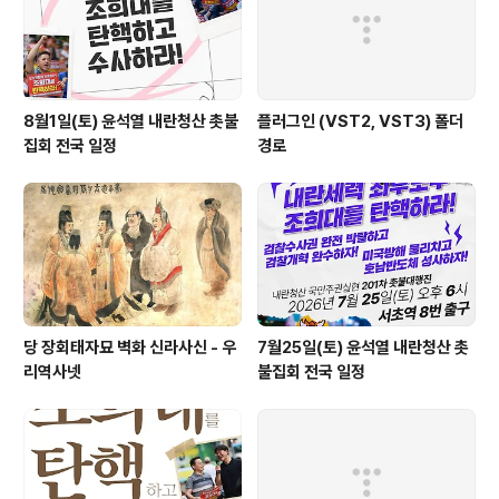
8월1일(토) 윤석열 내란청산 촛불
플러그인 (VST2, VST3) 폴더
집회 전국 일정
경로
당 장회태자묘 벽화 신라사신 - 우
7월25일(토) 윤석열 내란청산 촛
리역사넷
불집회 전국 일정