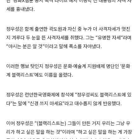
된 ‘영화X웹툰 동시 폭격 라이브’에서 이명박 전 대통령의 사격 자
세를 흉내냈다.
정우성은 함께 출연한 곽도원과 자신 중 누가 더 사격자세가 멋진
지 겨루다 두 눈을 뜬 사격자세를 취했다. 그는 “유명한 자세”라며
“아시는 분은 알 것”이라고 말해 폭소를 자아냈다.
이러한 행보 탓인지 정우성은 문화·예술계 지원배제 명단인 '문화
계 블랙리스트'에도 이름을 올렸다.
정우성은 런던한국영화제에 참석에 "정우성씨도 블랙리스트에 있
다"는 말에 "신경 쓰지 마세요"라고 대수롭지 않게 반응했다.
이어 정우성은 "(블랙리스트는) 그들이 만든 거지 우리는 그냥 우
리가 하고 싶은 말을 하는 것"이라며 "하고 싶은 말을 하는 게 가장