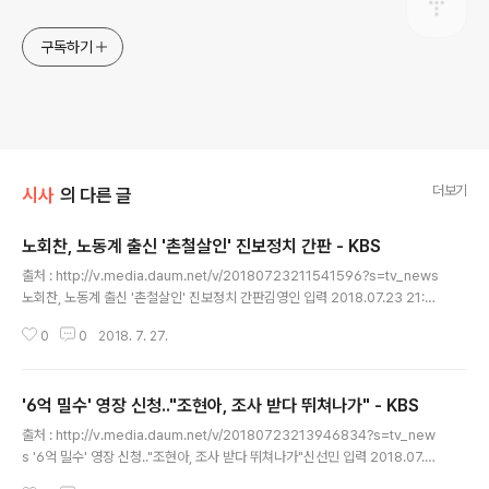
구독하기
더보기
시사
의 다른 글
노회찬, 노동계 출신 '촌철살인' 진보정치 간판 - KBS
글 내용
출처 : http://v.media.daum.net/v/20180723211541596?s=tv_news
노회찬, 노동계 출신 '촌철살인' 진보정치 간판김영인 입력 2018.07.23 21:15
수정 2018.07.23 22:40 [앵커] 노동운동가에서 국회의원, 야당의 원내대표
0
0
2018. 7. 27.
까지. 노 의원은 파란만장한 삶을 살다 갔습니다. 권력과 재벌을 상대로 한 촌철
살인의 풍자와 비판은 답답한 정치판에서 시원한 청량제와도 같았습니다. 노회
찬 의원의 삶을 김영인 기자가 정리했습니다. [리포트] 늦깎이 정치외교학도가
'6억 밀수' 영장 신청.."조현아, 조사 받다 뛰쳐나가" - KBS
용접공부터 시작해 노동운동에 뛰어든 지 21년. 노회찬 의원은 2004년 드디어
글 내용
민주노동당의 비례대표로 17대 국회에 입성합니다. [노회찬/당시 민주노동당
출처 : http://v.media.daum.net/v/20180723213946834?s=tv_new
당선자 : "세비가 과도하다고 생각돼서 세비를 우..
s '6억 밀수' 영장 신청.."조현아, 조사 받다 뛰쳐나가"신선민 입력 2018.07.2
3 21:39 수정 2018.07.25 13:52 [앵커] 관세청이 대한항공 조현아 전 부사