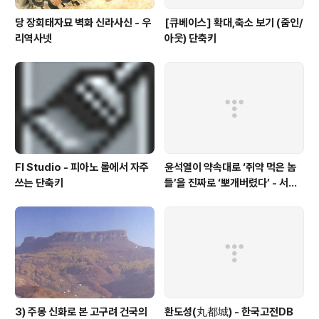
당 장회태자묘 벽화 신라사신 - 우
[큐베이스] 확대,축소 보기 (줌인/
리역사넷
아웃) 단축키
Fl Studio - 피아노 롤에서 자주
윤석열이 약속대로 ‘쥐약 먹은 놈
쓰는 단축키
들’을 진짜로 ‘뽀개버렸다’ - 서울
의소리
3) 주몽 신화로 본 고구려 건국의
환도성(丸都城) - 한국고전DB