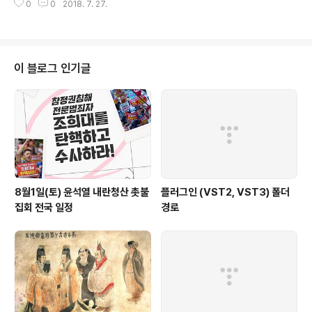
0
0
2018. 7. 27.
장에 대해 밀수 등의 혐의로 구속영장을 신청했습니다. 조 씨가 혐의를 대부분
부인하고 있어 증거인멸 가능성이 크고 무엇보다도 조사받는 태도에 문제가 많
다고 봤기 때문입니다. 신선민 기자의 보도입니다. [리포트] 지난 5월, 관세청은
대한항공 협력업체 등을 압수수색해 밀수품으로 의심되는 2.5톤 분량의 물품을
확보했습니다. 관세청은 이들 대부분이 조현아 전 대한항공 부사장이 해외에서
이 블로그 인기글
들여온 것으로 보고 있습니다. 오늘 조씨에 대..
8월1일(토) 윤석열 내란청산 촛불
플러그인 (VST2, VST3) 폴더
집회 전국 일정
경로