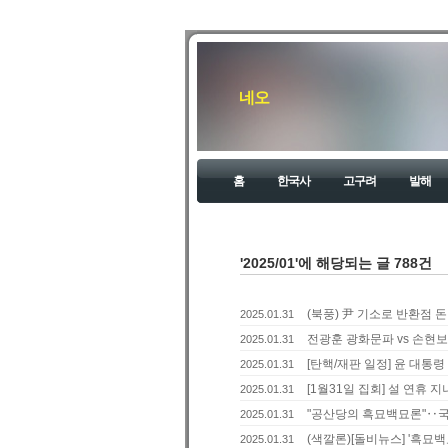
네오
홈
한국사
고구려
발해
'2025/01'에 해당되는 글 788건
(북풍) 尹 기소로 반환점 돈
2025.01.31
전광훈 광화문파 vs 손현
2025.01.31
[탄핵/재판 일정] 윤 대통령
2025.01.31
[1월31일 집회] 설 연휴 
2025.01.31
"공산당의 흑묘백묘론"‥국민
2025.01.31
(색깔론)[돌비뉴스] '흑묘백
2025.01.31