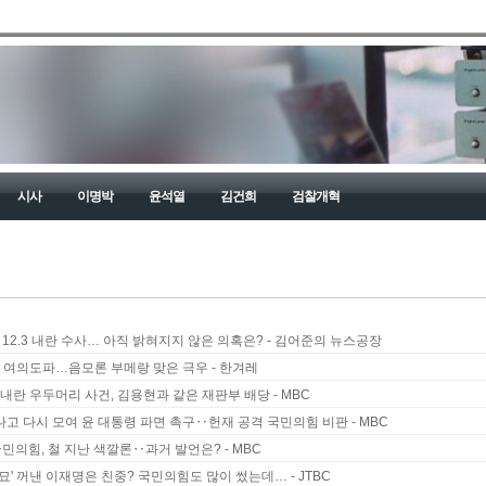
시사
이명박
윤석열
김건희
검찰개혁
 12.3 내란 수사… 아직 밝혀지지 않은 의혹은? - 김어준의 뉴스공장
보 여의도파…음모론 부메랑 맞은 극우 - 한겨레
 내란 우두머리 사건, 김용현과 같은 재판부 배당 - MBC
지나고 다시 모여 윤 대통령 파면 촉구‥헌재 공격 국민의힘 비판 - MBC
의힘, 철 지난 색깔론‥과거 발언은? - MBC
묘' 꺼낸 이재명은 친중? 국민의힘도 많이 썼는데… - JTBC