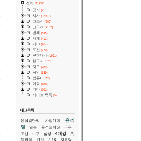
전체
(41257)
공지
(7)
시사
(32907)
고조선
(209)
고구려
(2152)
발해
(535)
백제
(411)
가야
(264)
조선
(770)
근현대사
(1661)
한국사
(570)
지도
(789)
음악
(139)
컴퓨터
(42)
어학
(188)
기타
(601)
사이트 목록
(5)
태그목록
윤석
윤석열탄핵
사법개혁
열
일본
윤석열퇴진
극우
4대강
조선
수구
삼성
촛
불집회
친일
5.18
자유당