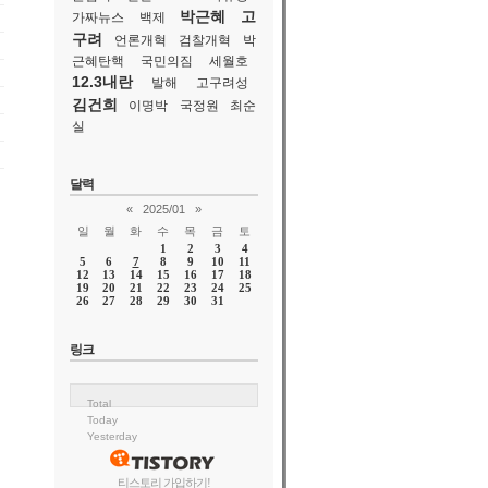
박근혜
고
가짜뉴스
백제
구려
언론개혁
검찰개혁
박
근혜탄핵
국민의짐
세월호
12.3내란
발해
고구려성
김건희
이명박
국정원
최순
실
달력
«
2025/01
»
일
월
화
수
목
금
토
1
2
3
4
5
6
7
8
9
10
11
12
13
14
15
16
17
18
19
20
21
22
23
24
25
26
27
28
29
30
31
링크
Total
Today
Yesterday
티스토리 가입하기!