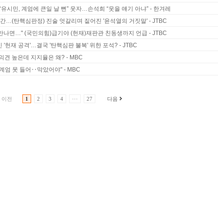
유시민, 계엄에 큰일 날 뻔” 웃자…손석희 “웃을 얘기 아냐” - 한겨레
, 기간…(탄핵심판정) 진술 엇갈리며 짙어진 '윤석열의 거짓말' - JTBC
만나면…" (국민의힘)급기야 (헌재)재판관 친동생까지 언급 - JTBC
'헌재 공격'…결국 '탄핵심판 불복' 위한 포석? - JTBC
견 높은데 지지율은 왜? - MBC
 계엄 못 들어‥막았어야" - MBC
이전
1
2
3
4
···
27
다음