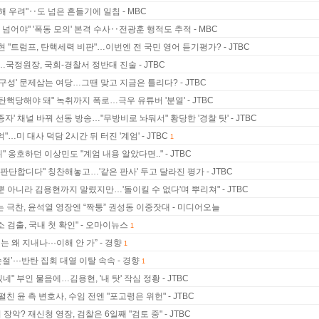
해 우려"‥도 넘은 흔들기에 일침 - MBC
 넘어야" '폭동 모의' 본격 수사‥전광훈 행적도 추적 - MBC
 "트럼프, 탄핵세력 비판"…이번엔 전 국민 영어 듣기평가? - JTBC
니…국정원장, 국회-경찰서 정반대 진술 - JTBC
구성' 문제삼는 여당…그땐 맞고 지금은 틀리다? - JTBC
탄핵당해야 돼" 녹취까지 폭로…극우 유튜버 '분열' - JTBC
자' 채널 바꿔 선동 방송…"무방비로 놔둬서" 황당한 '경찰 탓' - JTBC
억"…미 대사 덕담 2시간 뒤 터진 '계엄' - JTBC
1
" 옹호하던 이상민도 "계엄 내용 알았다면.." - JTBC
 판단합디다" 칭찬해놓고…'같은 판사' 두고 달라진 평가 - JTBC
령뿐 아니라 김용현까지 말렸지만…'돌이킬 수 없다'며 뿌리쳐" - JTBC
는 극찬, 윤석열 영장엔 “짝퉁” 권성동 이중잣대 - 미디어오늘
 검출, 국내 첫 확인" - 오마이뉴스
1
왜 지내나···이해 안 가” - 경향
1
’···반탄 집회 대열 이탈 속속 - 경향
1
네" 부인 물음에…김용현, '내 탓' 작심 정황 - JTBC
친 윤 측 변호사, 수임 전엔 "포고령은 위헌" - JTBC
악? 재신청 영장, 검찰은 6일째 "검토 중" - JTBC