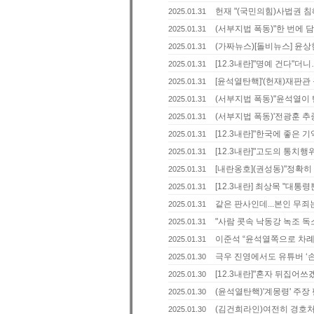
헌재 "(국민의힘)사법권 침
2025.01.31
(서부지법 폭동)"한 번에 담
2025.01.31
(가짜뉴스)[돌비뉴스] 윤상현
2025.01.31
[12.3내란]"명예 건다"더
2025.01.31
[윤석열탄핵]'(헌재)재판관 
2025.01.31
(서부지법 폭동)"윤석열이 
2025.01.31
(서부지법 폭동)'전광훈 추종
2025.01.31
[12.3내란]"한국에 좋은 기
2025.01.31
[12.3내란]"고도의 통치행위
2025.01.31
[내란옹호](권성동)"정확히
2025.01.31
[12.3내란] 최상목 "대통
2025.01.31
같은 판사인데...본인 무죄
2025.01.31
"사람 콧속 낙동강 녹조 독소
2025.01.31
이준석 “윤석열쪽으로 차례는 
2025.01.31
극우 진영에서도 유튜버 ‘손절
2025.01.30
[12.3내란]"혼자 뒤집어쓰겠
2025.01.30
(윤석열탄핵)'계몽령' 주장 펼
2025.01.30
(김건희라인)여전히 경호처 장
2025.01.30