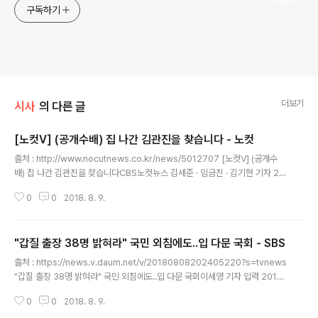
구독하기
더보기
시사
의 다른 글
[노컷V] (공개수배) 집 나간 김관진을 찾습니다 - 노컷
글 내용
출처 : http://www.nocutnews.co.kr/news/5012707 [노컷V] (공개수
배) 집 나간 김관진을 찾습니다CBS노컷뉴스 김세준 · 임금진 · 김기현 기자 20
18-08-08 18:28 폰트사이즈 인쇄 박근혜 전 대통령 탄핵 심판결정을 앞두고
0
0
2018. 8. 9.
작성된 국군기무사령부의 ‘계엄 문건’과 관련해 김관진 당시 청와대 국가안보실
장이 문건 작성을 지시한 핵심 ‘윗선‘으로 다시 지목됐습니다. 국민은 하루라도
빨리 진실을 알고 싶어하지만 김 전 실장은 여전히 묵묵부답입니다. 답답한 국
"갑질 출장 38명 밝혀라" 국민 외침에도..입 다문 국회 - SBS
민을 대신해 노컷V [추격(기)자]가 그를 찾아 나섰습니다.
글 내용
출처 : https://news.v.daum.net/v/20180808202405220?s=tvnews
"갑질 출장 38명 밝혀라" 국민 외침에도..입 다문 국회이세영 기자 입력 2018.
08.08 20:24 수정 2018.08.08 22:28 민의의 전당이라는 국회가 과연 국
0
0
2018. 8. 9.
민들 뜻이 어떤지 제대로 알고 있는 것인지 궁금합니다. 국회 취재기자 연결해