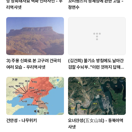
당 장회태자묘 벽화 신라사신 - 우
꼬리빵즈의 정체성에 관한 고찰 -
리역사넷
정연수
3) 주몽 신화로 본 고구려 건국의
(김건희) 불기소 방침에도 날아간
여러 모습 - 우리역사넷
검찰 수뇌부‥"이런 것까지 답해야
하나" V0 반발 - MBC
건안성 - 나무위키
오녀산성(五女山城) - 동북아역
사넷