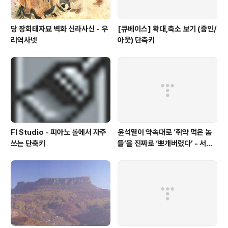
당 장회태자묘 벽화 신라사신 - 우
[큐베이스] 확대,축소 보기 (줌인/
리역사넷
아웃) 단축키
Fl Studio - 피아노 롤에서 자주
윤석열이 약속대로 ‘쥐약 먹은 놈
쓰는 단축키
들’을 진짜로 ‘뽀개버렸다’ - 서울
의소리