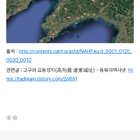
출처 :
http://contents.nahf.or.kr/id/NAHF.ku.d_0001_0120_
0020_0010
관련글 : 고구려 요동성지(高句麗 遼東城址) - 동북아역사넷
ht
tps://tadream.tistory.com/26861
(새창열림)
로그 정보