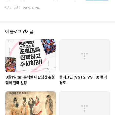
001_0110_0010_0050관련글 : 고려성산성; 청석령산
0
0
2019. 4. 26.
성; 청석관산성; 석성산산성 - 동북아역사넷 https://tadr
eam.tistory.com/4140 관련글 건안성 목록 http://tad
ream.tistory.com/5592
이 블로그 인기글
8월1일(토) 윤석열 내란청산 촛불
플러그인 (VST2, VST3) 폴더
집회 전국 일정
경로