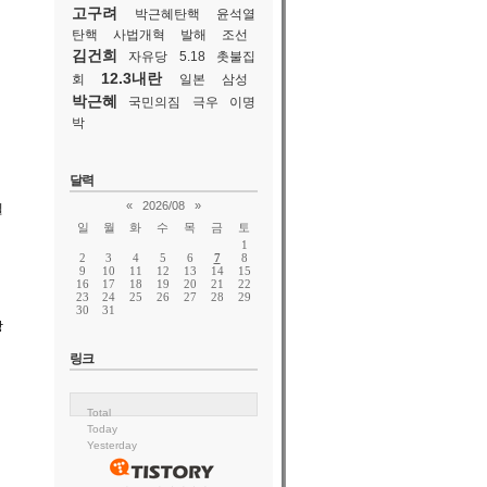
고구려
박근혜탄핵
윤석열
탄핵
사법개혁
발해
조선
김건희
자유당
5.18
촛불집
12.3내란
회
일본
삼성
박근혜
국민의짐
극우
이명
박
달력
«
2026/08
»
일
일
월
화
수
목
금
토
1
2
3
4
5
6
7
8
9
10
11
12
13
14
15
16
17
18
19
20
21
22
23
24
25
26
27
28
29
30
31
당
링크
Total
Today
Yesterday