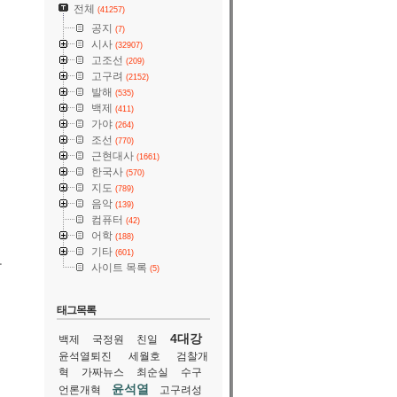
전체
(41257)
공지
(7)
시사
(32907)
고조선
(209)
고구려
(2152)
발해
(535)
백제
(411)
가야
(264)
조선
(770)
근현대사
(1661)
한국사
(570)
지도
(789)
음악
(139)
컴퓨터
(42)
어학
(188)
기타
(601)
나
사이트 목록
(5)
태그목록
4대강
백제
국정원
친일
윤석열퇴진
세월호
검찰개
혁
가짜뉴스
최순실
수구
윤석열
언론개혁
고구려성