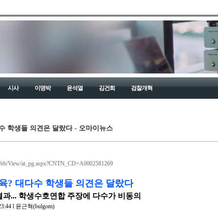
시사
이명박
윤석열
김건희
검찰개혁
수 학생들 의견은 달랐다 - 오마이뉴스
Web/View/at_pg.aspx?CNTN_CD=A0002581269
육? 대다수 학생들 의견은 달랐다
결과... 학생수호연합 주장에 다수가 비동의
23:44 l 윤근혁(bulgom)