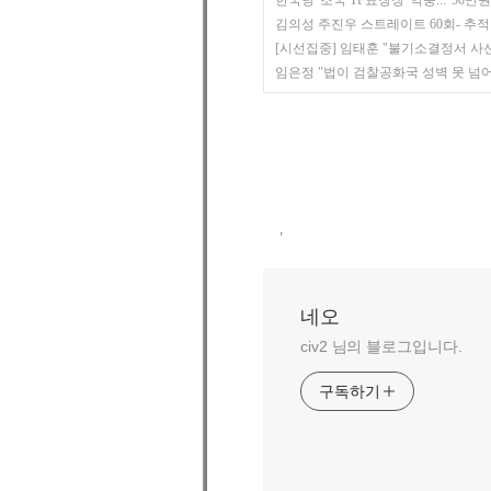
한국당 '조국 TF표창장' 역풍..."50
김의성 주진우 스트레이트 60회- 추적
[시선집중] 임태훈 "불기소결정서 사선 
임은정 "법이 검찰공화국 성벽 못 넘어
,
네오
civ2 님의 블로그입니다.
구독하기