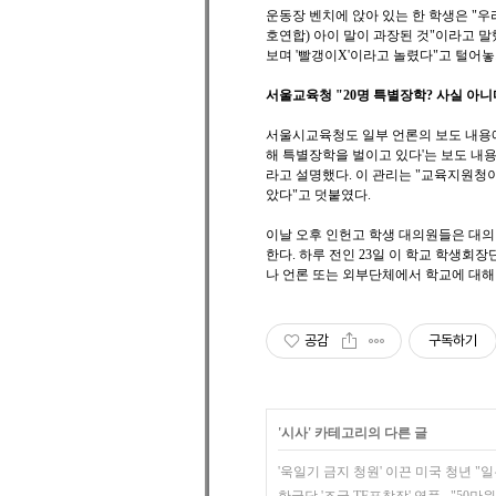
운동장 벤치에 앉아 있는 한 학생은 "우
호연합) 아이 말이 과장된 것"이라고 말
보며 '빨갱이X'이라고 놀렸다"고 털어놓
서울교육청 "20명 특별장학? 사실 아니
서울시교육청도 일부 언론의 보도 내용에
해 특별장학을 벌이고 있다'는 보도 내용
라고 설명했다. 이 관리는 "교육지원청
았다"고 덧붙였다.
이날 오후 인헌고 학생 대의원들은 대의
한다. 하루 전인 23일 이 학교 학생회
나 언론 또는 외부단체에서 학교에 대해
공감
구독하기
'
시사
' 카테고리의 다른 글
'욱일기 금지 청원' 이끈 미국 청년 "