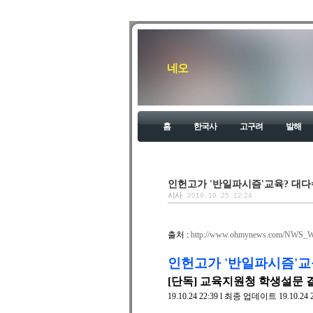
네오
홈
한국사
고구려
발해
인헌고가 '반일파시즘'교육? 대다
시사
2019. 10. 25. 12:24
출처 :
http://www.ohmynews.com/NWS_
인헌고가 '반일파시즘'교
[단독] 교육지원청 학생설문 
19.10.24 22:39 l 최종 업데이트 19.10.24 