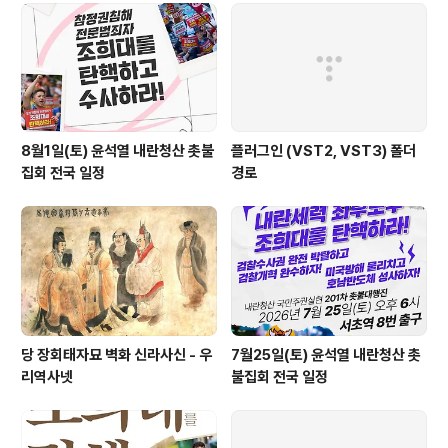
8월1일(토) 윤석열 내란청산 촛불
플러그인 (VST2, VST3) 폴더
집회 전국 일정
경로
당 장회태자묘 벽화 신라사신 - 우
7월25일(토) 윤석열 내란청산 촛
리역사넷
불집회 전국 일정