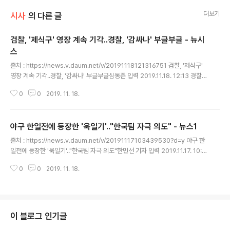
더보기
시사
의 다른 글
검찰, '제식구' 영장 계속 기각..경찰, '감싸나' 부글부글 - 뉴시
스
글 내용
출처 : https://news.v.daum.net/v/20191118121316751 검찰, '제식구'
영장 계속 기각..경찰, '감싸나' 부글부글심동준 입력 2019.11.18. 12:13 경찰,
檢 전·현직 수뇌부 관련 사건 수사 중수사 거북이 걸음..영장 반려 등 배경 해석
0
0
2019. 11. 18.
제 식구 감싸기 비판..검찰·경찰 대립 견해 【서울=뉴시스】심동준 기자 = 검찰 전
·현직 수뇌부 등을 상대로 한 경찰 수사가 답보 중인 가운데, 이 사건이 향후 수
사권 구조 조정 논의 관련 갈등 변수로 부각될 가능성이 주목받고 있다. 18일 경
야구 한일전에 등장한 '욱일기'.."한국팀 자극 의도" - 뉴스1
찰에 따르면 서울경찰청 지능범죄수사대와 서울 서초경찰서는 각각 전·현직 검
글 내용
찰 상대 사건을 들여다보고 있다. 우선 서울경찰청 지능범죄수사대는 임은정(4
출처 : https://news.v.daum.net/v/20191117103439530?d=y 야구 한
5·사법연수원 30기) 울산지검 부장검사..
일전에 등장한 '욱일기'.."한국팀 자극 의도"한민선 기자 입력 2019.11.17. 10:3
4 욱일기 티셔츠 입은 관중들 포착..KBO 항의했으나 "제한 불가" 답변만 지난
0
0
2019. 11. 18.
16일 오후(현지시간) 일본 도쿄돔에서 열린 2019 세계야구소프트볼연맹(WB
SC) 프리미어12 슈퍼라운드 대한민국과 일본과의 경기에서 일본 관중이 욱일
기를 몸에 두르고 응원을 하고 있다./사진=뉴스1 일본 군국주의의 상징인 '욱일
기'가 프리미어12 경기장에도 등장했다. 지난 16일 2019 WBSC(세계야구소
프트볼연맹) 프리미어12 슈퍼라운드 한국-일본의 경기가 열린 일본 도쿄돔 관
이 블로그 인기글
중석에서 욱일기가 포착됐다. 한 관중은 욱일기를 ..