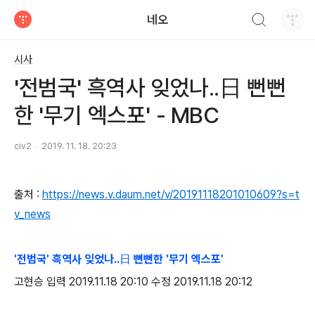
검색하기
네오
티스토리
시사
'전범국' 흑역사 잊었나..日 뻔뻔
한 '무기 엑스포' - MBC
civ2
2019. 11. 18. 20:23
출처 :
https://news.v.daum.net/v/20191118201010609?s=t
v_news
'전범국' 흑역사 잊었나..日 뻔뻔한 '무기 엑스포'
고현승 입력 2019.11.18 20:10 수정 2019.11.18 20:12