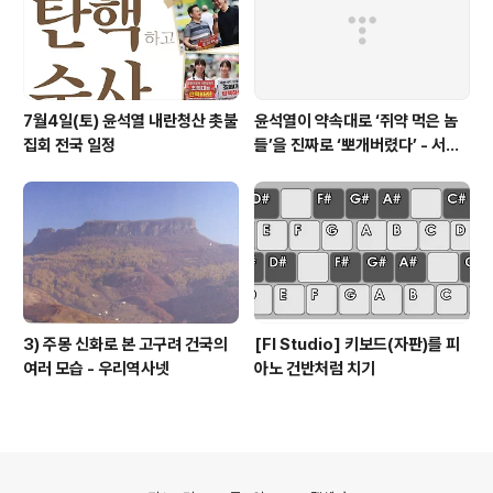
7월4일(토) 윤석열 내란청산 촛불
윤석열이 약속대로 ‘쥐약 먹은 놈
집회 전국 일정
들’을 진짜로 ‘뽀개버렸다’ - 서울
의소리
3) 주몽 신화로 본 고구려 건국의
[Fl Studio] 키보드(자판)를 피
여러 모습 - 우리역사넷
아노 건반처럼 치기
의안내