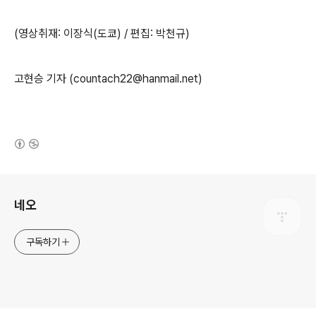
(영상취재: 이장식(도쿄) / 편집: 박천규)
고현승 기자 (countach22@hanmail.net)
(새창열림)
로그 정보
네오
구독하기