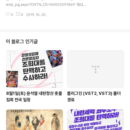
이다. 1592년 1월 1일부터 전해지는 이순신 일기의 1월과
w/at_pg.aspx?CNTN_CD=A0002091869 '동남아
2월 일기에는 이순신을 만든 영웅들이 잇따라 등장한다. 1
정복' 꿈꾼 일본장수 물 먹인 남자[사극으로 역사읽기] KB
592년 1월 10일..
0
0
2019. 10. 20.
S 네 번째 이야기15.03.24 19:59 l 최종 업데이트 15.0
3.24 19:59 l 김종성(qqqkim2000)▲ 드라마 . ⓒ KB
SKBS 주말 드라마 에서 뾰족한 윗니를 앞세워 난폭한 독
재자의 분위기를 연출하고 있는 풍신수길 즉, 도요토미 히
데요시(김규철 연기). 그는 한국에서는 악당의 이미지로 통
이 블로그 인기글
하지만, 일본에서는 입지전적 출세 신화의 대명사로 통한
다. 일본 역사에서 히데요시만큼 인상적인 출세를 이룩한
인물은 또 없기 때문이다. 고대 이래로 일본에서는 일왕(이
른바 천황)의 혈통이 아니면 최고 통..
8월1일(토) 윤석열 내란청산 촛불
플러그인 (VST2, VST3) 폴더
집회 전국 일정
경로