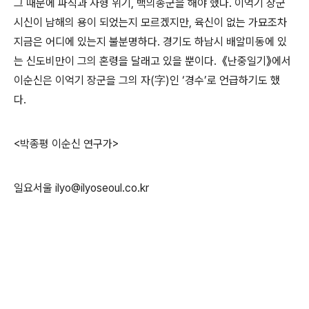
그 때문에 파직과 사형 위기, 백의종군을 해야 했다. 이억기 장군
시신이 남해의 용이 되었는지 모르겠지만, 육신이 없는 가묘조차
지금은 어디에 있는지 불분명하다. 경기도 하남시 배알미동에 있
는 신도비만이 그의 혼령을 달래고 있을 뿐이다. 《난중일기》에서
이순신은 이억기 장군을 그의 자(字)인 ‘경수’로 언급하기도 했
다.
<박종평 이순신 연구가>
일요서울 ilyo@ilyoseoul.co.kr