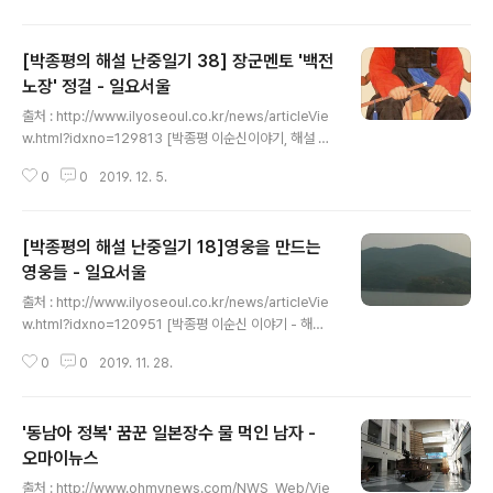
장성을 만든 조력자- 해신을 탄생하게 한 바다 전문가 지난
호에서 인연을 이야기하며 이순신의 도약대가 되어준 전라
[박종평의 해설 난중일기 38] 장군멘토 '백전
관찰사 이광의 이야기를 했다. 이광의 발탁과 류성룡의 후
원이 전라좌수사 이순신을 만들었다면, 전라좌수사 이순신
노장' 정걸 - 일요서울
글 내용
이 성공할 수 있도록 도운 사람들도 아주 많다. 《난중일기》
출처 : http://www.ilyoseoul.co.kr/news/articleVie
에 기록된 1천여 명의 인물들이 그들이다. 그래도 꼭 꼬집
w.html?idxno=129813 [박종평 이순신이야기, 해설 난
어 말한다면, 《선조실록》 1597년 1월 27일에 기록된, 이
중일기 38] 장군멘토 '백전노장' 정걸일요서울 입력 2016
른바 이순신의 다섯 아들이 ..
0
0
2019. 12. 5.
-03-21 09:45 승인 2016.03.21 09:45 호수 1142 4
9면 댓글 0 - 리더, 다양한 사람 모으고 모이게 하는 사람-
31살 어린 후배상관 모시며 '불멸 이순신' 만들어 정걸장군
[박종평의 해설 난중일기 18]영웅을 만드는
《난중일기》와 그의 보고서를 읽다보면, 누구나 곧바로 알
수 있는 위대한 리더의 모습을 만날 수 있다. 그러나 때로는
영웅들 - 일요서울
글 내용
의외의 장면에서 “아! 이래서 이순신이구나!”라고 감탄하
출처 : http://www.ilyoseoul.co.kr/news/articleVie
게 만드는 리더 이순신의 모습을 발견할 수 있다. 성공한 리
w.html?idxno=120951 [박종평 이순신 이야기 - 해설
더에게 가장 쉽게 발견할 수 있는 특징이다. 성공한 리더!
난중일기 ⑱]영웅을 만드는 영웅들일요서울 입력 2015-1
단순히 사..
0
0
2019. 11. 28.
1-02 10:39 승인 2015.11.02 10:39 호수 1122 54면
- 부자·형제·동지로서 역사 새로 써- 권준·배흥립·김득광 이
순신 다섯 아들 칭호 한 사람의 영웅이 만들어지는 데는 수
'동남아 정복' 꿈꾼 일본장수 물 먹인 남자 -
많은 조력자들이 있기 마련이다. 그 조력자가 실제로는 진
짜 영웅이라고 볼 수 있다. 영웅에 가려진 사람들을 찾아내
오마이뉴스
글 내용
고, 그들의 삶을 재조명하는 것도 후세인들의 책임과 의무
출처 : http://www.ohmynews.com/NWS_Web/Vie