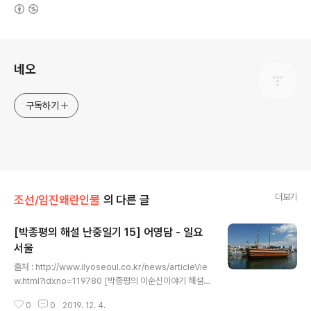
(새창열림)
로그 정보
네오
구독하기
더보기
조선/임진왜란인물
의 다른 글
[박종평의 해설 난중일기 15] 어영담 - 일요
서울
글 내용
출처 : http://www.ilyoseoul.co.kr/news/articleVie
w.html?idxno=119780 [박종평의 이순신이야기 해설
난중일기 ⑮] 어영담일요서울 입력 2015-10-12 10:02
0
0
2019. 12. 4.
승인 2015.10.12 10:02 호수 1119 54면 - 바다의 만리