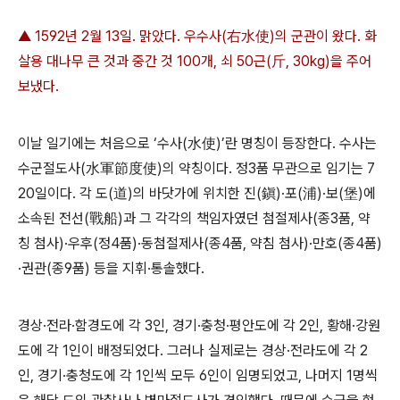
▲ 1592년 2월 13일. 맑았다. 우수사(右水使)의 군관이 왔다. 화
살용 대나무 큰 것과 중간 것 100개, 쇠 50근(斤, 30kg)을 주어
보냈다.
이날 일기에는 처음으로 ‘수사(水使)’란 명칭이 등장한다. 수사는
수군절도사(水軍節度使)의 약칭이다. 정3품 무관으로 임기는 7
20일이다. 각 도(道)의 바닷가에 위치한 진(鎭)·포(浦)·보(堡)에
소속된 전선(戰船)과 그 각각의 책임자였던 첨절제사(종3품, 약
칭 첨사)·우후(정4품)·동첨절제사(종4품, 약침 첨사)·만호(종4품)
·권관(종9품) 등을 지휘·통솔했다.
경상·전라·함경도에 각 3인, 경기·충청·평안도에 각 2인, 황해·강원
도에 각 1인이 배정되었다. 그러나 실제로는 경상·전라도에 각 2
인, 경기·충청도에 각 1인씩 모두 6인이 임명되었고, 나머지 1명씩