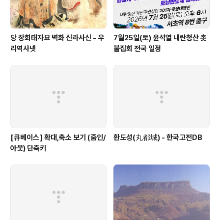
당 장회태자묘 벽화 신라사신 - 우
7월25일(토) 윤석열 내란청산 촛
리역사넷
불집회 전국 일정
[큐베이스] 확대,축소 보기 (줌인/
환도성(丸都城) - 한국고전DB
아웃) 단축키