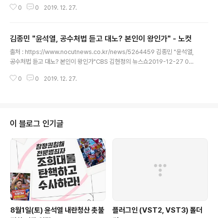
력 2019.12.26. 19:36 수정 2019.12.26. 19:44 - 검찰 '공수처 결국 대통령
0
0
2019. 12. 27.
기관 돼, 수사 정치적 중립성 잃게 될 것"- 자유한국당, 고위공직자 정보 공수처
로 집중될 것- 조국 '영장 동의 못 해', 정무적 책임은 있지만 법적 책임은 없다-
동시대 살아가는 감각 없는 삼성, '진보단체' 후원 직원 사찰 ■ 프로그램 : 이승
김종민 "윤석열, 공수처법 듣고 대노? 본인이 왕인가" - 노컷
원의 세계는 그리고 우리는 (MBC 라디오 표준FM 95.9Mhz / 평일저녁 6시5
글 내용
분)■ 출연자 : 김완 한겨레신문 기자, 박세열 프레시안 편집장, 정주식 직썰 편
출처 : https://www.nocutnews.co.kr/news/5264459 김종민 "윤석열,
집장 ◎ 진행자 >..
공수처법 듣고 대노? 본인이 왕인가"CBS 김현정의 뉴스쇼2019-12-27 09:
35 조국 영장 기각은 당연, 다툼 여지 커죄질 나빠? 영장재판은 적부만 판단해
0
0
2019. 12. 27.
야공수처 범죄 통보조항, 정보공유는 당연세월호 특조위원으로 공수처? 마타도
어 ■ 방송 : CBS 라디오 FM 98.1 (07:30~09:00)■ 진행 : 김현정 앵커■
대담 : 김종민(더불어민주당 의원) 우여곡절 끝에 선거법 개정안이 오늘 본회의
에 부쳐집니다. 통과 가능성이 높아 보이죠. 그리고 나면 공수처 법안이 기다리
고 있습니다. 자유한국당은 역시 공수처 법안에 대해서도 무제한 토론, 필리버
이 블로그 인기글
스터를 실시할 거라고 하는데요. 여러분 공수처 법안 최..
8월1일(토) 윤석열 내란청산 촛불
플러그인 (VST2, VST3) 폴더