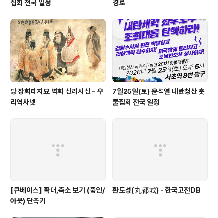
집회 전국 일정
경로
당 장회태자묘 벽화 신라사신 - 우
7월25일(토) 윤석열 내란청산 촛
리역사넷
불집회 전국 일정
[큐베이스] 확대,축소 보기 (줌인/
환도성(丸都城) - 한국고전DB
아웃) 단축키