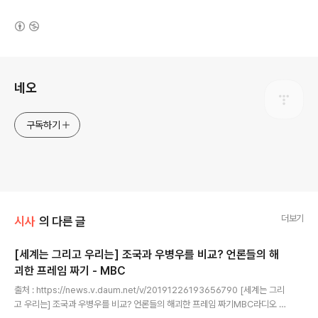
(새창열림)
로그 정보
네오
구독하기
더보기
시사
의 다른 글
[세계는 그리고 우리는] 조국과 우병우를 비교? 언론들의 해
괴한 프레임 짜기 - MBC
글 내용
출처 : https://news.v.daum.net/v/20191226193656790 [세계는 그리
고 우리는] 조국과 우병우를 비교? 언론들의 해괴한 프레임 짜기MBC라디오 입