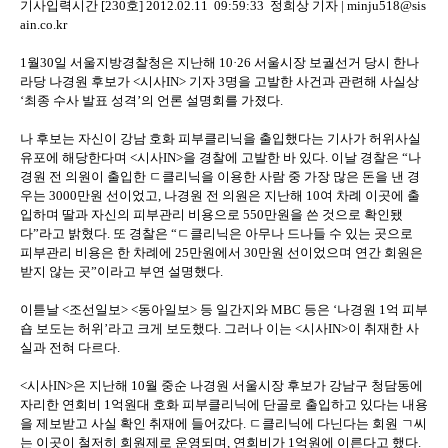
기사입력시간 [230호] 2012.02.11 09:59:33 정희상 기자 | minju518@sis
ain.co.kr
1월30일 서울지방경찰청은 지난해 10·26 서울시장 보궐선거 당시 한나
라당 나경원 후보가 <시사IN> 기자 3명을 고발한 사건과 관련해 사실상
‘최종 수사 발표 성격’의 언론 설명회를 가졌다.
나 후보는 자신이 강남 호화 피부클리닉을 출입했다는 기사가 허위사실
유포에 해당한다며 <시사IN>을 경찰에 고발한 바 있다. 이날 경찰은 “나
경원 전 의원이 출입한 ㄷ클리닉을 이용한 사람 중 가장 많은 돈을 낸 경
우는 3000만원 선이었고, 나경원 전 의원은 지난해 10여 차례 이곳에 출
입하며 딸과 자신의 피부관리 비용으로 550만원을 쓴 것으로 확인됐
다”라고 밝혔다. 또 경찰은 “ㄷ클리닉은 아무나 드나들 수 있는 곳으로
피부관리 비용은 한 차례에 25만원에서 30만원 선이었으며 연간 회원은
받지 않는 곳”이라고 부연 설명했다.
이튿날 <조선일보> <동아일보> 등 일간지와 MBC 등은 ‘나경원 1억 피부
숍 보도는 허위’라고 크게 보도했다. 그러나 이는 <시사IN>이 취재한 사
실과 전혀 다르다.
<시사IN>은 지난해 10월 중순 나경원 서울시장 후보가 강남구 청담동에
자리한 연회비 1억원대 호화 피부클리닉에 단골로 출입하고 있다는 내용
을 제보받고 사실 확인 취재에 들어갔다. ㄷ클리닉에 다닌다는 회원 ㄱ씨
는 이곳이 철저히 회원제로 운영되며, 연회비가 1억원에 이른다고 했다.