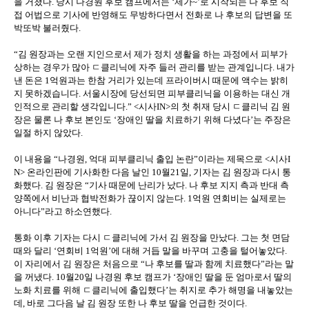
을 거쳤다. 당시 나경원 후보 캠프에서는 ‘제가~’로 시작되는 나 후보 직
접 어법으로 기사에 반영해도 무방하다면서 전화로 나 후보의 답변을 또
박또박 불러줬다.
“김 원장과는 오랜 지인으로서 제가 정치 생활을 하는 과정에서 피부가
상하는 경우가 많아 ㄷ클리닉에 자주 들러 관리를 받는 관계입니다. 내가
낸 돈은 1억원과는 한참 거리가 있는데 프라이버시 때문에 액수는 밝히
지 못하겠습니다. 서울시장에 당선되면 피부클리닉을 이용하는 대신 개
인적으로 관리할 생각입니다.” <시사IN>의 첫 취재 당시 ㄷ클리닉 김 원
장은 물론 나 후보 본인도 ‘장애인 딸을 치료하기 위해 다녔다’는 주장은
일절 하지 않았다.
이 내용을 “나경원, 억대 피부클리닉 출입 논란”이라는 제목으로 <시사I
N> 온라인판에 기사화한 다음 날인 10월21일, 기자는 김 원장과 다시 통
화했다. 김 원장은 “기사 때문에 난리가 났다. 나 후보 지지 측과 반대 측
양쪽에서 비난과 협박전화가 끊이지 않는다. 1억원 연회비는 실제로는
아니다”라고 하소연했다.
통화 이후 기자는 다시 ㄷ클리닉에 가서 김 원장을 만났다. 그는 첫 면담
때와 달리 ‘연회비 1억원’에 대해 거듭 말을 바꾸며 고충을 털어놓았다.
이 자리에서 김 원장은 처음으로 “나 후보를 딸과 함께 치료했다”라는 말
을 꺼냈다. 10월20일 나경원 후보 캠프가 ‘장애인 딸을 둔 엄마로서 딸의
노화 치료를 위해 ㄷ클리닉에 출입했다’는 취지로 추가 해명을 내놓았는
데, 바로 그다음 날 김 원장 또한 나 후보 딸을 언급한 것이다.