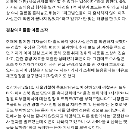
의혹에 대한) 사실관계를 확인할 수 있다는 입장이다”라고 밝혔다. 출입
기자단 질의응답 형식을 빌려 ‘나경원 1억 피부과 보도는 허위’라고 사실
상 수사 결론을 흘려놓고 뒤늦게 “피고발인들이 다 출석하지 않아 아직
사실관계 확인이 끝나지 않았다”라고 앞뒤가 안 맞는 해명을 한 것이다.
경찰의 치졸한 여론 조작
취재에 참여한 기자들이 다 출석하지 않아 사실관계를 확인하지 못했다
는 경찰의 주장은 궁색한 변명에 불과하다. 취재 보도 전 과정을 책임졌
던 기자가 이미 경찰 조사에 응해 모든 취재 경위와 내용을 소상히 진술
하고, 관련 증빙 자료를 제출한 상태였기 때문이다. 그런데도 수사팀은
보조 취재기자가 마치 이 사건 진실 규명의 열쇠를 쥔 것처럼 호도하고
있다. 심지어 경찰은 지난달 <시사IN> 기자가 소환에 불응한다는 이유로
체포영장을 청구했다 기각당하기도 했다.
설상가상 2월1일 서울경찰청 홍보담당관실이 산하 57개 경찰관서 트위
터와 페이스북 홍보 담당자들 휴대전화에 “서울청 트위터에 <시사IN> 나
경원 피부클리닉에 대한 입장 리트위트(RT)를 부탁드립니다” “나경원 피
부클리닉 관련 경찰 수사 진행 상황을 지켜본 후 ‘비난하자’는 논조로 댓
글도 부탁해요”라는 문자 메시지를 일제히 전송한 것으로 드러났다. 한
편에서는 수사는 끝나지 않았다고 해명하고, 다른 한편에서는 ‘공정한 수
사 결과를 발표했는데 여론이 나빠지고 있으니 <시사IN>을 비난하는 댓
글을 달아라’ 하고 독려하는 문자 메시지를 보낸 것이다.