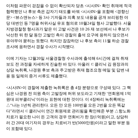
이처럼 파문이 걷잡을 수 없이 확산되자 당초 <시사IN> 확인 취재에 적극
협력했던 나 후보 측은 갑자기 태도를 바꿔 <시사IN>을 포함해 <경향신
문> <뷰스앤뉴스> 등 3사 기자들과 의혹 보도 내용을 공개 브리핑한 야
당 대변인 등 7명을 허위사실 유포 혐의로 10월24일 형사 고발했다. 서울
지방경찰청 형사과가 맡은 이 고발 사건은 10·26 재·보선에서 나 후보가
낙선한 뒤 한 달 동안 고발인 측이 경찰의 출석 요구에 응하지 않으면서
유야무야 묻히는 듯했다. 하지만 잠잠하던 나 후보 측이 11월 하순 경찰
조사에 응하면서 경찰 수사가 시작됐다.
이에 기자는 12월20일 서울경찰청 수사과에 출석해 6시간에 걸쳐 취재
보도 전 과정을 자세하게 진술한 바 있다. 아울러 ㄷ클리닉 김 원장과의
상담 녹취록, 나경원 후보 측과 주고받은 취재 협조요청 메일 및 답변 내
용 등 일체의 증거 서류도 제출했다.
<시사IN>이 경찰에 제출한 녹취록은 총 4장 분량으로 구성돼 있다. 그 핵
심은 나경원 전 의원 측이 고발장에 허위 보도라고 기재한 ‘연회원제 1억
원대 피부클리닉’이라는 표현에 대한 것이다. 이 4장짜리 녹취록에는
△“나는 1년씩 관리한다. 오든 안 오든 100번을 오든 2번을 오든 똑같
다”라면서 ㄷ클리닉이 연간 회원제로 관리됨을 확인해준 부분 △항노화
치료가 필요한 나이 든 고객의 경우 연회비가 한 장(1억원)이고, 상담하
러 간 20대 여기자의 경우는 치료비가 반(5000만원)이라고 말한 부분 등
이 포함돼 있다.