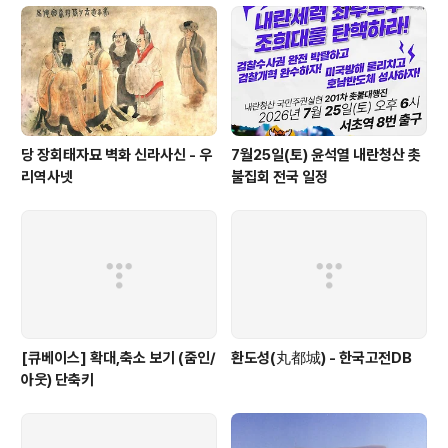
당 장회태자묘 벽화 신라사신 - 우
7월25일(토) 윤석열 내란청산 촛
리역사넷
불집회 전국 일정
[큐베이스] 확대,축소 보기 (줌인/
환도성(丸都城) - 한국고전DB
아웃) 단축키