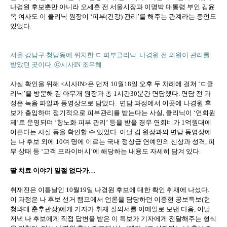
나경원 후보뿐만 아니라 오세훈 전 서울시장과 이명박 대통령 부인 김윤
옥 여사도 이 클리닉 원장이 ‘피부(건강) 관리’를 해주는 관계라는 증언도
있었다.
서울 강남구 청담동에 위치한 ㄷ 피부클리닉. 나경원 전 의원이 관리를
받았던 곳이다. ⓒ시사IN 조우혜
사실 확인을 위해 <시사IN>은 먼저 10월18일 오후 두 차례에 걸쳐 ‘ㄷ클
리닉’을 방문해 김 아무개 원장과 총 1시간30분간 면담했다. 면담 전 과
정은 녹음 파일과 동영상으로 담았다. 면담 과정에서 이곳에 나경원 후
보가 출입하며 정기적으로 피부관리를 받는다는 사실, 클리닉이 ‘연회원
제’로 운영되며 ‘항노화 피부 관리’ 등을 받을 경우 연회비가 1억원대에
이른다는 사실 등을 확인할 수 있었다. 이날 김 원장과의 면담 동영상에
는 나 후보 외에 10여 명에 이르는 국내 정상급 연예인의 신상과 성격, 피
부 상태 등 ‘고객 프라이버시’에 해당하는 내용도 자세히 담겨 있다.
딸 치료 이야기 일절 없다가…
취재진은 이튿날인 10월19일 나경원 후보에 대한 확인 취재에 나섰다.
이 과정은 나 후보 선거 캠프에서 언론을 담당하던 이종현 공보특보(현
청와대 춘추관장)에게 기자가 취재 질의서를 이메일로 보낸 다음, 이날
저녁 나 후보에게 직접 답변을 받은 이 특보가 기자에게 전달해주는 형식