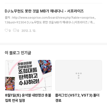
본회의에서 부결된 이후 김진표 민주통합당 원내지도부의 무능력을 지적하는
목소리가 당 안팎에서 커지고 있다. 조용환 후보자 임명 부결은 하나의 사례일
DJ·노무현도 못한 것을 MB가 해내다니 - 서프라이즈
뿐, 한미 자유무역협정(FTA) 비준동의안 통과 당시 손도 써보지 못하고 기습적
글 내용
으로 당했던 일이나 이후 아무 것도 얻지 못하고 다시 등원 결정을 했던 일 등이
출처 : http://www.seoprise.com/board/view.php?table=seoprise_
모두 김진표 원내대표 휘하에서 벌어진 것이..
13&uid=92304 DJ·노무현도 못한 것을 MB가 해내다니 (서프라이즈 / 흑수
돌 / 2012-02-10) 1. 종편 무더기 허가로 조중동 몰락의 위업을 달성하다 당
0
0
2012. 2. 12.
대 최고의 방송작가 김수현(조선TV ‘아버지가 미안하다’)과 노희경(jTBC ‘빠
담빠담, 그와 그녀의 심장 박동 소리’)에게 거액의 원고료를 주며 시나리오를 맡
겼고, 중량감과 안정감을 겸비한 김영철-양미경, 젊은 세대가 선호하는 정우성-
한지민을 캐스팅했는데도 그 시청률은 1%대. 그나마 요 정도가 상위권 프로그
램이고 나머지 프로그램은 모조리 0.5%에도 못 미치는 상황이다. 야심 차게 기
이 블로그 인기글
획한 아침드라마와 프라임타임 드라마는 총회차의 ..
8월1일(토) 윤석열 내란청산 촛불
플러그인 (VST2, VST3) 폴더
집회 전국 일정
경로