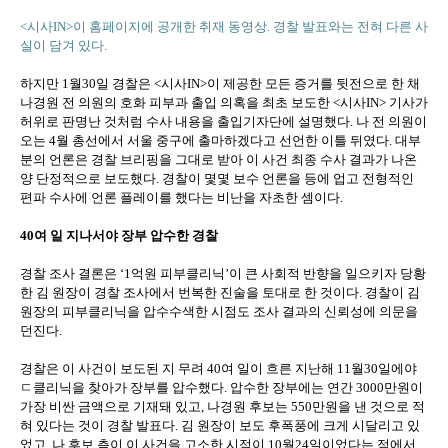
<시사IN>이 홈페이지에 공개한 취재 동영상. 경찰 발표와는 전혀 다른 사
실이 담겨 있다.
하지만 1월30일 경찰은 <시사IN>이 제공한 모든 증거를 뒷전으로 한 채
나경원 전 의원의 호화 피부과 출입 의혹을 최초 보도한 <시사IN> 기사가
허위로 판명난 것처럼 수사 내용을 출입기자단에 설명했다. 나 전 의원이
오는 4월 총선에서 서울 중구에 출마하겠다고 선언한 이틀 뒤였다. 대부
분의 언론은 경찰 브리핑을 그대로 받아 이 사건 최종 수사 결과가 나온
양 단정적으로 보도했다. 경찰이 몇몇 보수 언론을 등에 업고 전형적인
편파 수사에 언론 플레이를 했다는 비난을 자초한 셈이다.
40여 일 지나서야 장부 압수한 경찰
경찰 조사 결론은 ‘1억원 피부클리닉’이 큰 사회적 반향을 일으키자 당황
한 김 원장이 경찰 조사에서 번복한 진술을 토대로 한 것이다. 경찰이 김
원장의 피부클리닉을 압수수색한 시점도 조사 결과의 신뢰성에 의문을
던진다.
경찰은 이 사건이 보도된 지 무려 40여 일이 흐른 지난해 11월30일에야
ㄷ클리닉을 찾아가 장부를 압수했다. 압수한 장부에는 연간 3000만원이
가장 비싼 금액으로 기재돼 있고, 나경원 후보는 550만원을 낸 것으로 적
혀 있다는 것이 경찰 발표다. 김 원장이 보도 후폭풍에 크게 시달리고 있
었고, 나 후보 측이 이 사건을 고소한 시점이 10월24일이었다는 점에서