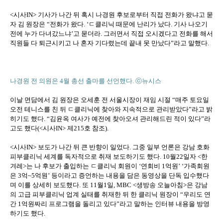
<시사IN> 기사가 나간 뒤 혹시 나경원 후보로부터 직접 전화가 왔냐고 묻
자 김 원장은 “전화가 왔다. ‘ㄷ클리닉 때문에 난리가 났다. 기사 나오기
전에 누가 다녀갔느냐’고 묻더라. 그러면서 직접 오시겠다고 전화를 해서
직원들 다 퇴근시키고 나 혼자 기다렸는데 끝내 못 만났다”라고 말했다.
나경원 전 의원은 4월 총선 출마를 선언했다. ⓒ뉴시스
이날 면담에서 김 원장은 오세훈 전 서울시장이 재임 시절 “매주 토요일
오전 테니스를 친 뒤 ㄷ클리닉에 찾아와 지속적으로 관리받았다”라고 밝
히기도 했다. “김윤옥 여사가 예전에 찾아오셔 관리해드린 적이 있다”라
고도 했다(<시사IN> 제215호 참조).
<시사IN> 보도가 나간 뒤 큰 반향이 일었다. 그중 일부 언론은 강남 호화
피부클리닉 세계를 독자적으로 취재 보도하기도 했다. 10월22일자 <한
겨레>는 나 후보가 출입하는 ㄷ클리닉 회원이 ‘연회비 1억원’ ‘가족회원
은 3억~5억원’ 등이라고 증언하는 내용을 담은 동영상을 단독 입수했다
며 이를 상세히 보도했다. 또 11월1일, MBC <생방송 오늘아침>은 강남
의 고급 피부클리닉 업계 실태를 취재한 뒤 한 클리닉 원장이 “우리도 연
간 1억원짜리 프로그램을 돌리고 있다”라고 말하는 인터뷰 내용을 방영
하기도 했다.