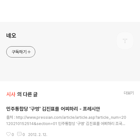
로그 정보
네오
구독하기
더보기
시사
의 다른 글
민주통합당 '구멍' 김진표를 어찌하리 - 프레시안
글 내용
출처 : http://www.pressian.com/article/article.asp?article_num=20
120210152514&section=01 민주통합당 '구멍' 김진표를 어찌하리 조국
"김진표 무능…민주당, 권력 잡은 것처럼 착각" 여정민 기자 기사입력 2012-0
0
0
2012. 2. 12.
2-10 오후 4:21:58 조용환 헌법재판관 후보자에 대한 임명동의안이 9일 국회