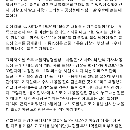
병원으로서는 충분히 경찰 조사를 예견하고 대비할 수 있었던 상황이었
다. 경찰 조사 발표 내용의 신뢰성과 공정성에 의심이 갈 수밖에 없는 대
목이다.
이에 대해 <시사IN>은 1월30일 ‘경찰은 나경원 선거운동원인가’라는 제
목으로 편파 수사를 비판하는 온라인 기사를 내고, 2월1일에는 ‘연회원
제 관리’ ‘얘는 젊으니까 5000이면 돼’ 등 김 원장의 육성 발언이 담긴 동
영상 일부를 공개했다. 이 동영상을 접한 여론은 경찰의 부실·편파 수사
를 질타하는 쪽으로 기울었다.
그러자 이날 오후 서울지방경찰청 수사팀은 <시사IN>의 반박 기사와 동
영상 공개에 대한 공식 ‘해명 자료’를 냈다. 경찰은 먼저 “<동아일보> 1월
30일자에 ‘나경원 후보 1억 피부숍, 사실 아니다’라는 제목으로 단독 보
도된 이후 서울청 출입기자단에서 이 내용에 대한 설명을 요청해 수사팀
관계자가 기자실에서 수사 내용을 질의 답변해준 것이다”라고 해명했다.
경찰이 수사 내용을 고의적으로 언론에 흘린 것이 아니라고 변명한 셈이
다. 그렇다면 <동아일보>에 최초로 이 내용을 알린 경찰이 누구냐는 질문
에 대해 이 사건 수사팀 관계자는 “수사팀은 전혀 모르는 일이 발생했
다”라며 곤혹스러워했다. <동아일보> 보도를 빌미로 이튿날 실시한 서울
청 출입기자단 브리핑은 수사팀 책임자가 했다.
경찰은 또 해명 자료에서 “피고발인들(<시사IN> 기자 2명)이 출석해 관
련 자료를 제출하고 조사를 받아야만 (나경원 후보 1억원대 피부과 출입