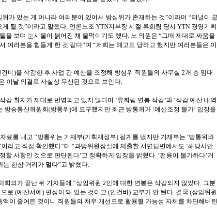
심위가 있는 게 아니라 여러분이 있어서 방심위가 존재하는 것”이라며 “터널이 
오게 될 것”이라고 말했다. 언론노조 YTN지부장 시절 류희림 당시 YTN 경영기획
을 보며 눈시울이 붉어진 채 울먹이기도 했다. 노 의원은 “그때 제대로 싸움을
 여러분을 힘들게 한 것 같다”며 “저희는 해고도 당하고 했지만 여러분들은 이
건비)을 삭감한 후 사업 간 예산을 조정해 방심위 직원들의 사무실 2개 층 임대
획은 이날 의결로 사실상 무산된 것으로 보인다.
 삭감 취지가 제대로 반영되고 있지 않다며 ‘류희림 연봉 삭감’과 ‘삭감 예산 내역
는 방송통신위원회(방통위)에 요구했지만 최근 방통위가 ‘예산조정 불가’ 입장을
도자료를 내고 “방통위는 기재부(기획재정부) 핑계를 댔지만 기재부는 ‘방통위와
’이라고 직접 확인했다”며 “과방위원장실에 제출한 서면답변에서도 ‘해당사안
정할 사항인 것으로 판단된다’고 정확하게 입장을 밝혔다. ‘전용이 불가하다’거
과는 한참 거리가 멀다”고 밝혔다.
회의가 끝난 뒤 기자들에 “상임위원 2인에 대한 연봉은 삭감되지 않았다. 그분
로 (예산서에) 편성이 돼 있는 것이고 (인건비) 교부가 안 된다. 결국 (상임위원
비 총액이 줄어든 것이니 직원들의 처우 개선으로 활용될 가능성 자체를 차단해버