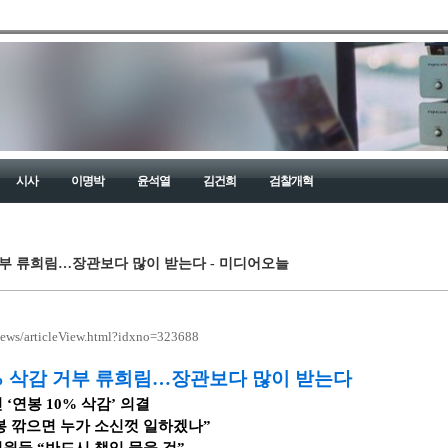
시사
이명박
윤석열
김건희
검찰개혁
 거부 류희림…장관보다 많이 받는다 - 미디어오늘
news/articleView.html?idxno=323688
3% 삭감 거부 류희림…장관보다 많이 받는다
 ‘연봉 10% 삭감’ 의결
봉 깎으면 누가 소신껏 일하겠나”