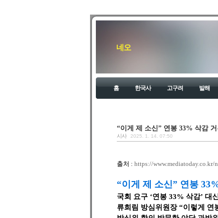
네오
홈
한국사
고구려
발해
“이게 제 소신” 연봉 33% 삭감
시사
2025. 1. 14. 07:50
출처 :
https://www.mediatoday.co.kr/
“이게 제 소신” 연봉 3
국회 요구 ‘연봉 33% 삭감’ 대신
류희림 방심위원장 “이렇게 연