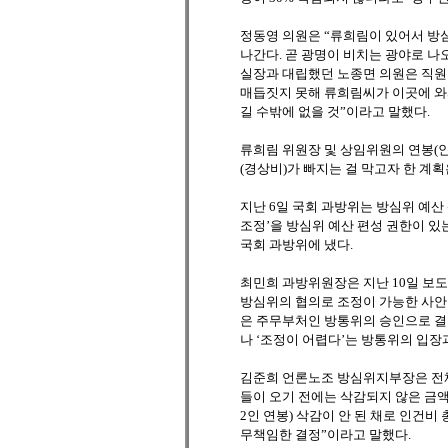
정동영 의원은 “류희림이 있어서 방
나간다. 곧 광명이 비치는 광야로 나
실장과 대립했던 노종면 의원은 직원들
매듭짓지 못해 류희림씨가 이곳에 와서
길 수밖에 없을 것”이라고 말했다.
류희림 위원장 및 상임위원의 연봉(인
(경상비)가 빠지는 걸 막고자 한 계
지난 6일 국회 과방위는 방심위 예산
조정’을 방심위 예산 편성 권한이 있
국회 과방위에 냈다.
최민희 과방위원장은 지난 10일 보
방심위의 협의로 조정이 가능한 사안
은 주무부처인 방통위의 승인으로 결
나 ‘조정이 어렵다’는 방통위의 입장
김준희 언론노조 방심위지부장은 전체
들이 오기 전에는 삭감되지 않은 금액으
2인 연봉) 삭감이 안 된 채로 인건
무책임한 결정”이라고 말했다.