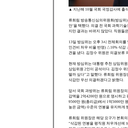
▲ 지난해 10월 국회 국정감사에 출
류희림 방송통신심의위원회(방심위) 위
안’을 택했다. 의결 전 국회 과학
지만 결과는 바뀌지 않았다. 직원들
13일 방심위는 오후 3시 전체회의를
인건비 처우 비율 반영) △10% 삭감 
견을 냈다. 김정수 위원은 의결보류 
현재 방심위는 대통령 추천 상임위원 
상임위원 2인이 공석이다. 김정수 위
떨까 싶다”고 말했다. 류희림 위원장
삭감만 우선 의결하겠다고 밝혔다.
앞서 국회 과방위는 류희림 위원장의 
감액을 2억4200만 원으로 명시하고
9500만 원(총리급)에서 1억5000만
높은 금액) 수준의 연봉을 유지하게 
류희림 위원장은 해당 요구가 본회의
“삭감된 연봉을 평직원 처우개선에 쓰