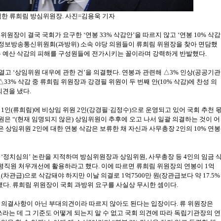
석한 류희림 방심위원장. 사진=김용욱 기자
원장이 결국 국회가 요구한 ‘연봉 33% 삭감안’을 따르지 않고 ‘연봉 10% 삭감
기술정보방송통신위원회(과방위) 소속 야당 의원들이 류희림 위원장을 찾아 면담했
은 예산 삭감의 피해를 구성원들에 전가시키는 꼴이라며 강력하게 반발했다.
 열고 ‘상임위원 대우에 관한 건’을 의결했다. 연봉과 관련해 △3% 인상(공공기관
△33% 삭감 중 류희림 위원장과 강경필 위원이 두 번째 안(10% 삭감)에 찬성 의
의견을 냈다.
1인(류희림)에 비상임 위원 2인(강경필·김정수)으로 운영되고 있어 국회 추천 
원은 “(현재 임명되지 않은) 상임위원이 추후에 오고 나서 일괄 의결하는 것이 어
은 상임위원 2인에 대한 연봉 삭감은 보류한 채 자신과 사무총장 2인의 10% 연봉
‘정치심의’ 논란을 지적하며 방심위원장과 상임위원, 사무총장 등 4인의 임금 
 평직원 처우개선에 활용하라고 했다. 이에 따르면 류희림 위원장의 연봉이 1억
 원(차관급)으로 삭감돼야 하지만 이날 의결로 1억7500만 원(장관급보다 약 17.5%
됐다. 류희림 위원장이 국회 과방위 요구를 사실상 무시한 셈이다.
 의결사항이 아닌 부대의견이라 따르지 않아도 된다는 입장이다. 류 위원장은
라는 데 그 기준도 어떻게 되는지 알 수 없고 국회 의견에 따라 독립기관장의 연