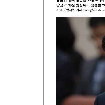
방심위 항의 방문한 야당 과방위
감정 격해진 방심위 구성원들 “
기자명 박재령 기자 ryoung@mediatoday.