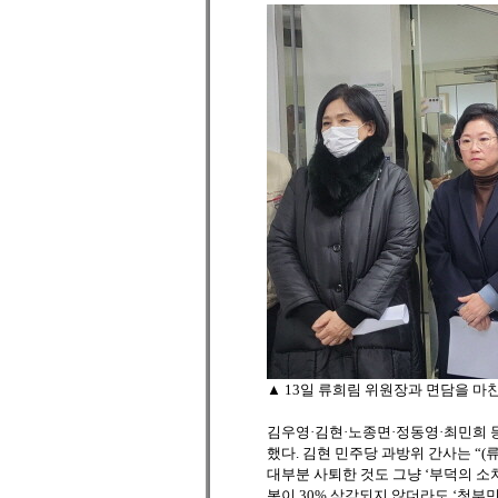
▲ 13일 류희림 위원장과 면담을 마
김우영·김현·노종면·정동영·최민희 등
했다. 김현 민주당 과방위 간사는 “(
대부분 사퇴한 것도 그냥 ‘부덕의 소
봉이 30% 삭감되지 않더라도 ‘청부