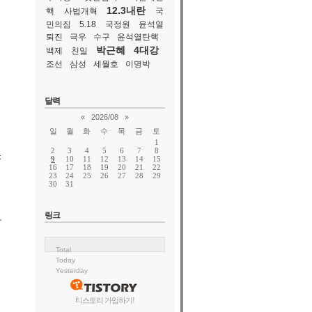
12.3내란
핵
사법개혁
국
민의짐
5.18
국정원
윤석열
퇴진
극우
수구
윤석열탄핵
박근혜
4대강
백제
친일
조선
삼성
세월호
이명박
달력
«
2026/08
»
일
월
화
수
목
금
토
1
2
3
4
5
6
7
8
몫
9
10
11
12
13
14
15
16
17
18
19
20
21
22
23
24
25
26
27
28
29
30
31
링크
삭
Total
Today
Yesterday
티스토리 가입하기!