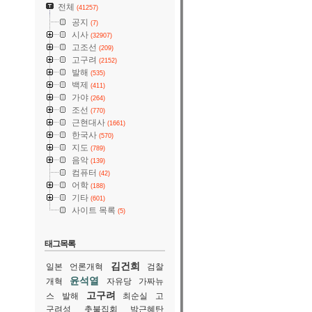
전체
(41257)
공지
(7)
시사
(32907)
고조선
(209)
고구려
(2152)
발해
(535)
백제
(411)
가야
(264)
조선
(770)
근현대사
(1661)
한국사
(570)
지도
(789)
음악
(139)
컴퓨터
(42)
어학
(188)
기타
(601)
사이트 목록
(5)
태그목록
김건희
일본
언론개혁
검찰
윤석열
개혁
자유당
가짜뉴
고구려
스
발해
최순실
고
구려성
촛불집회
박근혜탄