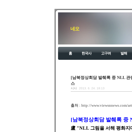
네오
홈
한국사
고구려
발해
[남북정상회담 발췌록 중 NLL 관
스
시사
2013. 6. 24. 18:13
출처 :
http://www.viewsnnews.com/art
[남북정상회담 발췌록 중 N
盧 "NLL 그림을 서해 평화지