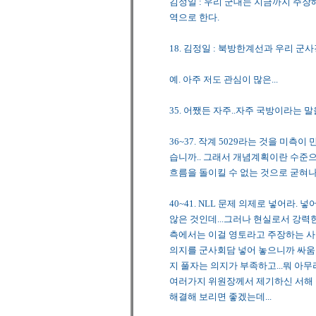
김정일 : 우리 군대는 지금까지 주
역으로 한다.
18. 김정일 : 북방한계선과 우리 
예. 아주 저도 관심이 많은...
35. 어쨌든 자주..자주 국방이라는
36~37. 작계 5029라는 것을 미측
습니까.. 그래서 개념계획이란 수준으
흐름을 돌이킬 수 없는 것으로 굳혀나
40~41. NLL 문제 의제로 넣어라
않은 것인데...그러나 현실로서 강력
측에서는 이걸 영토라고 주장하는 사
의지를 군사회담 넣어 놓으니까 싸움질만
지 풀자는 의지가 부족하고...뭐 아무
여러가지 위원장께서 제기하신 서해 공
해결해 보리면 좋겠는데...