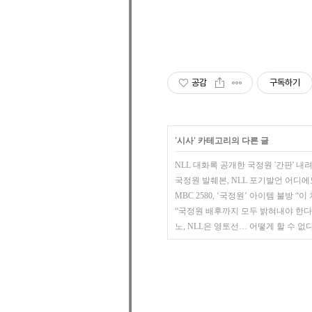
공감
구독하기
'
시사
' 카테고리의 다른 글
NLL 대화록 공개한 국정원 '간판' 내
국정원 발췌본, NLL 포기발언 어디에
MBC 2580, ‘국정원’ 아이템 불방 
“국정원 배후까지 모두 밝혀내야 한다
노, NLL은 영토선… 어떻게 할 수 없다