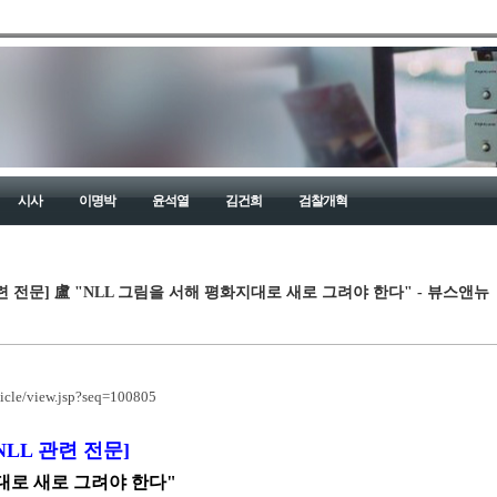
시사
이명박
윤석열
김건희
검찰개혁
련 전문] 盧 "NLL 그림을 서해 평화지대로 새로 그려야 한다" - 뷰스앤뉴
icle/view.jsp?seq=100805
LL 관련 전문]
대로 새로 그려야 한다"