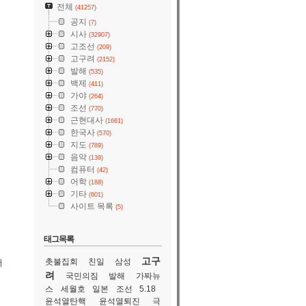
전체
(41257)
공지
(7)
시사
(32907)
고조선
(209)
고구려
(2152)
발해
(535)
백제
(411)
가야
(264)
조선
(770)
근현대사
(1661)
한국사
(570)
지도
(789)
음악
(139)
컴퓨터
(42)
어학
(188)
기타
(601)
사이트 목록
(5)
태그목록
고구
촛불집회
친일
삼성
어
려
국민의짐
발해
가짜뉴
스
세월호
일본
조선
5.18
윤석열탄핵
윤석열퇴진
극