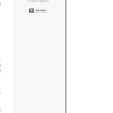
티스토리 가입하기!
똑
되
주
새
양
고
것