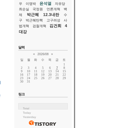
수
윤석열
우
이명박
자유당
최순실
국정원
언론개혁
백
박근혜
12.3내란
제
수
구
박근혜탄핵
고구려성
사
김건희
4
법개혁
검찰개혁
대강
달력
«
2026/08
»
일
월
화
수
목
금
토
1
2
3
4
5
6
7
8
9
10
11
12
13
14
15
16
17
18
19
20
21
22
23
24
25
26
27
28
29
30
31
치
링크
는
Total
Today
Yesterday