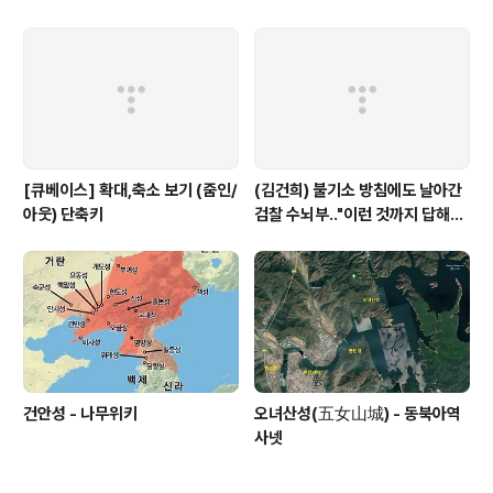
[큐베이스] 확대,축소 보기 (줌인/
(김건희) 불기소 방침에도 날아간
아웃) 단축키
검찰 수뇌부‥"이런 것까지 답해야
하나" V0 반발 - MBC
건안성 - 나무위키
오녀산성(五女山城) - 동북아역
사넷