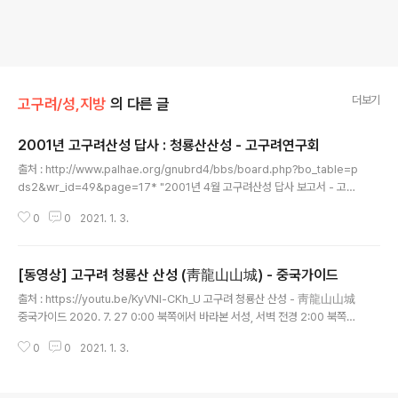
더보기
고구려/성,지방
의 다른 글
2001년 고구려산성 답사 : 청룡산산성 - 고구려연구회
글 내용
출처 : http://www.palhae.org/gnubrd4/bbs/board.php?bo_table=p
ds2&wr_id=49&page=17* "2001년 4월 고구려산성 답사 보고서 - 고구
려연구회" 중 2일 오전 내용을 가져왔습니다. 2001년 고구려산성 답사 : 청룡
0
0
2021. 1. 3.
산산성제2일(4월 14일, 토) 오전 : 鐵嶺縣 催陣堡鄕 靑龍山山城고구려연
구회 5시 반 기상, 6시 반까지 기록. 죽과 만두로 아침식사를 하고 어제 왔던 길
을 따라 청룡산고성으로 갔다. 장누자촌(張樓子村) 가운데를 지나 밭으로 통하
[동영상] 고구려 청룡산 산성 (靑龍山山城) - 중국가이드
는 뒷길로 나오니 바로 산성이 보인다. 93년 왔을 때는 신발을 벗고 강을 건넜
글 내용
는데 이제 보를 막아 쉽게 건널 수 있다. 북문을 관찰하고 동벽부터 답사하였다.
출처 : https://youtu.be/KyVNl-CKh_U 고구려 청룡산 산성 - 靑龍山山城
북문은 옹성 형태를 갖추었으며 밖으로 다시 큰 흙..
중국가이드 2020. 7. 27 0:00 북쪽에서 바라본 서성, 서벽 전경 2:00 북쪽에
서 동성-중성-서성 전경 2:20 산성에서 서-북-동 조망 3:30 장루자산성(张
0
0
2021. 1. 3.
楼子山城/청룡산산성) 표지석 http://www.lnww.com.cn/news/467.html
3:40 서성 성벽 답사 (남행) ? 산성 좌표 : 42°10'48.1"N123°51'34.7"E 관
련글청룡산산성 목록 https://tadream.tistory.com/26827?