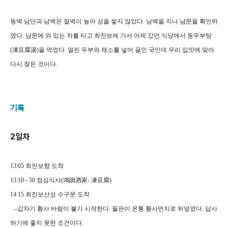
동벽 남단과 남벽은 절벽이 높아 성을 쌓지 않았다. 남벽을 지나 남문을 확인하
였다. 남문에 와 있는 차를 타고 최진보에 가서 어제 갔던 식당에서 동두부탕
(凍豆腐湯)을 먹었다. 얼린 두부와 채소를 넣어 끓인 국인데 우리 입맛에 맞아
다시 찾은 것이다.
기록
2일차
13:05 최진보향 도착
13:10∼50 점심식사(鴻鵑酒家- 凍豆腐)
14:15 최진보산성 수구문 도착
--갑자기 황사 바람이 불기 시작한다. 들판이 온통 황사먼지로 뒤덮였다. 답사
하기에 좋지 못한 조건이다.