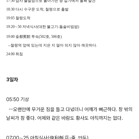
17:50 답사 출발점으로 돌아가는 중 길가에서 돌확 발견
18:30 다시 수구문 도착, 철령으로 출발
19:05 철령도착
19:20∼50 저녁식사(대한 불고기-돌솥비빔밥)
19:00 金都賓館 투숙(502호, 506호)
--철령역 앞에 있는데 지은 지 얼마 되지 않아 깨끗하다.
24:00 취침
3일차
05:50 기상
--오랜만에 무거운 짐을 들고 다녔더니 어깨가 뻐근하다. 창 밖의
날씨가 참 좋다. 어제와 같은 바람도 황사도 아직까지는 없다.
07:00∼25 아침식사(偉利飯店-죽, 만두)