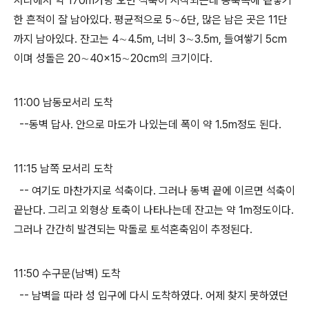
서리에서 약 170m가량 오면 석축이 시작되는데 동북쪽에 겉쌓기
한 흔적이 잘 남아있다. 평균적으로 5∼6단, 많은 남은 곳은 11단
까지 남아있다. 잔고는 4∼4.5m, 너비 3∼3.5m, 들여쌓기 5cm
이며 성돌은 20∼40×15∼20cm의 크기이다.
11:00 남동모서리 도착
--동벽 답사. 안으로 마도가 나있는데 폭이 약 1.5m정도 된다.
11:15 남쪽 모서리 도착
-- 여기도 마찬가지로 석축이다. 그러나 동벽 끝에 이르면 석축이
끝난다. 그리고 외형상 토축이 나타나는데 잔고는 약 1m정도이다.
그러나 간간히 발견되는 막돌로 토석혼축임이 추정된다.
11:50 수구문(남벽) 도착
-- 남벽을 따라 성 입구에 다시 도착하였다. 어제 찾지 못하였던