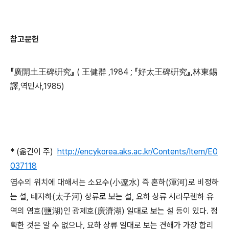
참고문헌
『廣開土王碑硏究』 ( 王健群 ,1984 ; 『好太王碑硏究』,林東錫
譯,역민사,1985)
* (옮긴이 주)
http://encykorea.aks.ac.kr/Contents/Item/E0
037118
염수의 위치에 대해서는 소요수(小遼水) 즉 혼하(渾河)로 비정하
는 설, 태자하(太子河) 상류로 보는 설, 요하 상류 시라무렌하 유
역의 염호(鹽湖)인 광제호(廣濟湖) 일대로 보는 설 등이 있다. 정
확한 것은 알 수 없으나, 요하 상류 일대로 보는 견해가 가장 합리