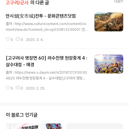
더보기
고구려/군사
의 다른 글
안시성(安市城)전투 - 문화콘텐츠닷컴
글 내용
출처 : http://www.culturecontent.com/content/co
ntentView.do?content_id=cp020813230001 안
시성(安市城)전투한민족 전투원형 시기 : 645년(보장왕
0
0
2020. 3. 4.
4) 6월～9월 안시성전투 기록화 고구려 보장왕 4년(64
5) 요동 안시성 지역에서 고구려와 당나라 군대 사이에 벌
인 전투. 643년 당나라는 신라의 요청을 받아들여 고구려
[고구려사 명장면 60] 려수전쟁 현장중계 4 :
에 사신을 보내어 차후 신라를 침범하지 말도록 권유하였
으나 고구려는 이에 불응하였다. 644년 11월, 당 태종은
살수대첩 - 매경
글 내용
이에 고구려국왕을 시해한 연개소문을 응징한다는 명분을
출처 : https://news.v.daum.net/v/2018121315030
내세워 형부상서 장량(張亮)으로 평양도행군대총관을, 태
4825 려수전쟁 현장중계 4 - 살수대첩[고구려사 명장면
자첨사좌위솔 이세적(李世勣)으로 요동도행군대총관을
60]임기환 입력 2018.12.13. 15:03 살수의 푸른 물결 굽
삼고 자신이 직접 원정에 나서는 제1차 고·당 전쟁을 일으
0
0
2020. 2. 25.
이쳐 흐르는데수나라 백만대군이 이곳에서 고기밥이 되었
켰..
구나촌부들은 지금도 웃으며 이야기한다수양제의 헛된 정
복의 꿈을 조선 왕조 개국공신인 조준(趙浚)이 명나라 사
신과 함께 평안남도 안주에 있는 백상루에 올라 굽이치는
청천강을 바라보며 읊은 시이다. 고구려의 살수대첩을 떠
이 블로그 인기글
올린 이 시를 듣고 명나라 사신이 얼굴을 붉히며 그만 붓을
놓고 말았다고 한다. 이 이야기처럼 수의 대군을 격파한 살