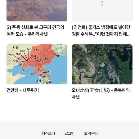
3) 주몽 신화로 본 고구려 건국의
(김건희) 불기소 방침에도 날아간
여러 모습 - 우리역사넷
검찰 수뇌부‥"이런 것까지 답해야
하나" V0 반발 - MBC
건안성 - 나무위키
오녀산성(五女山城) - 동북아역
사넷
의안내
티스토리
로그인
고객센터