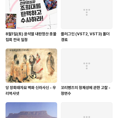
수대첩은 우리 역사에서 가장 통쾌한 장면으로 예로부터
끊임없이 환기되어 왔다. 고려 때 귀주대첩, 조선 임진왜란
때 한산..
8월1일(토) 윤석열 내란청산 촛불
플러그인 (VST2, VST3) 폴더
집회 전국 일정
경로
당 장회태자묘 벽화 신라사신 - 우
꼬리빵즈의 정체성에 관한 고찰 -
리역사넷
정연수