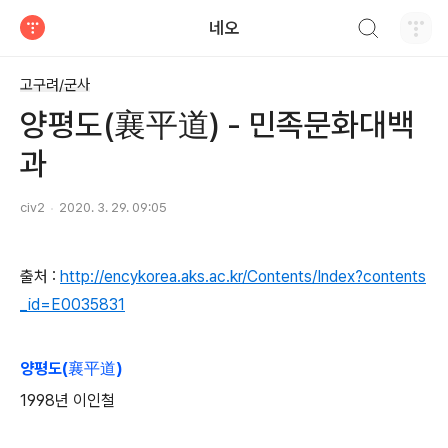
검색하기
네오
티스토리
고구려/군사
양평도(襄平道) - 민족문화대백
과
civ2
2020. 3. 29. 09:05
출처 :
http://encykorea.aks.ac.kr/Contents/Index?contents
_id=E0035831
양평도(襄平道)
1998년 이인철