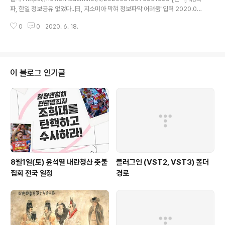
파, 한일 정보공유 없었다..日, 지소미아 막혀 정보파악 어려움"입력 2020.06.
18. 09:38 "日, 연락사무소 폭파 관련 정부 수집 어려움""지소미아 사실상 소
0
0
2020. 6. 18.
멸..요청도, 공유도 없어"한일 관계 악화 속에서 韓 "언제든 종료 가능" 북한이
지난 16일 오후 2시 50분경 남북공동연락사무소를 폭파했다며 공개한 조선중
앙통신의 보도. [헤럴드경제=유오상 기자]북한의 남북 공동연락사무소 폭파를
두고 한국과 일본 정부간 정보 공유가 이뤄지지 않은 것으로 확인됐다. 북한의
대남 공세로 한반도 긴장이 고조되면서 한미일 3국이 안보 협력을 더욱 강조하
이 블로그 인기글
고 있지만, 실제 긴급 사태 대응 과정에선 외교 갈등을 겪고..
8월1일(토) 윤석열 내란청산 촛불
플러그인 (VST2, VST3) 폴더
집회 전국 일정
경로