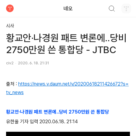
검색하기
네오
티스토리
시사
황교안·나경원 패트 변론에..당비
2750만원 쓴 통합당 - JTBC
civ2
2020. 6. 18. 21:31
출처 :
https://news.v.daum.net/v/20200618211426672?s=
tv_news
황교안·나경원 패트 변론에..당비 2750만원 쓴 통합당
유한울 기자 입력 2020.06.18. 21:14