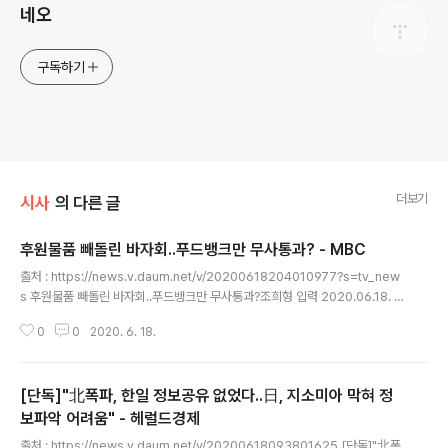
네오
구독하기
더보기
시사
의 다른 글
후원물품 빼돌린 바자회..푸드뱅크만 무사통과? - MBC
글 내용
출처 : https://news.v.daum.net/v/20200618204010977?s=tv_new
s 후원물품 빼돌린 바자회..푸드뱅크만 무사통과?조희형 입력 2020.06.18. 2
0:40 [뉴스데스크] ◀ 앵커 ▶ 강남의 한 푸드뱅크에서 기부 받은 후원 물품을
0
0
2020. 6. 18.
직원들이 마음대로 사용하고, 심지어 바자회에 팔아서 수익을 남겼다는 의혹을
어제 전해 드렸죠. 그런데 당시 함께 바자회를 열었던 강남 장애인 복지관은 감
사에서 적발돼 구청의 해정 처분을 받았지만, 푸드 뱅크는 이를 피해갔던 사실
[단독]"北폭파, 한일 정보공유 없었다..日, 지소미아 막혀 정
이 확인 됐습니다. 조희형 기자가 취재했습니다. ◀ 리포트 ▶ 후원물품을 기증
자 허락 없이 되팔아 수익을 챙긴 의혹을 받고 있는 강남 푸드뱅크. 그런데 푸드
보파악 어려움" - 헤럴드경제
글 내용
뱅크와 같은 법인이 운영하는 강남장애인복지관은 지난 2018년..
출처 : https://news.v.daum.net/v/20200618093801625 [단독]"北폭