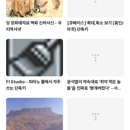
당 장회태자묘 벽화 신라사신 - 우
[큐베이스] 확대,축소 보기 (줌인/
리역사넷
아웃) 단축키
Fl Studio - 피아노 롤에서 자주
윤석열이 약속대로 ‘쥐약 먹은 놈
쓰는 단축키
들’을 진짜로 ‘뽀개버렸다’ - 서울
의소리