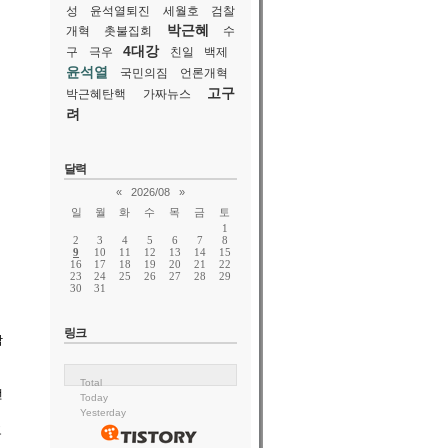
성
윤석열퇴진
세월호
검찰
박근혜
개혁
촛불집회
수
4대강
구
극우
친일
백제
윤석열
국민의짐
언론개혁
고구
박근혜탄핵
가짜뉴스
려
달력
«
2026/08
»
일
월
화
수
목
금
토
1
2
3
4
5
6
7
8
9
10
11
12
13
14
15
16
17
18
19
20
21
22
23
24
25
26
27
28
29
30
31
링크
남
Total
전
Today
Yesterday
고