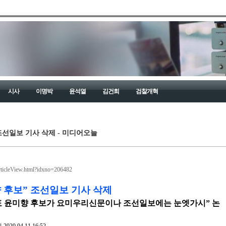
시사
이명박
윤석열
김건희
검찰개혁
조선일보 기사 삭제 - 미디어오늘
rticleView.html?idxno=206482
 후보” 조선일보 기사 삭제
표 윤미향 후보가 요미우리신문이나 조선일보에는 눈엣가시” 논