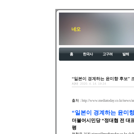
네오
홈
한국사
고구려
발해
“일본이 경계하는 윤미향 후보” 
시사
2020. 4. 14. 19:24
출처 :
http://www.mediatoday.co.kr/news/a
“일본이 경계하는 윤미향
더불어시민당 “정대협 전 대
평