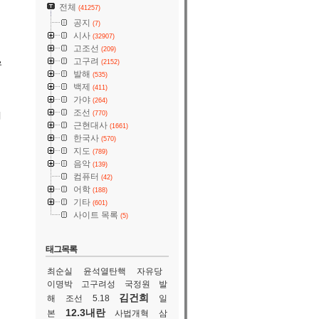
전체
(41257)
공지
(7)
시사
(32907)
고조선
(209)
고구려
(2152)
우
발해
(535)
백제
(411)
가야
(264)
조선
(770)
시
근현대사
(1661)
한국사
(570)
지도
(789)
음악
(139)
컴퓨터
(42)
어학
(188)
기타
(601)
사이트 목록
(5)
태그목록
최순실
윤석열탄핵
자유당
이명박
고구려성
국정원
발
김건희
해
조선
5.18
일
12.3내란
본
사법개혁
삼