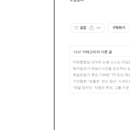
주장했다.
공감
구독하기
'
시사
' 카테고리의 다른 글
미래통합당 선대위 논평 소스는 어김
동아일보가 채널A 사건을 보도하는 방
독립운동가·후손 1544명 “TV조선·채
기자협회 “세월호 ‘보도 참사’ 사과드
‘막말 정치인’ 차명진 후보, 그를 키
,