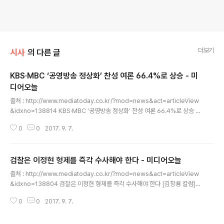
더보기
시사
의 다른 글
KBS·MBC ‘공영방송 정상화’ 찬성 여론 66.4%로 상승 - 미
디어오늘
글 내용
출처 : http://www.mediatoday.co.kr/?mod=news&act=articleView
&idxno=138814 KBS·MBC ‘공영방송 정상화’ 찬성 여론 66.4%로 상승 tb
s·리얼미터 조사, 전국 모든 지역·연령에서 ‘파업 공감’ 우세… 8월 말 미디어오
0
0
2017. 9. 7.
늘·에스티아이 조사보다 6%p 상승 강성원 기자 sejouri@mediatoday.co.
kr 2017년 09월 07일 목요일 KBS·MBC 구성원들이 지난 4일부터 언론적폐
청산과 공영방송 정상화를 위한 동시 총파업에 돌입한 가운데 파업 전보다 파업
검찰은 이정현 형제를 즉각 수사해야 한다 - 미디어오늘
후 공영방송 파업을 지지한다는 국민 여론이 더 높아진 것으로 나타났다. 리얼
글 내용
미터가 tbs 의뢰로 지난 6일 하루 동안 전국 19세 이상 성인 521명을 상대로
출처 : http://www.mediatoday.co.kr/?mod=news&act=articleView
설문한 결과 파업 중인 M..
&idxno=138804 검찰은 이정현 형제를 즉각 수사해야 한다 [김창룡 칼럼]
형은 공영방송 망치고 동생은 취업 청탁의혹까지 … 김창룡 인제대 신문방송학
0
0
2017. 9. 7.
과 교수 cykim0405@hanmail.net 2017년 09월 07일 목요일 박근혜 정
부에서 이정현 국회의원은 청와대 정무수석, 홍보수석 등 요직을 거치며 ‘박 대
통령의 복심’으로 불릴 정도로 위세를 떨쳤다. 그가 방송법을 위반한 혐의로 소