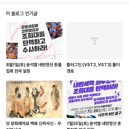
송을 당했으나 정치검찰은 수사를 하는 둥 마는 둥 지금껏 소식이 없다. 그런데
최근 이 의원의 친동생 이양현 YTN 콘텐츠제작팀 부국장이 한국항공우주산업
이 블로그 인기글
(KAI)에 자신의 조카를 부정하게 입사시켰다는 의혹이 제..
8월1일(토) 윤석열 내란청산 촛불
플러그인 (VST2, VST3) 폴더
집회 전국 일정
경로
당 장회태자묘 벽화 신라사신 - 우
7월25일(토) 윤석열 내란청산 촛