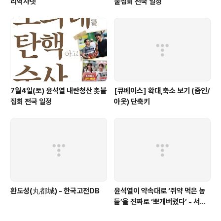
리역사넷
불집회 전국 일정
7월4일(토) 윤석열 내란청산 촛불
[큐베이스] 확대,축소 보기 (줌인/
집회 전국 일정
아웃) 단축키
환도성(丸都城) - 한국고전DB
윤석열이 약속대로 ‘쥐약 먹은 놈
들’을 진짜로 ‘뽀개버렸다’ - 서울
의소리