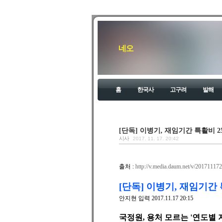
네오
홈
한국사
고구려
발해
[단독] 이병기, 재임기간 특활비 25억
시사
2017. 11. 17. 20:42
출처 :
http://v.media.daum.net/v/201711
[단독] 이병기, 재임기간 특
안지현 입력 2017.11.17 20:15
국정원, 용처 모르는 '연도별 