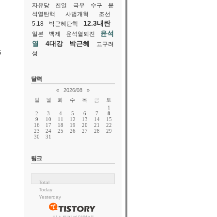
자유당
친일
극우
수구
윤
석열탄핵
사법개혁
조선
12.3내란
5.18
박근혜탄핵
윤석
일본
백제
윤석열퇴진
열
4대강
박근혜
고구려
5
성
달력
«
2026/08
»
실
일
월
화
수
목
금
토
1
2
3
4
5
6
7
8
9
10
11
12
13
14
15
16
17
18
19
20
21
22
23
24
25
26
27
28
29
30
31
링크
Total
Today
Yesterday