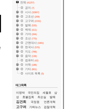
전체
(41257)
공지
(7)
시사
(32907)
고조선
(209)
고구려
(2152)
발해
(535)
백제
(411)
가야
(264)
조선
(770)
근현대사
(1661)
한국사
장
(570)
지도
(789)
음악
(139)
컴퓨터
(42)
어학
에
(188)
기타
(601)
사이트 목록
(5)
태그목록
이명박
국민의짐
세월호
삼
성
촛불집회
최순실
발해
김건희
국정원
언론개혁
고구려
가짜뉴스
검찰개혁