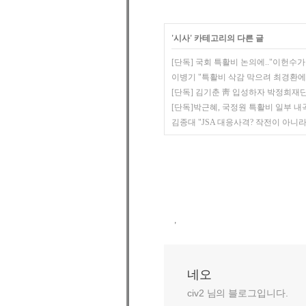
'
시사
' 카테고리의 다른 글
[단독] 국회 특활비 논의에.."이헌수가 '
이병기 "특활비 삭감 막으려 최경환에 현
[단독] 김기춘 靑 입성하자 박정희재단
[단독]박근혜, 국정원 특활비 일부 내곡
김종대 "JSA 대응사격? 작전이 아니라
,
네오
civ2 님의 블로그입니다.