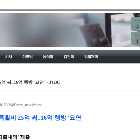
시사
이명박
윤석열
김건희
검찰개혁
 써..16억 행방 '묘연' - JTBC
17201539649?s=tv_news#none
활비 25억 써..16억 행방 '묘연'
지출내역' 제출