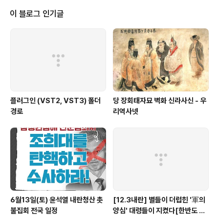
다. 언론사는 프리랜서 고용 남용이 가장 심각한 곳인데 자정 의지가 부족할 뿐
더러 과도한 법적 대응으로 프리랜서들을 괴롭힌다는 지적이다. 29일 오후 3시
이 블로그 인기글
서울 마포구 연남동 한 건물에서 열린 “방송..
플러그인 (VST2, VST3) 폴더
당 장회태자묘 벽화 신라사신 - 우
경로
리역사넷
6월13일(토) 윤석열 내란청산 촛
[12.3내란] 별들이 더럽힌 '軍의
불집회 전국 일정
양심' 대령들이 지켰다[한반도 리