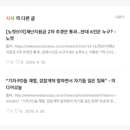
더보기
시사
의 다른 글
[노컷브이]재난지원금 2차 추경안 통과...반대 6인은 누구? -
노컷
글 내용
출처 : https://www.nocutnews.co.kr/news/5336760 [노컷브이]재난
지원금 2차 추경안 통과...반대 6인은 누구?CBS 노컷뉴스 이충현 기자 2020
-04-30 13:59 코로나19 관련 긴급재난지원금을 전국민에게 지급하기 위한
0
0
2020. 4. 30.
2차 추가경정예산안이 30일 자정을 넘어서야 국회 본의회를 통과했다. 재석 2
06인, 찬성 185인, 반대 6인, 기권 15인으로 통과한 가운데 반대표를 행사한
6인은 의원들은 모두 미래통합당 의원들이었다. 전날 반대표 행사를 예고했던
“기자·PD들 재벌, 검찰개혁 말하면서 자기들 일은 침묵” - 미
김무성 의원은 SNS를 통해 "경제가 이렇게 어려움에 빠진 상황에서 '긴급재난
지원금 전 국민 100% 지급'과 같은 포퓰리즘까지 더해지면 대한민국은 급격히
디어오늘
글 내용
나락으로 떨어질 수밖에 없다"고 주장했다. 또한 반대표를 던진..
출처 : http://www.mediatoday.co.kr/news/articleView.html?idxno=
206867 “기자·PD들 재벌, 검찰개혁 말하면서 자기들 일은 침묵”방송계 프리
랜서들, 증언대회에서 이재학 PD 거듭 호명… 비정규직 외면 언론사에 “사회적
1
0
2020. 4. 30.
약자에 관심? 자격 없다”손가영 기자 ya@mediatoday.co.kr 승인 2020.0
4.30 11:00 방송계 프리랜서의 노동자성을 다룬 집담회에서 “방송사·언론사
들은 사회적 약자 문제를 다룬다고 말할 자격 없다”는 강도 높은 비판이 쏟아졌