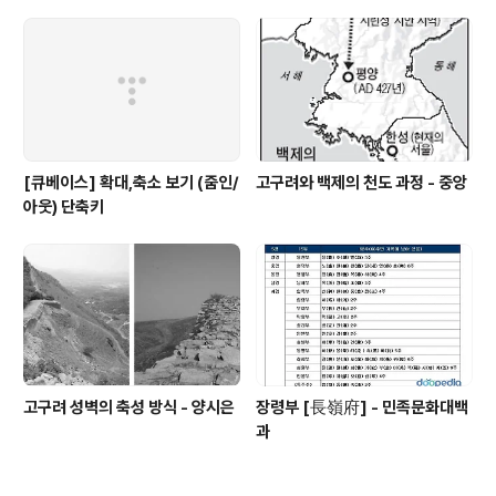
뷰] - 노컷
[큐베이스] 확대,축소 보기 (줌인/
고구려와 백제의 천도 과정 - 중앙
아웃) 단축키
고구려 성벽의 축성 방식 - 양시은
장령부 [長嶺府] - 민족문화대백
과