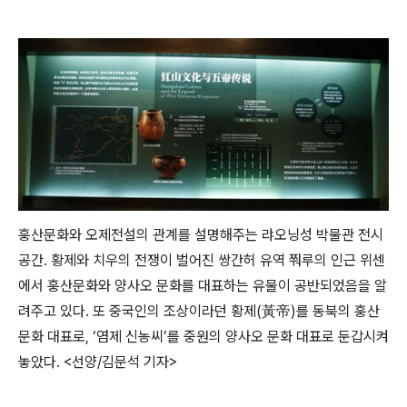
훙산문화와 오제전설의 관계를 설명해주는 랴오닝성 박물관 전시
공간. 황제와 치우의 전쟁이 벌어진 쌍간허 유역 쭤루의 인근 위센
에서 훙산문화와 양사오 문화를 대표하는 유물이 공반되었음을 알
려주고 있다. 또 중국인의 조상이라던 황제(黃帝)를 동북의 훙산
문화 대표로, ‘염제 신농씨’를 중원의 양사오 문화 대표로 둔갑시켜
놓았다. <선양/김문석 기자>