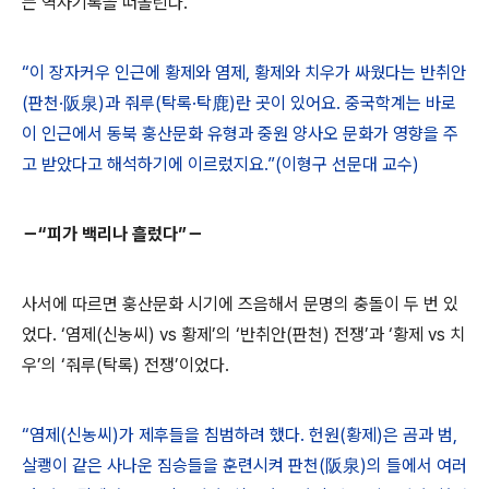
는 역사기록을 떠올린다.
“이 장자커우 인근에 황제와 염제, 황제와 치우가 싸웠다는 반취안
(판천·阪泉)과 줘루(탁록·탁鹿)란 곳이 있어요. 중국학계는 바로
이 인근에서 동북 훙산문화 유형과 중원 양사오 문화가 영향을 주
고 받았다고 해석하기에 이르렀지요.”(이형구 선문대 교수)
－“피가 백리나 흘렀다”－
사서에 따르면 훙산문화 시기에 즈음해서 문명의 충돌이 두 번 있
었다. ‘염제(신농씨) vs 황제’의 ‘반취안(판천) 전쟁’과 ‘황제 vs 치
우’의 ‘줘루(탁록) 전쟁’이었다.
“염제(신농씨)가 제후들을 침범하려 했다. 헌원(황제)은 곰과 범,
살쾡이 같은 사나운 짐승들을 훈련시켜 판천(阪泉)의 들에서 여러