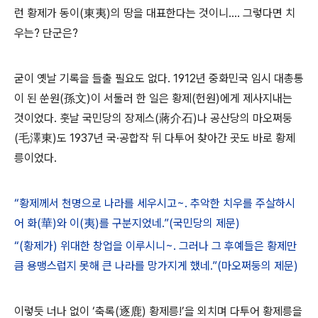
런 황제가 동이(東夷)의 땅을 대표한다는 것이니…. 그렇다면 치
우는? 단군은?
굳이 옛날 기록을 들출 필요도 없다. 1912년 중화민국 임시 대총통
이 된 쑨원(孫文)이 서둘러 한 일은 황제(헌원)에게 제사지내는
것이었다. 훗날 국민당의 장제스(蔣介石)나 공산당의 마오쩌둥
(毛澤東)도 1937년 국·공합작 뒤 다투어 찾아간 곳도 바로 황제
릉이었다.
“황제께서 천명으로 나라를 세우시고~. 추악한 치우를 주살하시
어 화(華)와 이(夷)를 구분지었네.”(국민당의 제문)
“(황제가) 위대한 창업을 이루시니~. 그러나 그 후예들은 황제만
큼 용맹스럽지 못해 큰 나라를 망가지게 했네.”(마오쩌둥의 제문)
이렇듯 너나 없이 ‘축록(逐鹿) 황제릉!’을 외치며 다투어 황제릉을