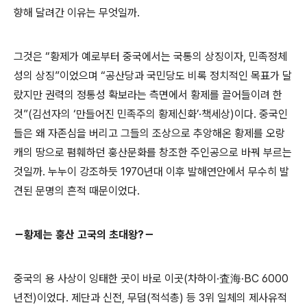
향해 달려간 이유는 무엇일까.
그것은 “황제가 예로부터 중국에서는 국통의 상징이자, 민족정체
성의 상징”이었으며 “공산당과 국민당도 비록 정치적인 목표가 달
랐지만 권력의 정통성 확보라는 측면에서 황제를 끌어들이려 한
것”(김선자의 ‘만들어진 민족주의 황제신화’·책세상)이다. 중국인
들은 왜 자존심을 버리고 그들의 조상으로 추앙해온 황제를 오랑
캐의 땅으로 폄훼하던 훙산문화를 창조한 주인공으로 바꿔 부르는
것일까. 누누이 강조하듯 1970년대 이후 발해연안에서 무수히 발
견된 문명의 흔적 때문이었다.
－황제는 훙산 고국의 초대왕?－
중국의 용 사상이 잉태한 곳이 바로 이곳(차하이·査海·BC 6000
년전)이었다. 제단과 신전, 무덤(적석총) 등 3위 일체의 제사유적