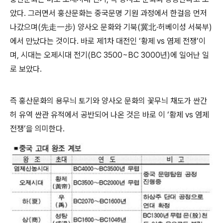
았다. 그러면서 훙산문화는 중국문명 기원 과정에서 한걸음 먼저
나갔으며(先走一步) 양사오 문화와 기북(冀北·허베이성 서북부)
에서 만났다는 것이다. 바로 제1차 대전인 ‘황제 vs 염제 전쟁’이
며, 시대는 오제시대 전기(BC 3500~BC 3000년)에 일어난 일
로 보았다.
즉 훙산문화의 용무늬 토기와 양사오 문화의 꽃무늬 채도가 싼간
허 유역 싼관 유적에서 공반되어 나온 것은 바로 이 ‘황제 vs 염제
전쟁’을 의미한다.