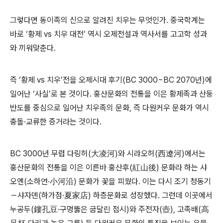
그렇다면 동이족의 신으로 알려진 치우는 무엇인가. 중국학계는
바로 ‘황제 vs 치우 대전’ 역시 오제전설과 역사서를 고고학 성과
와 끼워맞춘다.
즉 ‘황제 vs 치우’전을 오제시대 후기(BC 3000~BC 2070년)에
일어난 ‘사실’로 본 것이다. 훙산문화의 전통을 이은 황제족과 산둥
반도를 중심으로 일어난 치우족의 문화, 즉 다원커우 문화가 역시
충돌·교류한 증거라는 것이다.
BC 3000년 무렵 다링허(大凌河)와 시랴오허(西遼河)에서는
훙산문화의 전통을 이은 이른바 훙산후(紅山後) 문화라 하는 샤
오옌(소하연·小河沿) 문화가 꽃을 피웠다. 이는 다시 조기 청동기
－샤자뎬(하가점·夏家店) 하층문화로 성장했다. 그런데 이곳에서
누공두(鏤孔豆·구멍뚫은 굽달린 접시)와 주전자(壺), 고족배(高