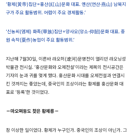
‘황제(黃帝)집단=훙산(紅山)문화 대표. 옌산(연산·燕山) 남북지
구가 주요 활동범위. 어렵이 주요 경제활동.’
‘신농씨(염제) 화족(華族)집단=양사오(앙소·仰韶)문화 대표. 중
원 속작(粟作)농업이 주요 활동범위.’
지난해 7월30일, 이른바 랴오허(遼河)문명전이 열리던 랴오닝성
박물관 전시실. ‘훙산문화와 오제전설’이라는 제목의 전시공간은
기자의 눈과 귀를 멎게 했다. 훙산문화 시대를 오제전설과 연결시
킨 것까지는 좋았는데, 중국인의 조상이라는 황제를 훙산문화 대
표로 ‘등록’한 것이었다.
－마오쩌둥도 찾은 황제릉－
참 이상한 일이었다. 황제가 누구인가. 중국인의 조상이 아닌가. 그