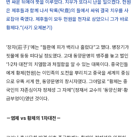
번 싸운 뒤에야 뜻을 이루었다. 치우가 또다시 난을 일으켰다. 헌원
은 제후들과 함께 나서 탁록(탁鹿)의 들에서 싸워 결국 치우를 사
로잡아 죽였다. 제후들이 모두 헌원을 천자로 삼았으니 그가 바로
황제다.”(사기 오제본기)
‘장자(莊子)’에는 “들판에 피가 백리나 흘렀다”고 했다. 병장기가
핏물에 둥둥 떠다닐 정도였다. 고대 동양문명의 맹주를 놓고 벌인
‘1·2차 대전’의 치열함과 처절함을 알 수 있는 대목이다. 중국인들
에게 황제(헌원)는 이민족의 도전을 뿌리치고 중국을 세계의 중심
으로 우뚝 서게 한, 동양문명의 창시자였다. 그야말로 “황제는 중
국인의 자존심이자 정체성 그 자체”(정재서 교수의 ‘동양신화’·황
금부엉이)였던 것이다.
－염제 vs 황제의 1차대전－