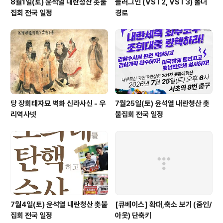
8월1일(토) 윤석열 내란청산 촛불
플러그인 (VST2, VST3) 폴더
집회 전국 일정
경로
당 장회태자묘 벽화 신라사신 - 우
7월25일(토) 윤석열 내란청산 촛
리역사넷
불집회 전국 일정
7월4일(토) 윤석열 내란청산 촛불
[큐베이스] 확대,축소 보기 (줌인/
집회 전국 일정
아웃) 단축키