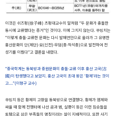
이것은 쉬즈펑(徐子峰) 츠펑대교수의 말처럼 “두 문화가 충돌한
동시에 교류했다는 증거”인 것이다. 이에 그치지 않는다. 쑤빙치는
“이렇게 충돌·교류한 문화는 다시 발해연안으로 올라가 그 유명한
훙산문화의 단(제단)·묘(신전)·무덤(총·적석총)으로 발전하여 전
성기를 이뤘다”고 결론을 내렸다.
“중국학계는 동북방과 중원문화의 충돌·교류 이후 훙산 고국(古
國)이 탄생했다고 보았지. 훙산 고국의 초대 왕은 ‘황제’라는 것이
고….”(이형구 교수)
쑤빙치 등은 황제의 고향을 동북방으로 연결했다. 황제가 염제와
싸울 때 함께 전쟁터에 나선 곰과 범, 살쾡이 등은 이런 짐승들을
토템으로 삼은 부족들의 명칭이라는 설이 지배적이다. 또한 사기