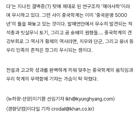
다’는 지나친 결벽증(?) 탓에 제대로 된 연구조차 ‘재야사학’이라
며 무시하고 있다. 그런 사이 중국학계는 이미 ‘중국문명 5000
년’의 틀을 짜놓고 있는 것이다. 발해연안에서 무수히 발견되는 적
석총과 빗살무늬 토기, 그리고 곰 숭배의 원형들…. 중국학계의 견
강부회로 그 역사가 황제의 역사라면, 치우와 단군, 그리고 웅녀 등
우리 민족의 흔적은 깡그리 무시되는 셈이다.
전설과 고고학 성과를 완벽하게 끼워 맞추는 중국학계의 움직임과
우리 학계의 무력함에 기자는 가슴이 탁 막혔다.
〈뉴허량·선양|이기환 선임기자 lkh@kyunghyang.com〉
〈경향닷컴|이다일 기자 crodail@khan.co.kr〉