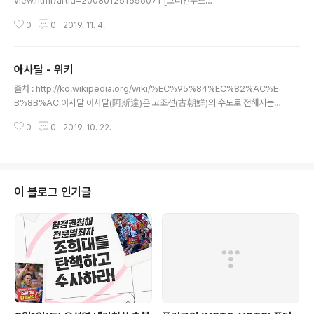
view.html?artid=200801251656071 [코리안루트를
찾아서] (17) 고조선과 청동기입력 : 2008.01.25 16:56
0
0
2019. 11. 4.
이형구 선문대교수가 뉴허량의 좐싼쯔 금자탑(피라미드)
유적에 대해 설명하고 있다. 여기서 청동기를 제작할 때 사
용한 것으로 보이는 도가니 잔편이 확인되었다. 그 연대는
아사달 - 위키
BC 3000년까지 올라갈 수 있가는 평가다. “기원전 200
글 내용
0년경에 중국의 요령(랴오닝), 러시아의 아무르강과 연해
출처 : http://ko.wikipedia.org/wiki/%EC%95%84%EC%82%AC%E
주 지역에서 들어온 덧띠새김무늬 토기문화가 앞선 빗살무
B%8B%AC 아사달 아사달(阿斯達)은 고조선(古朝鮮)의 수도로 전해지는
늬 토기 문화와 약 500년간 공존하다가 점차 청동기 시대
지명이다. 백악산아사달(白岳山阿斯達), 궁홀산(弓忽山), 금며달(今㫆達)
로 넘어간다. 이 때가 기원전 2000년경에서 기원전 1500
0
0
2019. 10. 22.
이라고도 한다. 《삼국유사》가 인용한 《고기(古記)》에 따르면, 단군이 평양성에
년경으로, 한반도 청동기 시대가..
고조선을 세웠다가 아사달로 도읍지를 옮겨서 약 1,500년간 나라를 다스렸으
며, 이후 기자(箕子)를 피해 도읍을 장당경으로 옮겼다고 한다. 아사달의 정확
한 위치는 알 수 없다. 개요 아사달(阿斯達)은 단군이 세운 고조선(古朝鮮)의
수도로 전해지고 있다. 《삼국유사》가 인용한 《위서》(魏書)에 따르면 아사달은
이 블로그 인기글
단군조선의 도읍지이며 아사달에 도읍하고 나라를 건국한 시기는 중국 신화 속
의 제왕..