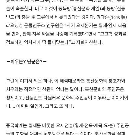
足杯·다리가 높은 그릇) 등 다원커우 문화의 특징을 보이는 유물
들이 속출한다. 바로 이것이 동북방(훙산문화 계열)과 동방(산둥
반도)의 충돌 및 교류에서 비롯되었다는 것이다. 궈다순(郭大順)
랴오닝성 문물연구소 연구원은 “사기 오제본기는 황제·염제 싸움
을 먼저, 황제·치우 싸움을 나중에 기록했다”면서 “고고학 성과를
검토하면 역사서가 딱 들어맞는다”고 자화자찬한다.
－치우는? 단군은?－
그런데 여기서 의문 하나. 이 해석대로라면 훙산문화의 창조자와
치우와는 직접적인 상관이 없다는 말이다. 훙산문화의 주인공은
황제이고, 산둥반도 다원커우 문화의 주인공이 치우라는 이야기이
니…. 어찌된 일인가. 그리고 또 하나.
중국학계는 황제를 비롯한 오제전설(황제·전욱·제곡·요·순) 주인공
들의 고향을 대체로 동북방으로 본다는 것이다. 훙산문화를 꽃피