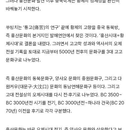
그러나 훙산문화 발견 이후 중국학계는 황제의 정체성을 완전히
바꿔놓기 시작한다.
쑤빙치는 ‘통고(痛苦)의 연구’ 끝에 황제의 고향을 중국 동북방,
즉 훙산문화의 본거지인 발해연안에서 찾은 것이다. ‘훙산시대=황
제시대’로 결론을 내렸다. 그러면서 고고학 성과와 역사서의 오제
전설 기록을 토대로 지금부터 5000년 전후의 문화구를 3대 고고
문화구로 나누었다.
즉 훙산문화의 동북문화구, 양사오 문화의 중원문화구, 그리고 다
원커우(대문구·大汶口) 문화의 동남연해문화구 등이다. 그리고
고대 전설상의 오제시대를 다시 전·후기로 나누었다. BC 3500~
BC 3000년전 시기를 전기, BC 3000년전~하나라 건국(BC 20
70년) 이전을 후기로 각각 구분했다.
훙산문화는 바로 오제시대 전기, 즉 양사오 문화와 상응한다고 보