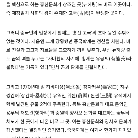
을 핵심으로 하는 훙산문화가 창조된 곳(뉴허량)도 바로 이곳이다.
즉 제정일치 사회의 왕이 존재한 고국(古國)이 탄생한 곳이다.
그러니 중국인의 입장에서 황제는 ‘훙산 고국’의 초대 왕일 수밖에
없는 것이다. 처음엔 크게 당황했던 중국학계는 정신을 차린다. 바
로 전설과 고고학 자료들을 교묘하게 끼워 맞춘다. 우선 뉴허량 출
토 곰의 뼈를 두고는 “사마천의 사기에 ‘황제는 유웅씨(有熊氏)라
불렀다’는 기록이 있다”면서 곰과 황제를 연결시킨다.
그리고 1970년대 말 허베이성(河北省) 장자커우(張家口) 지구
쌍간허(상건하·桑乾河) 유역인 위센(蔚縣) 싼관(三關) 유적에서
함께 발견된 유물 2점에 주목한다. 동북 훙산문화의 대표 문양인
용무늬 채도관(항아리)과 중원의 양사오 문화를 대표하는 꽃무늬
채도가 한 곳에서 나온 바로 그 곳. 이는 훙산문화와 양사오 문화가
접변했다는 결정적인 증거였다. 중국학계는 여기서 한가지 재미있