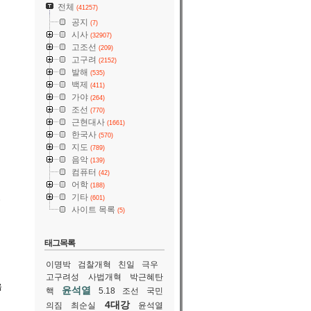
전체
(41257)
공지
(7)
시사
(32907)
고조선
(209)
고구려
(2152)
발해
(535)
백제
(411)
가야
(264)
조선
(770)
근현대사
(1661)
한국사
(570)
지도
(789)
음악
(139)
컴퓨터
(42)
어학
(188)
기타
는
(601)
사이트 목록
(5)
태그목록
의
이명박
검찰개혁
친일
극우
고구려성
사법개혁
박근혜탄
옮
윤석열
핵
5.18
조선
국민
인
4대강
의짐
최순실
윤석열