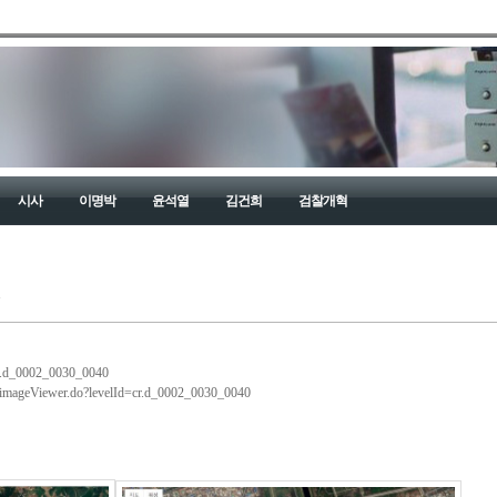
시사
이명박
윤석열
김건희
검찰개혁
넷
.cr.d_0002_0030_0040
er/imageViewer.do?levelId=cr.d_0002_0030_0040