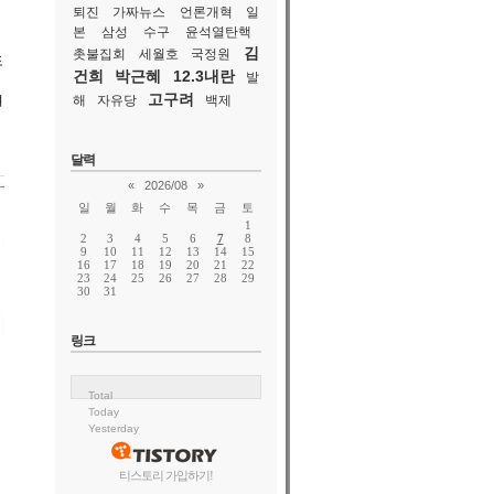
퇴진
가짜뉴스
언론개혁
일
본
삼성
수구
윤석열탄핵
김
촛불집회
세월호
국정원
도
건희
박근혜
12.3내란
발
고구려
려
해
자유당
백제
달력
«
2026/08
»
일
월
화
수
목
금
토
1
2
3
4
5
6
7
8
9
10
11
12
13
14
15
16
17
18
19
20
21
22
23
24
25
26
27
28
29
30
31
링크
Total
Today
Yesterday
티스토리 가입하기!