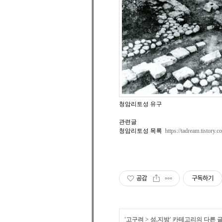
청암리토성 유구
관련글
청암리토성 목록
https://tadream.tistory.
공감
구독하기
'
고구려
>
성,지방
' 카테고리의 다른 