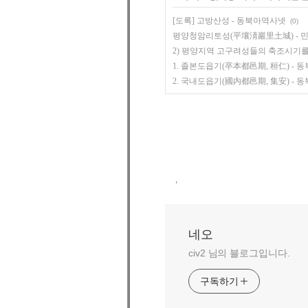
[도록] 고방산성 - 동북아역사넷
(0)
평양청암리토성(平壤淸巖里土城) -
2) 평양지역 고구려성들의 축조시기를
1. 졸본도읍기(卒本都邑期, 桓仁) -
2. 국내도읍기(國内都邑期, 集安) -
,
네오
civ2 님의 블로그입니다.
구독하기