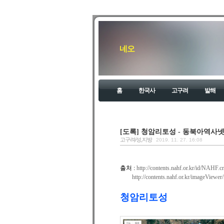
네오
홈
한국사
고구려
발해
[도록] 청암리토성 - 동북아역사
고구려/성,지방
2019. 11. 27. 16:08
출처 :
http://contents.nahf.or.kr/id/NAHF
http://contents.nahf.or.kr/imageView
청암리토성