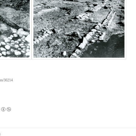
com/30214
글