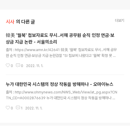
더보기
시사
의 다른 글
韓美 '월북' 첩보자료도 무시..서해 공무원 순직 인정 연금·보
상금 지급 논란 - 서울의소리
글 내용
출처 : https://www.amn.kr/42641 韓美 '월북' 첩보자료도 무시..서해 공무
원 순직 인정 연금·보상금 지급 논란검찰 "SI 첩보에 나왔다고 '월북' 확정 못 한
다"..네티즌 "미군도 압수수색해라 검사XX들아"정현숙 | 기사입력 2022/10/2
0
0
2022. 11. 1.
9 [09:14] "이젠 미군 합동 첩보 자료도 못믿겠다니 친미 보수정권 맞아?" 서
해 피격 공무원 고 이대준씨의 前 부인 권영미씨와 형 이래진씨가 지난 6월29
일 오후 서울 중앙지검 앞에서 입장문을 읽고 있다. 연합뉴스 윤석열 정부가 지
누가 대한민국 시스템의 정상 작동을 방해하나 - 오마이뉴스
난 2020년 서해에서 북한군에 피격된 해양수산부 소속으로 어업지도선을 탔
글 내용
던 고 이대준씨를 순직자로 처리했다. 한미 연합 SI 첩보에 '월북' 정황이 드러났
출처 : http://www.ohmynews.com/NWS_Web/View/at_pg.aspx?CN
는데도 이씨의 유족은 순직유족연금과 순진유족보상금을 받을..
TN_CD=A0002876639 누가 대한민국 시스템의 정상 작동을 방해하나 윤
대통령 약속과 다른 행안부 장관의 발언... 국민이 진정한 자유 누릴 수 있길 22.
0
1
2022. 11. 1.
10.31 17:57 l 최종 업데이트 22.10.31 18:39 l 장에스더(echang0331) ▲
핼러윈 축제가 열리던 서울 용산구 이태원에서 29일 밤 10시22분경 대규모 압
사사고가 발생해 1백여명이 사망하고 다수가 부상을 당하는 참사가 발생했다.
현장에서 구급대원들이 부상자들을 돌보고 있다. ⓒ 권우성 "이게 무슨 나라