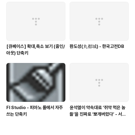
[큐베이스] 확대,축소 보기 (줌인/
환도성(丸都城) - 한국고전DB
아웃) 단축키
Fl Studio - 피아노 롤에서 자주
윤석열이 약속대로 ‘쥐약 먹은 놈
쓰는 단축키
들’을 진짜로 ‘뽀개버렸다’ - 서울
의소리