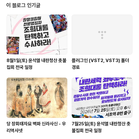
야!?" 30일 아침, 남편의 가시 돋친 외마디에 잠이 깼다. 좀처럼 화를 내지 않는
이 블로그 인기글
남편의 그 말은 토요일 밤 이태원..
8월1일(토) 윤석열 내란청산 촛불
플러그인 (VST2, VST3) 폴더
집회 전국 일정
경로
당 장회태자묘 벽화 신라사신 - 우
7월25일(토) 윤석열 내란청산 촛
리역사넷
불집회 전국 일정