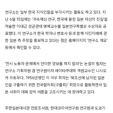
연구소는 일부 한국 지식인들을 부각시키는 활동도 하고 있다. 지
난 6월 15일에는 '귀속재산 연구, 한국에 묻힌 일본 자산의 진실'을
저술한 이대근 성균관대 명예교수를 일본연구특별상 수상자로 공
표했다. 이 연구소가 한국 학자나 변호사 등과 함께 식민지배에 관
한 일본 측 주장을 홍보하고 있다는 점은 홈페이지의 '연구소 개요'
등에서 확인할 수 있다.
'전시 노동자 문제에서 안이한 양보를 하지 말라'는 논설의 필자는
연구소 기획위원 겸 연구원이자 레이타쿠대학 객원교수인 니시오
카 쓰토무다. 1956년생인 이 극우 학자는 '북조선에 납치된 일본
인을 구출하기 위한 전국협의회(구출회)' 회장으로 활동하면서 일
본 사회의 대북 압박 여론을 고조시키는 데 참여하고 있다.
주한일본대사관 전문조사원, 현대코리아연구원 연구원과 도쿄기