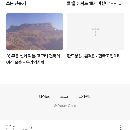
쓰는 단축키
들’을 진짜로 ‘뽀개버렸다’ - 서울
의소리
3) 주몽 신화로 본 고구려 건국의
환도성(丸都城) - 한국고전DB
여러 모습 - 우리역사넷
의안내
티스토리
로그인
고객센터
© Daum Corp.
0
0