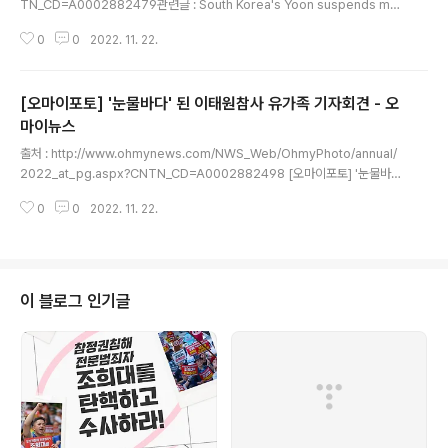
TN_CD=A0002882479관련글 : South Korea's Yoon suspends me
dia briefing amid row over banning broadcaster - reuters http://b
0
0
2022. 11. 22.
it.ly/3ACGMslS. Korea’s leader suspends Q&A with reporters am
id media row - ap http://bit.ly/3V8bAsW '대통령 출근길 문답 중단' 보
도한 외신들이 품은 의문AP통신·로이터 등 관련 보도... '윤 대통령 비속어 발언
[오마이포토] '눈물바다' 된 이태원참사 유가족 기자회견 - 오
진의 정리 안 됐다' 지적도22.11.22 11:57 l 최종 업데이트 22.11.22 12:58 l
신상호..
마이뉴스
글 내용
출처 : http://www.ohmynews.com/NWS_Web/OhmyPhoto/annual/
2022_at_pg.aspx?CNTN_CD=A0002882498 [오마이포토] '눈물바
다' 된 이태원참사 유가족 기자회견등록 22.11.22 12:37 l 수정 22.11.22 13:
0
0
2022. 11. 22.
51 l 권우성(kws21) [오마이포토] ⓒ 공동취재사진 이태원 참사 희생자 이민
아씨의 아버지가 22일 오전 서울 서초구 서초동 민주사회를 위한 변호사 모임
대회의실에서 열린 '10·29 이태원 참사' 유가족 입장발표 기자회견에서 눈물을
닦고 있다. 이날 기자회견 주최측은 현장을 찾은 기자들에게 "유가족 얼굴과 영
정사진에 모자이크를 하지 않아도 된다"라고 안내했다. 이태원 참사 유가족들이
이 블로그 인기글
22일 오전 서울 서초구 민주사회를 위한..