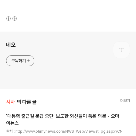
(새창열림)
로그 정보
네오
구독하기
더보기
시사
의 다른 글
'대통령 출근길 문답 중단' 보도한 외신들이 품은 의문 - 오마
이뉴스
글 내용
출처 : http://www.ohmynews.com/NWS_Web/View/at_pg.aspx?CN