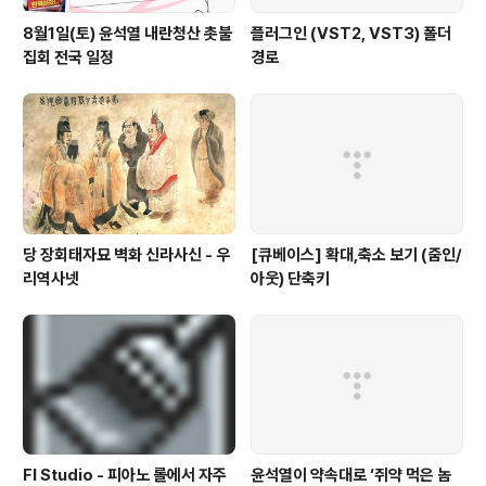
8월1일(토) 윤석열 내란청산 촛불
플러그인 (VST2, VST3) 폴더
집회 전국 일정
경로
당 장회태자묘 벽화 신라사신 - 우
[큐베이스] 확대,축소 보기 (줌인/
리역사넷
아웃) 단축키
Fl Studio - 피아노 롤에서 자주
윤석열이 약속대로 ‘쥐약 먹은 놈