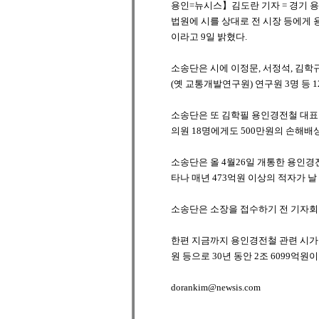
용인=뉴시스】김도란 기자 = 경기 
법원에 시를 상대로 전 시장 등에게
이라고 9일 밝혔다.
소송단은 시에 이정문, 서정석, 김학
(옛 교통개발연구원) 연구원 3명 등
소송단은 또 김학필 용인경전철 대표이
의원 18명에게도 500만원의 손해배
소송단은 올 4월26일 개통한 용인경
타나 매년 473억원 이상의 적자가 날
소송단은 소장을 접수하기 전 기자회
한편 지금까지 용인경전철 관련 시가 
원 등으로 30년 동안 2조 6099억원
dorankim@newsis.com