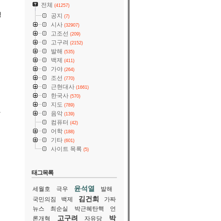
전체
(41257)
정
공지
(7)
시사
(32907)
고조선
(209)
고구려
(2152)
발해
(535)
백제
(411)
가야
(264)
조선
(770)
근현대사
(1661)
한국사
(570)
지도
(789)
나
음악
(139)
컴퓨터
(42)
어학
(188)
기타
(601)
사이트 목록
(5)
태그목록
윤석열
세월호
극우
발해
김건희
국민의짐
백제
가짜
뉴스
최순실
박근혜탄핵
언
고구려
박
론개혁
자유당