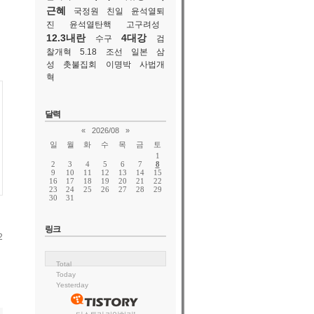
근혜
국정원
친일
윤석열퇴
진
윤석열탄핵
고구려성
12.3내란
4대강
수구
검
찰개혁
5.18
조선
일본
삼
성
촛불집회
이명박
사법개
혁
달력
«
2026/08
»
일
월
화
수
목
금
토
1
2
3
4
5
6
7
8
9
10
11
12
13
14
15
16
17
18
19
20
21
22
23
24
25
26
27
28
29
30
31
링크
2
Total
Today
Yesterday