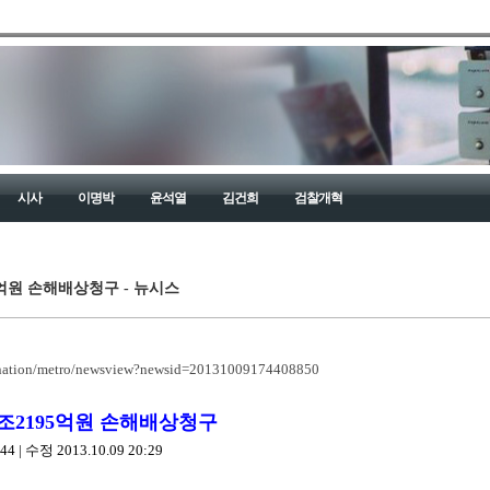
시사
이명박
윤석열
김건희
검찰개혁
억원 손해배상청구 - 뉴시스
y/nation/metro/newsview?newsid=20131009174408850
조2195억원 손해배상청구
4 | 수정 2013.10.09 20:29