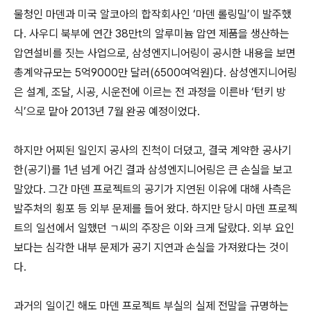
물청인 마덴과 미국 알코아의 합작회사인 ‘마덴 롤링밀’이 발주했
다. 사우디 북부에 연간 38만t의 알루미늄 압연 제품을 생산하는
압연설비를 짓는 사업으로, 삼성엔지니어링이 공시한 내용을 보면
총계약규모는 5억9000만 달러(6500여억원)다. 삼성엔지니어링
은 설계, 조달, 시공, 시운전에 이르는 전 과정을 이른바 ‘턴키 방
식’으로 맡아 2013년 7월 완공 예정이었다.
하지만 어찌된 일인지 공사의 진척이 더뎠고, 결국 계약한 공사기
한(공기)를 1년 넘게 어긴 결과 삼성엔지니어링은 큰 손실을 보고
말았다. 그간 마덴 프로젝트의 공기가 지연된 이유에 대해 사측은
발주처의 횡포 등 외부 문제를 들어 왔다. 하지만 당시 마덴 프로젝
트의 일선에서 일했던 ㄱ씨의 주장은 이와 크게 달랐다. 외부 요인
보다는 심각한 내부 문제가 공기 지연과 손실을 가져왔다는 것이
다.
과거의 일이긴 해도 마덴 프로젝트 부실의 실제 전말을 규명하는