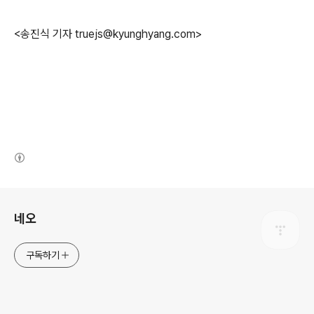
<송진식 기자 truejs@kyunghyang.com>
(새창열림)
로그 정보
네오
구독하기