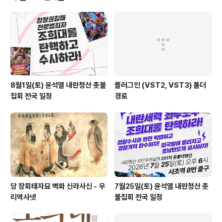
였다. 친노종북은 일종의 ‘변형된 인종주의’(박권일)의 일..
8월1일(토) 윤석열 내란청산 촛불
플러그인 (VST2, VST3) 폴더
집회 전국 일정
경로
당 장회태자묘 벽화 신라사신 - 우
7월25일(토) 윤석열 내란청산 촛
리역사넷
불집회 전국 일정