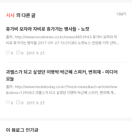
더보기
시사
의 다른 글
휴가비 모자라 자비로 휴가가는 병사들 - 노컷
글 내용
출처 : http://www.nocutnews.co.kr/news/4853943 휴가비 모자라 자
비로 휴가가는 병사들 2017-09-27 10:21CBS 노컷뉴스 안성용 기자 선박
비 16년 동안 그대로…휴가비 외에 최고 7만원 이상 추가로 들어 (사진=스마트
0
0
2017. 9. 27.
이미지 제공/자료사진) 군 장병 휴가비에 포함되는 선박비가 16년 동안 인상되
지 않아 일부 병사들의 경우 지급되는 휴가비 외에 자비를 쓰고 있는 것으로 나
타났다. 국회 국방위원회 소속 민주당 우상호 의원이 국방부로부터 제출받은 자
괴벨스가 되고 싶었던 이명박·박근혜 스피커, 변희재 - 미디어
료에 따르면 병사 휴가비 중 도서지역에 근무하는 병사들에게 지급되는 선박비
는 지난 2002년부터 16년간 인상되지 않고 있다. 예를 들어 백령도에 근무하
오늘
글 내용
는 병사들에게 지급되는 선박비의 경우 2002년 이후 4만3천2백원이 지급..
출처 : http://www.mediatoday.co.kr/?mod=news&act=articleView
&idxno=139083 괴벨스가 되고 싶었던 이명박·박근혜 스피커, 변희재 계속
되는 패소에도 친노·종북 프레임 반복하며 공론장 퇴행시켜 가짜뉴스 유포하며
0
0
2017. 9. 27.
여론조작 나섰던 ‘유사언론인’, 변희재 뿐일까 정철운 기자 pierce@mediato
day.co.kr 2017년 09월 27일 수요일 부정하기 힘들다. ‘친노종북’. 많은 사
람들이 변희재씨를 무시했지만 그의 프레임을 벗어나진 못했다. 2009년 노무
현 전 대통령 서거를 기점으로 이명박정부 국가정보원이 설계하고 변희재씨가
유포했던 친노종북 프레임은 한 때 이명박·박근혜정부를 관통하는 강력한 무기
이 블로그 인기글