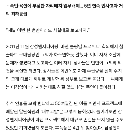
ㆍ폭언·욕설에 부당한 자리배치·업무배제… 5년 연속 인사고과 거
의 최하등급
“제발 이번 한 번만이라도 사실대로 보고하자.”
2011년 11월 삼성엔지니어링 ‘마덴 롤링밀 프로젝트’ 회의에서 철
골파트 구매담당인 ㄱ씨가 하소연하듯 말했다. 이미 자재 조달에
문제가 생겼다고 보고하길 여러 차례, 상사들은 번번이 ㄱ씨의 의
견을 묵살한 터였다. 상사들은 이번에도 자재 수급량을 실제 수치
와 크게 다르게 허위로 계상한 뒤 상부로 보고를 올렸다. ㄱ씨에게
는 어김없이 “왜 시키는대로 하질 않느냐”는 폭언이 돌아왔다.
추석 연휴를 꼬박 반납하고 50여일간 단 이틀 쉬면서 프로젝트에
매달린 말단직원의 ‘내부고발’은 그렇게 묻혀갔다. 돌이켜보면 삼
성엔지니어링이 마덴 프로젝트에서 대규모 손실을 보지 않을 수도
있었던 기회였을지 모른다. 후폭풍은 4년 뒤 찾아왔다. 삼성엔지