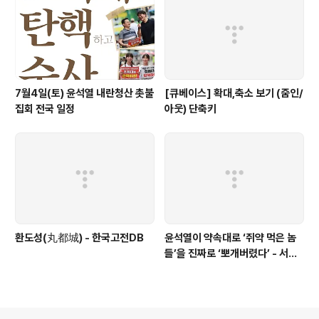
7월4일(토) 윤석열 내란청산 촛불
[큐베이스] 확대,축소 보기 (줌인/
집회 전국 일정
아웃) 단축키
환도성(丸都城) - 한국고전DB
윤석열이 약속대로 ‘쥐약 먹은 놈
들’을 진짜로 ‘뽀개버렸다’ - 서울
의소리