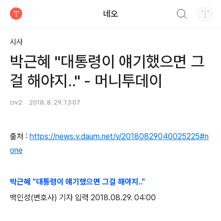
검색하기
네오
티스토리
시사
박근혜 "대통령이 얘기했으면 그
걸 해야지.." - 머니투데이
civ2
2018. 8. 29. 13:07
출처 :
https://news.v.daum.net/v/20180829040025225#n
one
박근혜 "대통령이 얘기했으면 그걸 해야지.."
백인성(변호사) 기자 입력 2018.08.29. 04:00