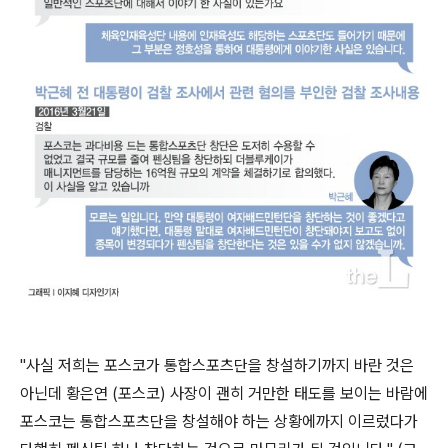
"사실 저희는 포스코가 통합스포츠단을 창설하기까지 바란 것은
아닌데 황은연 (포스코) 사장이 괜히 거만한 태도를 보이는 바람에
포스코는 통합스포츠단을 창설해야 하는 상황에까지 이르렀다가