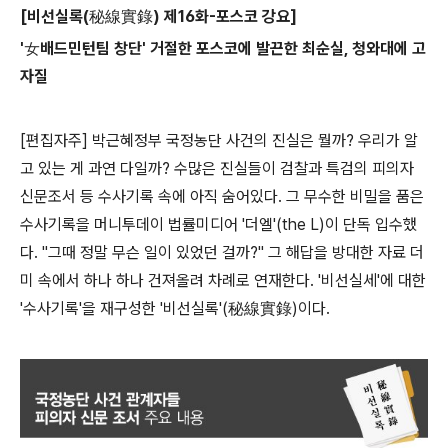
[비선실록(秘線實錄) 제16화-포스코 강요]
'女배드민턴팀 창단' 거절한 포스코에 발끈한 최순실, 청와대에 고
자질
[편집자주] 박근혜정부 국정농단 사건의 진실은 뭘까? 우리가 알
고 있는 게 과연 다일까? 수많은 진실들이 검찰과 특검의 피의자
신문조서 등 수사기록 속에 아직 숨어있다. 그 무수한 비밀을 품은
수사기록을 머니투데이 법률미디어 '더엘'(the L)이 단독 입수했
다. "그때 정말 무슨 일이 있었던 걸까?" 그 해답을 방대한 자료 더
미 속에서 하나 하나 건져올려 차례로 연재한다. '비선실세'에 대한
'수사기록'을 재구성한 '비선실록'(秘線實錄)이다.