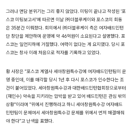
그러나 면담 분위기는 그리 좋지 않았다. 미팅이 끝나고 작성된 '포
스코 미팅보고서'에 따르면 이날 ㈜더블루케이와 포스코의 회동
은 35분간 이뤄졌다. 회의에서 ㈜더블루케이 측은 여자배드민턴
단 창단을 제안하며 운영에 약 46억원이 소요된다고 설명했다. 포
스코는 일언지하에 거절했다. 여력이 없다는 게 요지였다. 당시 포
스코는 창사 이래 처음으로 적자를 기록하고 있었다.
황 사장은 "포스코 계열사 세아창원특수강에 여자배드민턴팀이 운
영 중인데, 이를 매각할 당시 1년 후 다시 포스코가 인수한다는 조
건이 붙어있었다. 세아창원특수강과 대한배드민턴협회장으로부터
(재인수) 약속을 지키라는 압박을 받고 있어 배드민턴은 관심 밖의
상황"이라며 "위에서 진행하라고 하니 세아창원특수강 여자배드
민턴팀이 문제여서 세아창원특수강 문제를 위에서 먼저 해결해줘
야 한다"고 난색을 표했다.