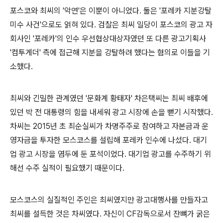
포스코와 최씨의 '악연'은 이뿐이 아니었다. 둘은 '포레카 지분강탈
미수 사건'으로도 얽혀 있다. 검찰은 최씨 일당이 포스코의 광고 자
회사인 '포레카'의 인수 우선협상대상자였던 또 다른 광고기획사
'컴투게더' 측에 접근해 지분을 강탈하려 했다는 혐의로 이들을 기
소했다.
최씨와 긴밀한 관계였던 '문화계 황태자' 차은택씨는 최씨 배후에
있던 박 전 대통령의 힘을 내세워 광고 시장에 손을 뻗기 시작했다.
차씨는 2015년 초 최순실씨가 차명주주로 참여하고 자본금과 운
영자금을 투자한 모스코스를 설립해 포레카 인수에 나섰다. 대기
업 광고 시장을 염두에 둔 포석이었다. 대기업 광고를 수주하기 위
해선 수주 실적이 필요했기 때문이다.
모스코스의 실질적인 주인은 최씨였지만 광고대행사를 만들자고
최씨를 설득한 것은 차씨였다. 자신이 CF감독으로서 잔뼈가 굵은