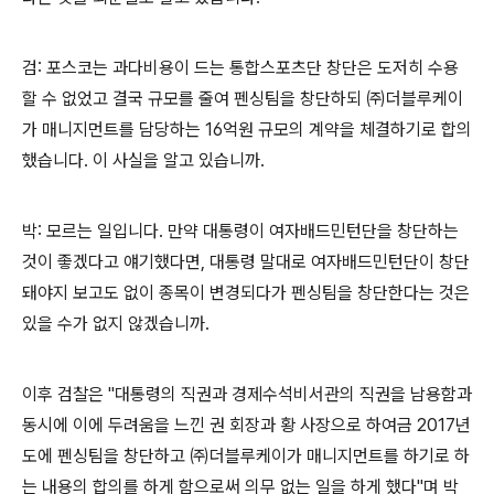
검: 포스코는 과다비용이 드는 통합스포츠단 창단은 도저히 수용
할 수 없었고 결국 규모를 줄여 펜싱팀을 창단하되 ㈜더블루케이
가 매니지먼트를 담당하는 16억원 규모의 계약을 체결하기로 합의
했습니다. 이 사실을 알고 있습니까.
박: 모르는 일입니다. 만약 대통령이 여자배드민턴단을 창단하는
것이 좋겠다고 얘기했다면, 대통령 말대로 여자배드민턴단이 창단
돼야지 보고도 없이 종목이 변경되다가 펜싱팀을 창단한다는 것은
있을 수가 없지 않겠습니까.
이후 검찰은 "대통령의 직권과 경제수석비서관의 직권을 남용함과
동시에 이에 두려움을 느낀 권 회장과 황 사장으로 하여금 2017년
도에 펜싱팀을 창단하고 ㈜더블루케이가 매니지먼트를 하기로 하
는 내용의 합의를 하게 함으로써 의무 없는 일을 하게 했다"며 박