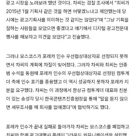
광고 시장을 노려보려 했던 것이다. 차씨는 검찰 조사에서 "최씨가
2015년 1월 기획사 같은 것을 하면 어떻겠느냐고 제안했는데 당
시에는 광고기획사를 의미하는 것 같지는 않았다"며 "그냥 기획을
잘하는 사람들을 모았으면 좋겠다고 얘기해서 디지털 광고전문대
행사를 해보자고 의견을 모았다"고 진술했다.
그러나 모스코스가 포레카 인수 우선협상대상자로 선정되지 못하
면서 차씨의 계획에 차질이 빚어졌다. 그러자 차씨와 최씨는 안종
범 수석을 동원해 포레카 인수의 우선협상대상자로 선정된 컴투게
더 측에 인수 포기를 종용했고 이 역시 성공하지 못하자 포레카 지
분을 요구했다. 차씨는 이 과정에서 한상규 컴투게더 대표와 친분
이 있는 송성각 당시 한국콘텐츠진흥원장을 통해 "말을 듣지 않으
면 세무조사를 해 회사를 없애겠다"며 협박하기도 했다.
포레카 인수가 끝내 실패로 돌아가자 차씨는 모스코스를 폐업하고
최씨와 함께 광고대행사 플레이그라운드 커뮤니케이션을 설립했