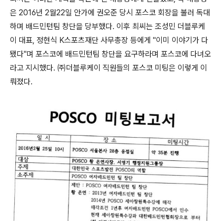
은 2016년 2월22일 안가에 권오준 당시 포스코 회장을 불러 독대
하며 배드민턴팀 창단을 당부했다. 이후 최씨는 조성민 더블루케
이 대표, 정현식 K스포츠재단 사무총장 등에게 "이미 이야기가 다
됐다"며 포스코에 배드민턴팀 창단을 요구하라며 포스코에 다녀오
라고 지시했다. ㈜더블루케이 직원들의 포스코 미팅은 이렇게 이
뤄졌다.