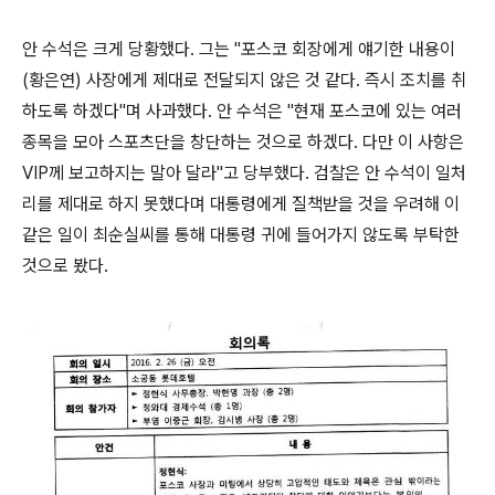
안 수석은 크게 당황했다. 그는 "포스코 회장에게 얘기한 내용이
(황은연) 사장에게 제대로 전달되지 않은 것 같다. 즉시 조치를 취
하도록 하겠다"며 사과했다. 안 수석은 "현재 포스코에 있는 여러
종목을 모아 스포츠단을 창단하는 것으로 하겠다. 다만 이 사항은
VIP께 보고하지는 말아 달라"고 당부했다. 검찰은 안 수석이 일처
리를 제대로 하지 못했다며 대통령에게 질책받을 것을 우려해 이
같은 일이 최순실씨를 통해 대통령 귀에 들어가지 않도록 부탁한
것으로 봤다.