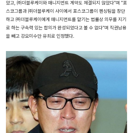
았고, ㈜더블루케이와 매니지먼트 계약도 체결되지 않았다"며 "포
스코그룹과 ㈜더블루케이 사이에서 포스코그룹이 펜싱팀을 창단
하고 ㈜더블루케이에게 매니지먼트를 맡기는 법률상 의무를 지기
로 하는 구속력 있는 합의가 완성되었다고 볼 수 없다"며 직권남용
을 빼고 강요미수만 유죄로 인정했다.