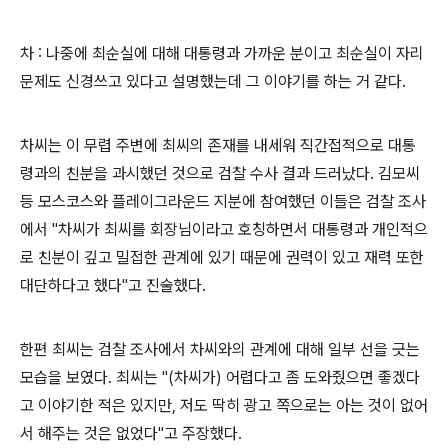
차 : 나중에 최순실에 대해 대통령과 가까운 분이고 최순실이 자리
문제도 신경쓰고 있다고 설명했는데 그 이야기를 하는 거 같다.
차씨는 이 무렵 주변에 최씨의 존재를 내세워 직간접적으로 대통
령과의 친분을 과시했던 것으로 검찰 수사 결과 드러났다. 김모씨
등 모스코스와 플레이그라운드 지분에 참여했던 이들은 검찰 조사
에서 "차씨가 최씨를 회장님이라고 호칭하면서 대통령과 개인적으
로 친분이 깊고 밀접한 관계에 있기 때문에 권력이 있고 재력 또한
대단하다고 했다"고 진술했다.
한편 최씨는 검찰 조사에서 차씨와의 관계에 대해 일부 선을 긋는
모습을 보였다. 최씨는 "(차씨가) 어렵다고 좀 도와줬으면 좋겠다
고 이야기한 적은 있지만, 저도 딱히 광고 쪽으로는 아는 것이 없어
서 해주는 것은 없었다"고 주장했다.