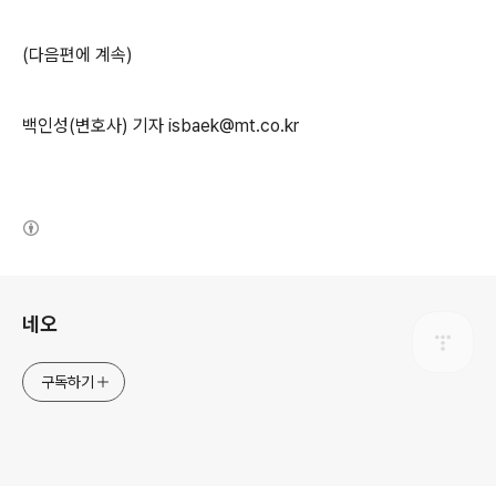
(다음편에 계속)
백인성(변호사) 기자 isbaek@mt.co.kr
(새창열림)
로그 정보
네오
구독하기