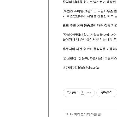
준치의 15배를 웃도는 방사선이 측정된
[하인즈 슈미탈/그린피스 독일사무소 방
가 확인됐습니다. 제염을 진행한 바로 
원전 주변 성화 봉송로에 대해 집중 제
[주영수/한림대학교 사회의학교실 교수 
들어가서 내부에 쌓여서 생기는 내부 피
후쿠시마 재건 홍보에 올림픽을 이용하
(영상편집 : 정용화, 화면제공 : 그린피
박찬범 기자cbcb@sbs.co.kr
공감
구독하기
'
시사
' 카테고리의 다른 글