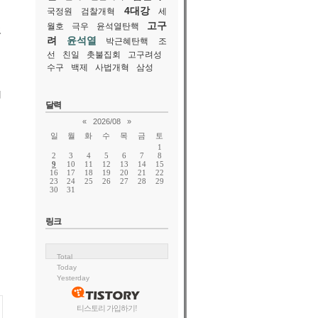
4대강
국정원
검찰개혁
세
고구
월호
극우
윤석열탄핵
도
려
윤석열
박근혜탄핵
조
선
친일
촛불집회
고구려성
수구
백제
사법개혁
삼성
에
달력
«
2026/08
»
일
월
화
수
목
금
토
1
2
3
4
5
6
7
8
9
10
11
12
13
14
15
16
17
18
19
20
21
22
23
24
25
26
27
28
29
30
31
링크
Total
Today
Yesterday
티스토리 가입하기!