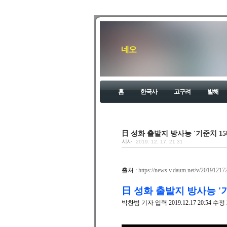
네오
홈
한국사
고구려
발해
日 성화 출발지 방사능 '기준치 15배
시사
2019. 12. 17. 21:31
출처 :
https://news.v.daum.net/v/201912
日 성화 출발지 방사능 '기
박찬범 기자 입력 2019.12.17 20:54 수정 20