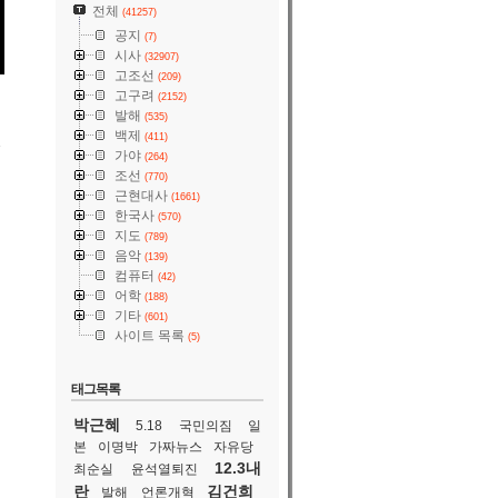
전체
(41257)
공지
(7)
시사
(32907)
고조선
(209)
고구려
(2152)
발해
(535)
백제
(411)
속
가야
(264)
조선
(770)
근현대사
(1661)
한국사
(570)
지도
(789)
음악
(139)
컴퓨터
(42)
어학
(188)
기타
(601)
사이트 목록
(5)
태그목록
박근혜
5.18
국민의짐
일
본
이명박
가짜뉴스
자유당
12.3내
최순실
윤석열퇴진
란
김건희
발해
언론개혁