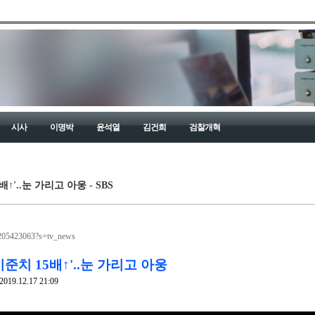
시사
이명박
윤석열
김건희
검찰개혁
↑'..눈 가리고 아웅 - SBS
17205423063?s=tv_news
준치 15배↑'..눈 가리고 아웅
19.12.17 21:09