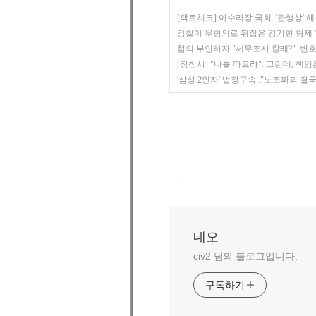
[팩트체크] 아수라장 국회..'관행상' 해온
검찰이 무혐의로 뒤집은 김기현 형제 '3
혐의 부인하자 "세무조사 할래?"..변호
[정참시] "나를 따르라"..그런데, 책임은
'삼성 2인자' 법정구속.."노조파괴 결국
,
네오
civ2 님의 블로그입니다.
구독하기