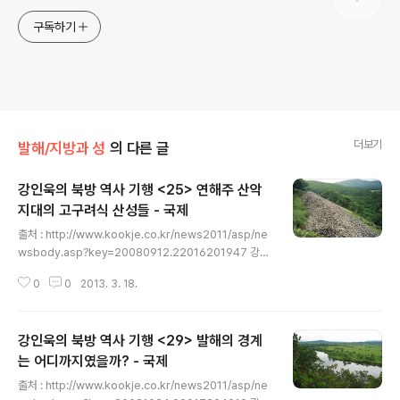
구독하기
더보기
발해/지방과 성
의 다른 글
강인욱의 북방 역사 기행 <25> 연해주 산악
지대의 고구려식 산성들 - 국제
글 내용
출처 : http://www.kookje.co.kr/news2011/asp/ne
wsbody.asp?key=20080912.22016201947 강인
욱의 북방 역사 기행 연해주 산악지대의 고구려식 산성들
0
0
2013. 3. 18.
피라미드처럼 쌓아올린 고구려 축성술의 흔적 고구려 멸망
300년 뒤에 쌓은듯 여진족이 남긴 것으로 추측되지만 고
구려 유민들의 산물일 수도 여섯빛깔 문화이야기 국제신문
강인욱의 북방 역사 기행 <29> 발해의 경계
디지털뉴스부 inews@kookje.co.kr 2008-09-11 2
0:21:14/ 본지 16면 연해주 북부 자볼로뜨노예 지역에서
는 어디까지였을까? - 국제
글 내용
발굴된 고구려계통 석성. 사진 제공=O.V. 디야꼬바 러시아
출처 : http://www.kookje.co.kr/news2011/asp/ne
의 시베리아·극동을 통틀어서 인구 밀도가 제일 높은 지역