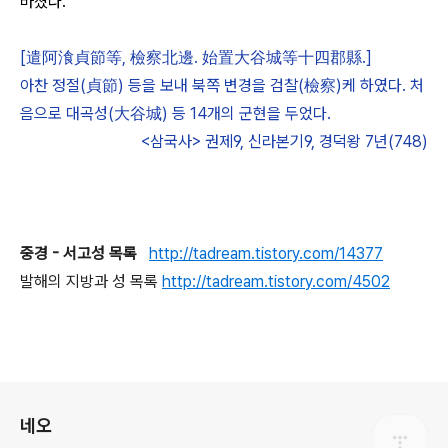
바쳤다.
[遣阿湌貞節等, 檢察北邊. 始置大谷城等十四郡縣.]
아찬 정절(貞節) 등을 보내 북쪽 변경을 검찰(檢察)케 하였다. 처
음으로 대곡성(大谷城) 등 14개의 군현을 두었다.
<삼국사> 권제9, 신라본기9, 경덕왕 7년(748)
중경 - 서고성 목록
http://tadream.tistory.com/14377
발해의 지방과 성 목록
http://tadream.tistory.com/4502
로그 정보
네오