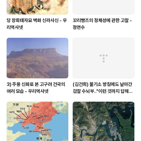
당 장회태자묘 벽화 신라사신 - 우
꼬리빵즈의 정체성에 관한 고찰 -
리역사넷
정연수
3) 주몽 신화로 본 고구려 건국의
(김건희) 불기소 방침에도 날아간
여러 모습 - 우리역사넷
검찰 수뇌부‥"이런 것까지 답해야
하나" V0 반발 - MBC