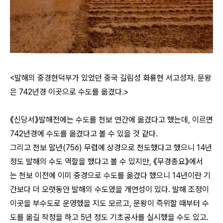
<발해의 중경현덕부가 있었던 중국 길림성 화룡현 서고성자.
문왕
은 742년경 이곳으로 수도를 옮겼다.>
《신당서》발해전에는 수도를 천보 연간에 옮겼다고 했는데,
이르면
742년경에 수도를 옮겼다고 볼 수 있을 것 같다.
그리고 천보 말년(756) 무렵에 상경으로 천도했다고 했으니
14년
정도 발해의 수도 역할을 했다고 볼 수 있지만, 《무경총요》에서
는
천보 이전에 이미 중경으로 수도를 옮겼다 했으니 14년이란 기
간보다 더 오랫동안
발해의 수도였을 개연성이 있다. 발해 조정이
이곳을 부수도로 운영했을 지도 모르고,
문왕이 즉위할 때부터 수
도를 옮길 작정을 하고 5년 정도 기초공사를 실시했을 수도 있고.