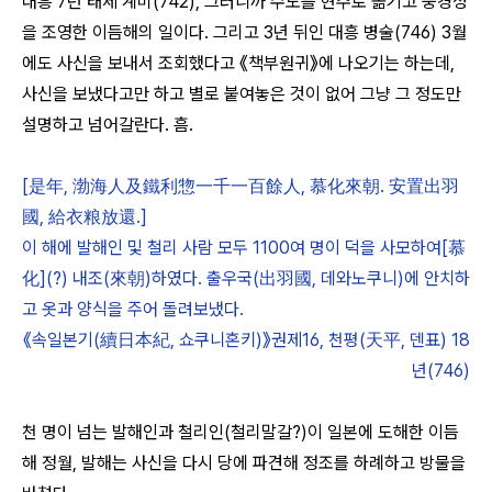
대흥 7년 태세 계미(742), 그러니까 수도를 현주로 옮기고 중경성
을 조영한 이듬해의 일이다.
그리고 3년 뒤인 대흥 병술(746) 3월
에도 사신을 보내서 조회했다고
《책부원귀》에 나오기는 하는데,
사신을 보냈다고만 하고 별로 붙여놓은 것이 없어
그냥 그 정도만
설명하고 넘어갈란다. 흠.
[是年, 渤海人及鐵利惣一千一百餘人, 慕化來朝. 安置出羽
國, 給衣粮放還.]
이 해에 발해인 및 철리 사람 모두 1100여 명이 덕을 사모하여[慕
化](?) 내조(來朝)하였다. 출우국(出羽國, 데와노쿠니)에 안치하
고 옷과 양식을 주어 돌려보냈다.
《속일본기(續日本紀, 쇼쿠니혼키)》권제16, 천평(天平, 덴표) 18
년(746)
천 명이 넘는 발해인과 철리인(철리말갈?)이 일본에 도해한 이듬
해 정월,
발해는 사신을 다시 당에 파견해 정조를 하례하고 방물을