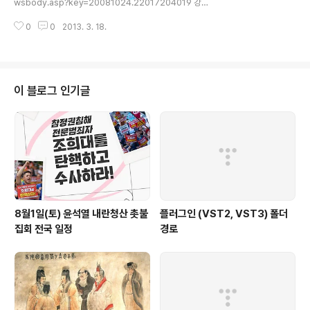
wsbody.asp?key=20081024.22017204019 강인
은 연해주이다. 하지만 대부분의 도시와 인구는 연해주 남
욱의 북방 역사 기행 발해의 경계는 어디까지였을까? 발해
부에 집중되어 있다. 그 이유는 연해주의 한가..
0
0
2013. 3. 18.
경계 해석 분분… 연해주 경내 기록에 없는 성터만 수십개
한국은 다민족 지배형태로 보고 러시아는 독자대항세력으
로 판단 中은 영유권 주장 유리하게 해석 여섯빛깔 문황이
야기 국제신문디지털뉴스부 inews@kookje.co.kr 20
08-10-23 20:41:16/ 본지 17면 이노켄티예프카 성지에
이 블로그 인기글
서 바라본 우수리강. 발해 성지는 이 강을 따라서 북쪽으로
확장됐다. 약 천 년 전에 극동의 한 부분을 차지하던 발해.
멸망 이후 거의 잊혀진 나라가 되었다가 요즘 우리에게 아
주 큰 의미로 다가오는 나라다. 하지만 ..
8월1일(토) 윤석열 내란청산 촛불
플러그인 (VST2, VST3) 폴더
집회 전국 일정
경로