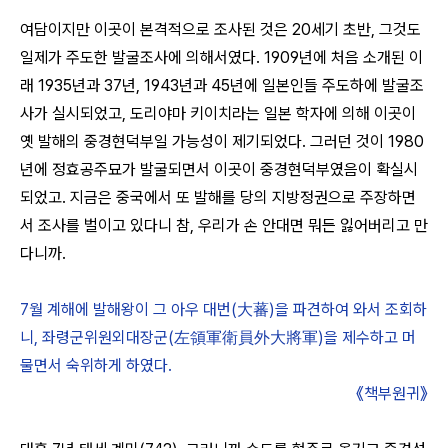
여담이지만 이곳이 본격적으로 조사된 것은 20세기 초반,
그것도
일제가 주도한 발굴조사에 의해서였다. 1909년에 처음 소개된 이
래
1935년과 37년, 1943년과 45년에 일본인들 주도하에 발굴조
사가 실시되었고,
도리야마 키이치라는 일본 학자에 의해 이곳이
옛 발해의 중경현덕부일 가능성이 제기되었다.
그러던 것이 1980
년에 정효공주묘가 발굴되면서 이곳이 중경현덕부였음이 확실시
되었고.
지금은 중국에서 또 발해를 당의 지방정권으로 주장하면
서 조사를 벌이고 있다니 참,
우리가 손 안대면 뭐든 잃어버리고 만
다니까.
7월 계해에 발해왕이 그 아우 대번(大蕃)을 파견하여 와서 조회하
니, 좌령군위원외대장군(左領軍衛員外大將軍)을 제수하고 머
물면서 숙위하게 하였다.
《책부원귀》