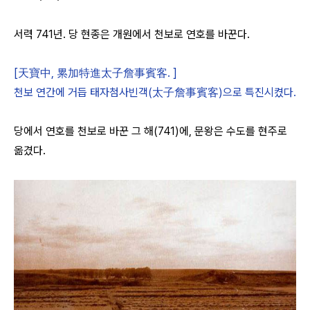
서력 741년. 당 현종은 개원에서 천보로 연호를 바꾼다.
[天寶中, 累加特進太子詹事賓客. ]
천보 연간에 거듭 태자첨사빈객(太子詹事賓客)으로 특진시켰다.
당에서 연호를 천보로 바꾼 그 해(741)에, 문왕은 수도를 현주로
옮겼다.