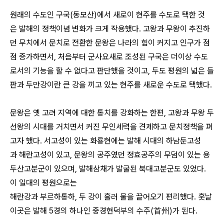
원래의 수도인 구국(동모산)에서 새로이 현주를 수도로 택한 것
은
발해의 정책이념 변화가 크게 작용했다. 고왕과 무왕이 추진하
던 무치에서
문치로 전환한 문왕은 나라의 힘이 커지고 인구가 점
점 증가하면서,
처음부터 군사요새로 조성된 구국은 더이상 수도
로서의 기능을 할 수 없다고 판단했을 것이고,
두도 평원의 넓은 들
판과 두만강이란 큰 강을 끼고 있는 현주를 새로운 수도로 택했다.
문왕은 옛 고려 지역에 대한 통치를 강화하는 한편,
고왕과 무왕 두
선왕의 시대를 거치면서 커진 무인세력을 견제하고
문치정책을 펴
고자 했다. 서고성이 있는 화룡현에는 발해 시대의 하남둔고성
과
해란고성이 있고, 문왕의 공주였던 정효공주의 무덤이 있는 용
두산고분군이 있으며,
발해삼채가 발굴된 북대고분군도 있었다.
이 일대의 평원으로는
해란강과 부르하통하, 두 강이 흘러 물을 끌어오기 편리했다.
훗날
이곳은 발해 5경의 하나인 중경현덕부의 수주(首州)가 된다.